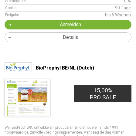
0 %
Stornoquote
90 Tage
Cookie
bis 6 Wochen
Freigabe
Anmelden
Details
BioProphyl BE/NL (Dutch)
15,00%
PRO SALE
Wij, BioProphyl®, ontwikkelen, produceren en distribueren sinds 1991
hoogwaardige, zinvolle voedingssupplementen. Vandaag de dag vormen