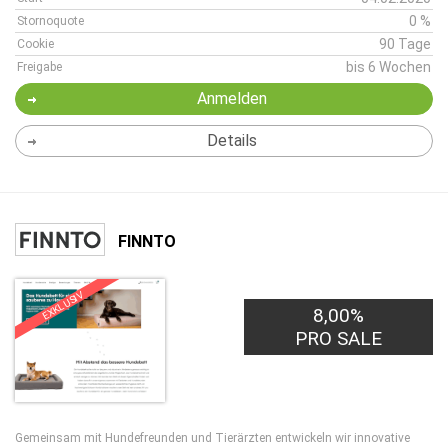
0 %
Stornoquote
90 Tage
Cookie
bis 6 Wochen
Freigabe
Anmelden
Details
FINNTO
EXKLUSIV
8,00%
PRO SALE
Gemeinsam mit Hundefreunden und Tierärzten entwickeln wir innovative