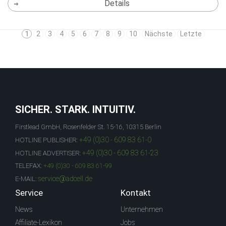
Details
1
2
3
4
5
6
7
8
9
10
Nächste
Letzte
SICHER. STARK. INTUITIV.
Firstlead GmbH, Rosenfelder St. 15-16, 10315 Berlin
+49 (0)30 - 609 83 61-0
HOTLINE PUBLISHER:
+49 (0)30 - 609 83 61-23
HOTLINE ADVERTISER:
TELEFAX:
+49 (0)30 - 609 83 61-99
service@adcell.de
E-MAIL:
Service
Kontakt
News
Unternehmen
Affiliate-Lexikon
Jobs