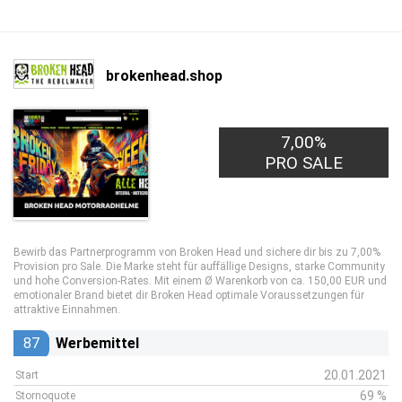
brokenhead.shop
7,00%
PRO SALE
Bewirb das Partnerprogramm von Broken Head und sichere dir bis zu 7,00%
Provision pro Sale. Die Marke steht für auffällige Designs, starke Community
und hohe Conversion-Rates. Mit einem Ø Warenkorb von ca. 150,00 EUR und
emotionaler Brand bietet dir Broken Head optimale Voraussetzungen für
attraktive Einnahmen.
87
Werbemittel
20.01.2021
Start
69 %
Stornoquote