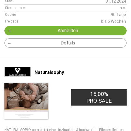
31.12.2024
Start
n.a.
Stornoquote
90 Tage
Cookie
bis 6 Wochen
Freigabe
Anmelden
Details
Naturalsophy
15,00%
PRO SALE
NATURALSOPHY.com bietet eine einzigartige & hochwertige Pflegekollektion