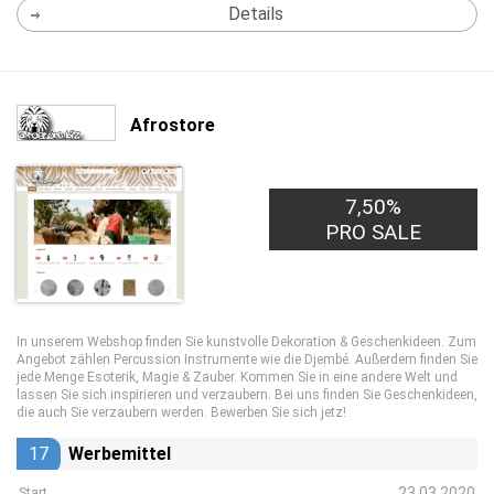
Details
Afrostore
7,50%
PRO SALE
In unserem Webshop finden Sie kunstvolle Dekoration & Geschenkideen. Zum
Angebot zählen Percussion Instrumente wie die Djembé. Außerdem finden Sie
jede Menge Esoterik, Magie & Zauber. Kommen Sie in eine andere Welt und
lassen Sie sich inspirieren und verzaubern. Bei uns finden Sie Geschenkideen,
die auch Sie verzaubern werden. Bewerben Sie sich jetz!
17
Werbemittel
23.03.2020
Start