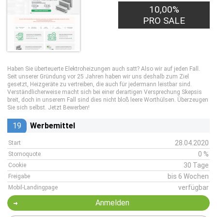
10,00%
30,00€
PRO LEAD
PRO SALE
Haben Sie überteuerte Elektroheizungen auch satt? Also wir auf jeden Fall.
Seit unserer Gründung vor 25 Jahren haben wir uns deshalb zum Ziel
gesetzt, Heizgeräte zu vertreiben, die auch für jedermann leistbar sind.
Verständlicherweise macht sich bei einer derartigen Versprechung Skepsis
breit, doch in unserem Fall sind dies nicht bloß leere Worthülsen. Überzeugen
Sie sich selbst. Jetzt Bewerben!
19
Werbemittel
28.04.2020
Start
0 %
Stornoquote
30 Tage
Cookie
bis 6 Wochen
Freigabe
verfügbar
Mobil-Landingpage
Anmelden