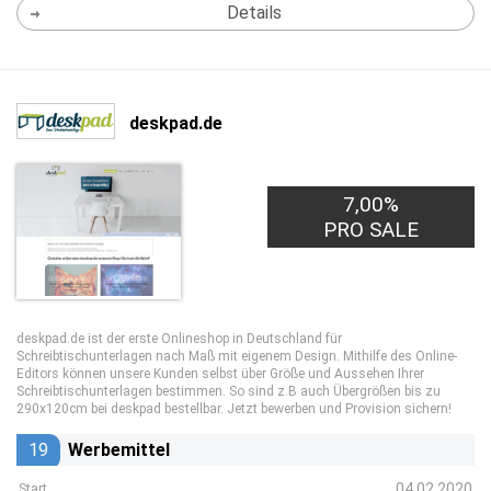
Details
deskpad.de
7,00%
PRO SALE
deskpad.de ist der erste Onlineshop in Deutschland für
Schreibtischunterlagen nach Maß mit eigenem Design. Mithilfe des Online-
Editors können unsere Kunden selbst über Größe und Aussehen Ihrer
Schreibtischunterlagen bestimmen. So sind z.B auch Übergrößen bis zu
290x120cm bei deskpad bestellbar. Jetzt bewerben und Provision sichern!
19
Werbemittel
04.02.2020
Start