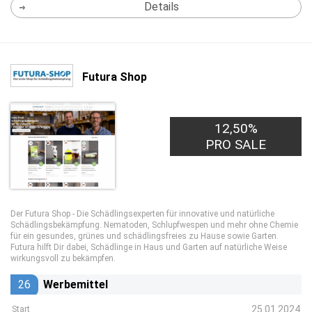
Details
Futura Shop
12,50%
PRO SALE
Der Futura Shop - Die Schädlingsexperten für innovative und natürliche
Schädlingsbekämpfung. Nematoden, Schlupfwespen und mehr ohne Chemie
für ein gesundes, grünes und schädlingsfreies zu Hause sowie Garten.
Futura hilft Dir dabei, Schädlinge in Haus und Garten auf natürliche Weise
wirkungsvoll zu bekämpfen.
26
Werbemittel
25.01.2024
Start