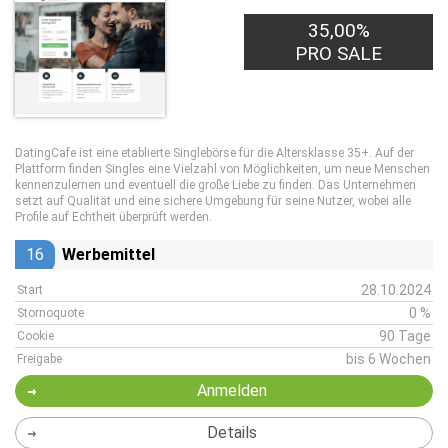
35,00%
0,50€
PRO LEAD
PRO SALE
DatingCafe ist eine etablierte Singlebörse für die Altersklasse 35+. Auf der
Plattform finden Singles eine Vielzahl von Möglichkeiten, um neue Menschen
kennenzulernen und eventuell die große Liebe zu finden. Das Unternehmen
setzt auf Qualität und eine sichere Umgebung für seine Nutzer, wobei alle
Profile auf Echtheit überprüft werden.
16
Werbemittel
28.10.2024
Start
0 %
Stornoquote
90 Tage
Cookie
bis 6 Wochen
Freigabe
Anmelden
Details