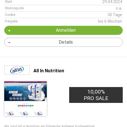
29.04.2024
Start
n.a.
Stornoquote
30 Tage
Cookie
bis 6 Wochen
Freigabe
Anmelden
Details
All In Nutrition
10,00%
PRO SALE
Wir sind All in Nutrition ein führender Anbieter hochwertiger