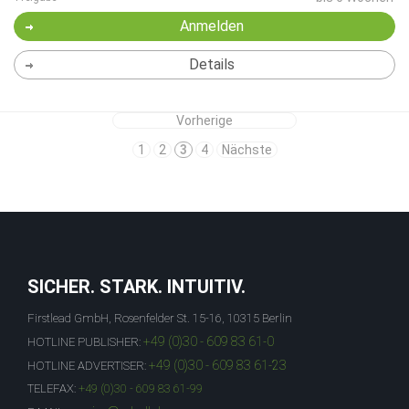
Anmelden
Details
Vorherige
1
2
3
4
Nächste
SICHER. STARK. INTUITIV.
Firstlead GmbH, Rosenfelder St. 15-16, 10315 Berlin
+49 (0)30 - 609 83 61-0
HOTLINE PUBLISHER:
+49 (0)30 - 609 83 61-23
HOTLINE ADVERTISER:
TELEFAX:
+49 (0)30 - 609 83 61-99