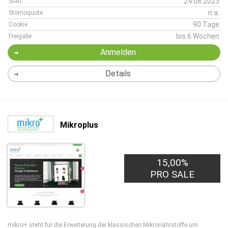
24.08.2023
Start
n.a.
Stornoquote
90 Tage
Cookie
bis 6 Wochen
Freigabe
Anmelden
Details
Mikroplus
15,00%
PRO SALE
mikro+ steht für die Erweiterung der klassischen Mikronährstoffe um