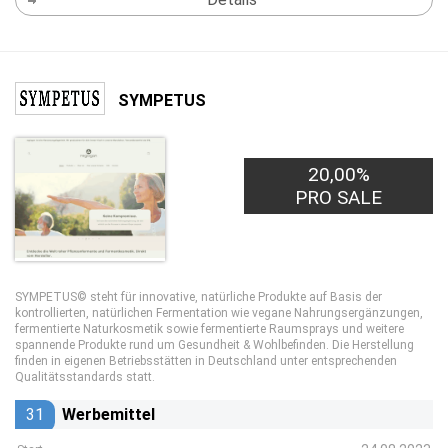
SYMPETUS
20,00%
PRO SALE
SYMPETUS© steht für innovative, natürliche Produkte auf Basis der
kontrollierten, natürlichen Fermentation wie vegane Nahrungsergänzungen,
fermentierte Naturkosmetik sowie fermentierte Raumsprays und weitere
spannende Produkte rund um Gesundheit & Wohlbefinden. Die Herstellung
finden in eigenen Betriebsstätten in Deutschland unter entsprechenden
Qualitätsstandards statt.
31
Werbemittel