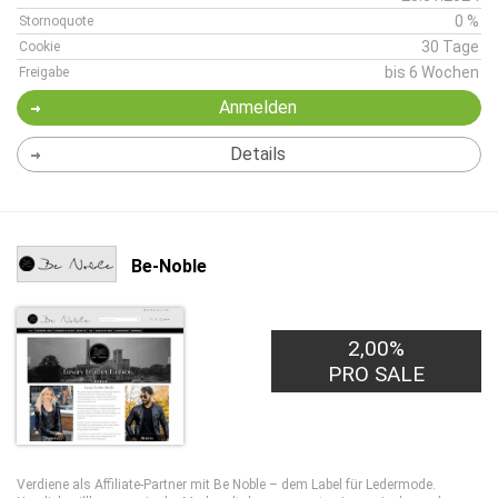
0 %
Stornoquote
30 Tage
Cookie
bis 6 Wochen
Freigabe
Anmelden
Details
Be-Noble
2,00%
PRO SALE
Verdiene als Affiliate-Partner mit Be Noble – dem Label für Ledermode.