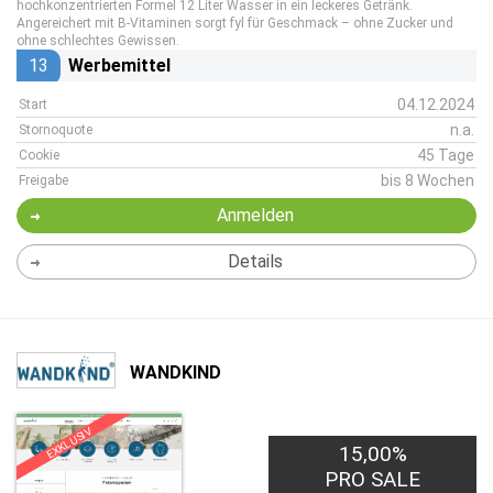
hochkonzentrierten Formel 12 Liter Wasser in ein leckeres Getränk.
Angereichert mit B-Vitaminen sorgt fyl für Geschmack – ohne Zucker und
ohne schlechtes Gewissen.
13
Werbemittel
04.12.2024
Start
n.a.
Stornoquote
45 Tage
Cookie
bis 8 Wochen
Freigabe
Anmelden
Details
WANDKIND
EXKLUSIV
15,00%
PRO SALE