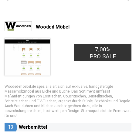
Wooded Möbel
7,00%
PRO SALE
Wooded-moebel.de spezialisiert sich auf exklusive, handgefertigte
Massivholzmöbel aus Eiche und Buche. Das Sortiment umfasst
Maßanfertigungen von Esstischen, Couchtischen, Beistelltischen,
Schreibtischen und TV-Tischen, ergänzt durch Stühle, Sitzbänke und Regale.
Auch Wanduhren und Küchenzubehör gehören dazu, alle in
abwechslungsreichem, hochwertigem Design. Stornoquote ist ein Fremdwort
für uns!
13
Werbemittel