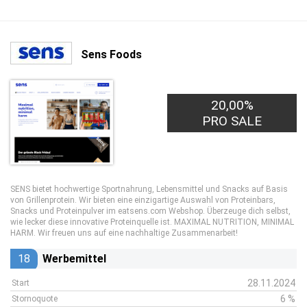
Sens Foods
20,00%
PRO SALE
SENS bietet hochwertige Sportnahrung, Lebensmittel und Snacks auf Basis
von Grillenprotein. Wir bieten eine einzigartige Auswahl von Proteinbars,
Snacks und Proteinpulver im eatsens.com Webshop. Überzeuge dich selbst,
wie lecker diese innovative Proteinquelle ist. MAXIMAL NUTRITION, MINIMAL
HARM. Wir freuen uns auf eine nachhaltige Zusammenarbeit!
18
Werbemittel
28.11.2024
Start
6 %
Stornoquote