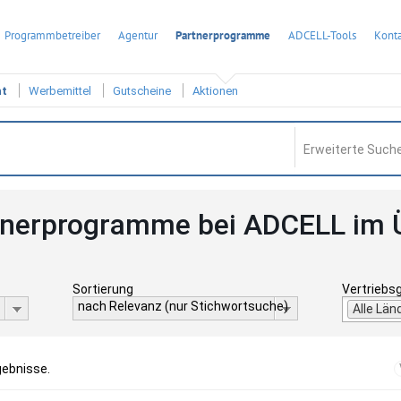
Programmbetreiber
Agentur
Partnerprogramme
ADCELL-Tools
Konta
ht
Werbemittel
Gutscheine
Aktionen
Erweiterte Suche
tnerprogramme bei ADCELL im 
Sortierung
Vertriebs
nach Relevanz (nur Stichwortsuche)
Alle Län
gebnisse.