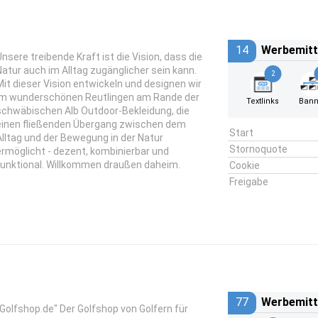
14
Werbemitt
Unsere treibende Kraft ist die Vision, dass die
Natur auch im Alltag zugänglicher sein kann.
2
Mit dieser Vision entwickeln und designen wir
im wunderschönen Reutlingen am Rande der
Textlinks
Bann
schwäbischen Alb Outdoor-Bekleidung, die
einen fließenden Übergang zwischen dem
Start
Alltag und der Bewegung in der Natur
Stornoquote
ermöglicht - dezent, kombinierbar und
funktional. Willkommen draußen daheim.
Cookie
Freigabe
77
Werbemitt
"Golfshop.de" Der Golfshop von Golfern für