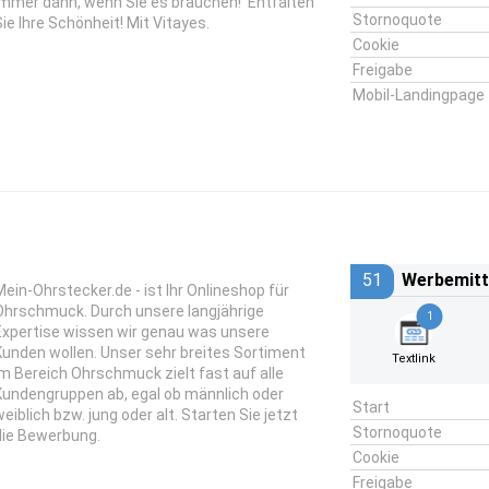
Immer dann, wenn Sie es brauchen! Entfalten
Stornoquote
Sie Ihre Schönheit! Mit Vitayes.
Cookie
Freigabe
Mobil-Landingpage
51
Werbemitt
Mein-Ohrstecker.de - ist Ihr Onlineshop für
Ohrschmuck. Durch unsere langjährige
1
Expertise wissen wir genau was unsere
Kunden wollen. Unser sehr breites Sortiment
Textlink
im Bereich Ohrschmuck zielt fast auf alle
Kundengruppen ab, egal ob männlich oder
Start
weiblich bzw. jung oder alt. Starten Sie jetzt
Stornoquote
die Bewerbung.
Cookie
Freigabe