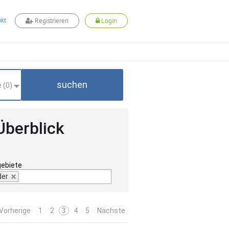
kt
Registrieren
Login
suchen
 (
0
)
Überblick
gebiete
der
Vorherige
1
2
3
4
5
Nächste