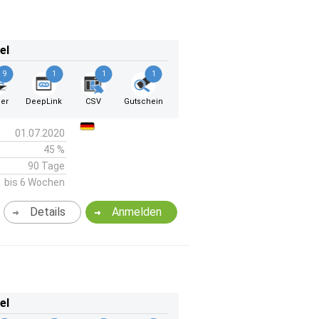
el
9
1
1
1
er
DeepLink
CSV
Gutschein
01.07.2020
45 %
90 Tage
bis 6 Wochen
Details
Anmelden
el