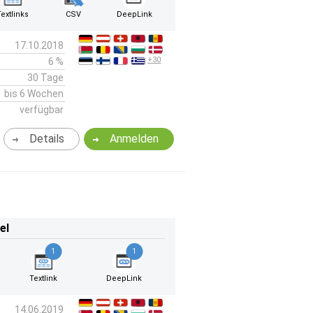
Textlinks
CSV
DeepLink
17.10.2018
+30
6 %
30 Tage
bis 6 Wochen
verfügbar
Details
Anmelden
el
1
1
Textlink
DeepLink
14.06.2019