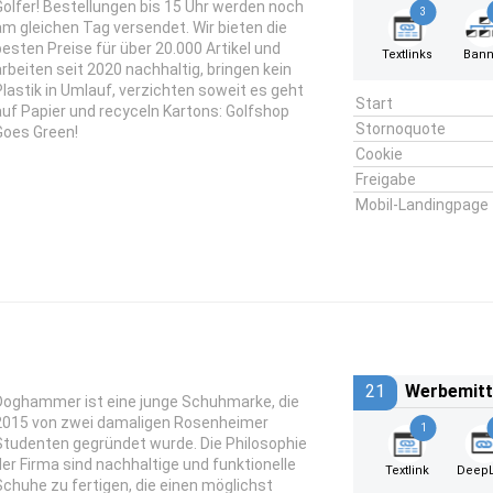
Golfer! Bestellungen bis 15 Uhr werden noch
3
am gleichen Tag versendet. Wir bieten die
besten Preise für über 20.000 Artikel und
Textlinks
Bann
arbeiten seit 2020 nachhaltig, bringen kein
Plastik in Umlauf, verzichten soweit es geht
Start
auf Papier und recyceln Kartons: Golfshop
Stornoquote
Goes Green!
Cookie
Freigabe
Mobil-Landingpage
21
Werbemitt
Doghammer ist eine junge Schuhmarke, die
2015 von zwei damaligen Rosenheimer
1
Studenten gegründet wurde. Die Philosophie
der Firma sind nachhaltige und funktionelle
Textlink
DeepL
Schuhe zu fertigen, die einen möglichst