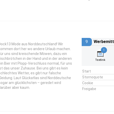
9
Werbemitt
Dock13 Mode aus Norddeutschland! Wir
kommen dort her wo andere Urlaub machen.
1
Für uns sind kreischende Möwen, dazu ein
Fischbrötchen in der Hand und in der anderen
Textlink
ein Bier mit Plopp-Verschluss normal, für uns
ist das unser Zuhause. Bei uns gibt es kein
Start
schlechtes Wetter, es gibt nur falsche
Stornoquote
Kleidung. Laut Glückatlas sind Norddeutsche
sogar am glücklichsten – geredet wird
Cookie
darüber aber kaum.
Freigabe