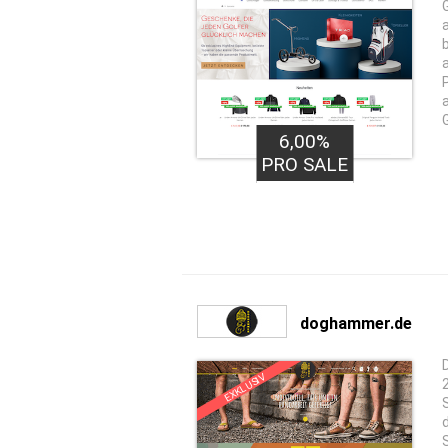
6,00%
PRO SALE
doghammer.de
EXKLUSIV