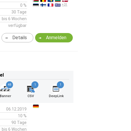
+31
0 %
30 Tage
bis 6 Wochen
verfügbar
Details
Anmelden
el
48
1
1
Banner
CSV
DeepLink
06.12.2019
10 %
90 Tage
bis 6 Wochen