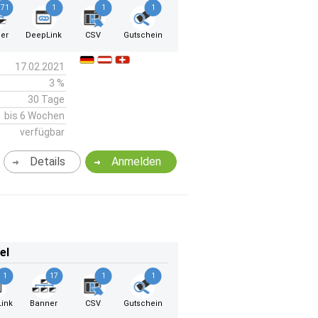
71
1
1
1
er
DeepLink
CSV
Gutschein
17.02.2021
3 %
30 Tage
bis 6 Wochen
verfügbar
Details
Anmelden
el
1
17
1
1
ink
Banner
CSV
Gutschein