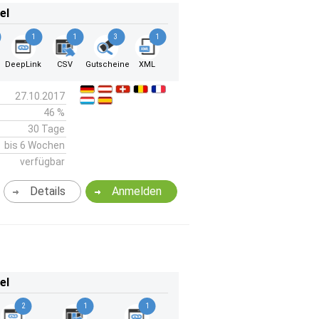
el
1
1
3
1
DeepLink
CSV
Gutscheine
XML
27.10.2017
46 %
30 Tage
bis 6 Wochen
verfügbar
Details
Anmelden
el
2
1
1