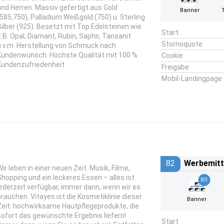
und Herren. Massiv gefertigt aus Gold
Banner
(585,750), Palladium Weißgold (750) u. Sterling
Silber (925). Besetzt mit Top Edelsteinen wie
Start
z.B. Opal, Diamant, Rubin, Saphir, Tansanit
Stornoquote
u.v.m. Herstellung von Schmuck nach
Kundenwunsch. Höchste Qualität mit 100 %
Cookie
Kundenzufriedenheit.
Freigabe
Mobil-Landingpage
82
Werbemitt
Wir leben in einer neuen Zeit. Musik, Filme,
Shopping und ein leckeres Essen – alles ist
80
jederzeit verfügbar, immer dann, wenn wir es
brauchen. Vitayes ist die Kosmetiklinie dieser
Banner
Zeit: hochwirksame Hautpflegeprodukte, die
sofort das gewünschte Ergebnis liefern!
Start