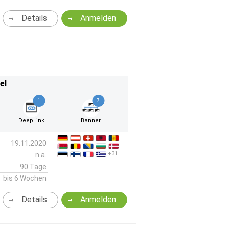
Details
Anmelden
el
1
7
DeepLink
Banner
19.11.2020
+31
n.a.
90 Tage
bis 6 Wochen
Details
Anmelden