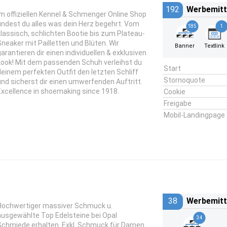
192
Werbemitt
Im offiziellen Kennel & Schmenger Online Shop
findest du alles was dein Herz begehrt. Vom
185
1
klassisch, schlichten Bootie bis zum Plateau-
Sneaker mit Pailletten und Blüten. Wir
Banner
Textlink
garantieren dir einen individuellen & exklusiven
Look! Mit dem passenden Schuh verleihst du
Start
deinem perfekten Outfit den letzten Schliff
Stornoquote
und sicherst dir einen umwerfenden Auftritt.
Excellence in shoemaking since 1918.
Cookie
Freigabe
Mobil-Landingpage
38
Werbemitt
Hochwertiger massiver Schmuck u.
ausgewählte Top Edelsteine bei Opal
34
Schmiede erhalten. Exkl. Schmuck für Damen