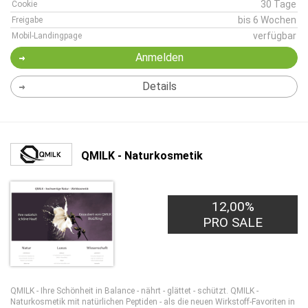
30 Tage
Cookie
bis 6 Wochen
Freigabe
verfügbar
Mobil-Landingpage
Anmelden
Details
QMILK - Naturkosmetik
12,00%
PRO SALE
QMILK - Ihre Schönheit in Balance - nährt - glättet - schützt. QMILK -
Naturkosmetik mit natürlichen Peptiden - als die neuen Wirkstoff-Favoriten in