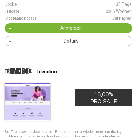
30 Tage
Cookie
bis 6 Wochen
Freigabe
verfügbar
Mobil-Landingpage
Anmelden
Details
Trendbox
18,00%
PRO SALE
Bei Trendbox entdecken deine Besucher immer wieder neue nachhaltige
Lieblingsprodukte. Deine User können mit den monatlich wechselnden