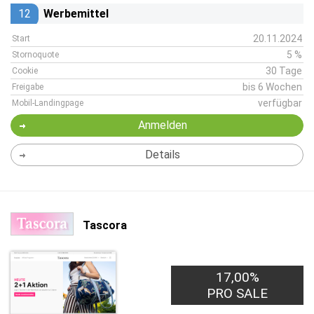
12
Werbemittel
20.11.2024
Start
5 %
Stornoquote
30 Tage
Cookie
bis 6 Wochen
Freigabe
verfügbar
Mobil-Landingpage
Anmelden
Details
Tascora
17,00%
PRO SALE