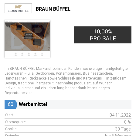
BRAUN BÜFFEL
10,00%
PRO SALE
Im BRAUN BÜFFEL Markenshop finden Kunden hochwertige, handgefertigte
Lederwaren – u. a. Geldbörsen, Portemonnaies, Businesstaschen,
Handtaschen, Rucksäcke sowie Schlüssel- und Kartenetuis – in zeitlosem
Design, traditionell hergestellt, nachhaltig produziert, auf Wunsch
individualisierbar und ein Leben lang haltbar dank lebenslangem
Reparaturservice.
60
Werbemittel
04.11.2022
Start
0 %
Stornoquote
30 Tage
Cookie