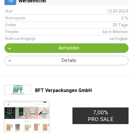
16
Werbemittel
12.09.2024
Start
0 %
Stornoquote
30 Tage
Cookie
bis 6 Wochen
Freigabe
verfügbar
Mobil-Landingpage
Anmelden
Details
BFT Verpackungen GmbH
7,00%
PRO SALE