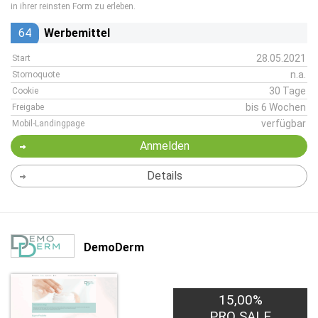
in ihrer reinsten Form zu erleben.
64
Werbemittel
28.05.2021
Start
n.a.
Stornoquote
30 Tage
Cookie
bis 6 Wochen
Freigabe
verfügbar
Mobil-Landingpage
Anmelden
Details
DemoDerm
15,00%
PRO SALE