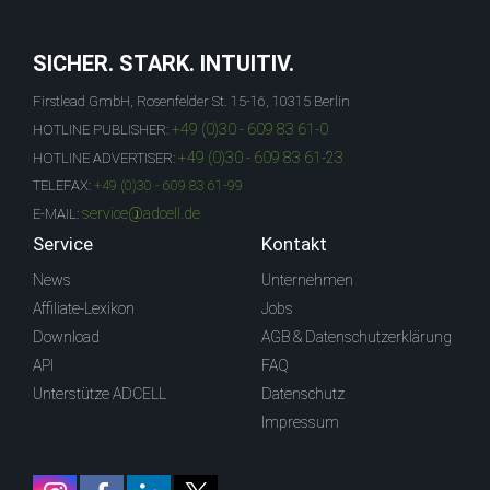
SICHER. STARK. INTUITIV.
Firstlead GmbH, Rosenfelder St. 15-16, 10315 Berlin
+49 (0)30 - 609 83 61-0
HOTLINE PUBLISHER:
+49 (0)30 - 609 83 61-23
HOTLINE ADVERTISER:
TELEFAX:
+49 (0)30 - 609 83 61-99
service@adcell.de
E-MAIL:
Service
Kontakt
News
Unternehmen
Affiliate-Lexikon
Jobs
Download
AGB & Datenschutzerklärung
API
FAQ
Unterstütze ADCELL
Datenschutz
Impressum