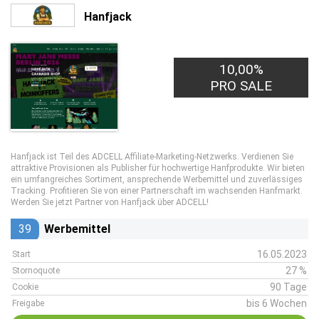
Hanfjack
10,00%
PRO SALE
Hanfjack ist Teil des ADCELL Affiliate-Marketing-Netzwerks. Verdienen Sie
attraktive Provisionen als Publisher für hochwertige Hanfprodukte. Wir bieten
ein umfangreiches Sortiment, ansprechende Werbemittel und zuverlässiges
Tracking. Profitieren Sie von einer Partnerschaft im wachsenden Hanfmarkt.
Werden Sie jetzt Partner von Hanfjack über ADCELL!
39
Werbemittel
16.05.2023
Start
27 %
Stornoquote
90 Tage
Cookie
bis 6 Wochen
Freigabe