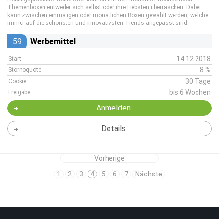
Themenboxen entweder sich selbst oder ihre Liebsten überraschen. Dabei
kann zwischen einmaligen oder monatlichen Boxen gewählt werden, welche
immer auf die schönsten und innovativsten Trends angepasst sind.
59
Werbemittel
14.12.2018
Start
8 %
Stornoquote
30 Tage
Cookie
bis 6 Wochen
Freigabe
Anmelden
Details
Vorherige
1
2
3
4
5
6
7
Nächste