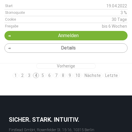
19.04.2022
Start
3 %
Stornoquote
30 Tage
Cookie
bis 6 Wochen
Freigabe
Anmelden
Details
Vorherige
1
2
3
4
5
6
7
8
9
10
Nächste
Letzte
SICHER. STARK. INTUITIV.
Firstlead GmbH, Rosenfelder St. 15-16, 10315 Berlin