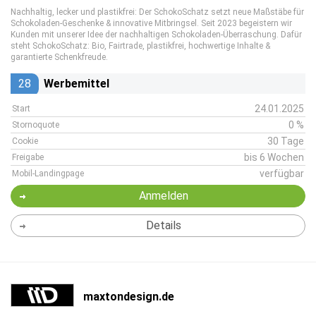
Nachhaltig, lecker und plastikfrei: Der SchokoSchatz setzt neue Maßstäbe für
Schokoladen-Geschenke & innovative Mitbringsel. Seit 2023 begeistern wir
Kunden mit unserer Idee der nachhaltigen Schokoladen-Überraschung. Dafür
steht SchokoSchatz: Bio, Fairtrade, plastikfrei, hochwertige Inhalte &
garantierte Schenkfreude.
28
Werbemittel
24.01.2025
Start
0 %
Stornoquote
30 Tage
Cookie
bis 6 Wochen
Freigabe
verfügbar
Mobil-Landingpage
Anmelden
Details
maxtondesign.de