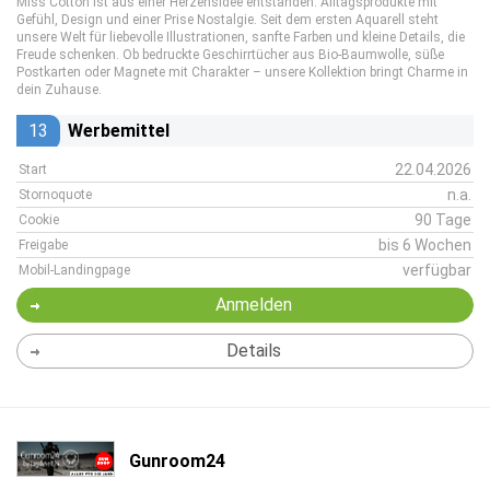
Miss Cotton ist aus einer Herzensidee entstanden: Alltagsprodukte mit
Gefühl, Design und einer Prise Nostalgie. Seit dem ersten Aquarell steht
unsere Welt für liebevolle Illustrationen, sanfte Farben und kleine Details, die
Freude schenken. Ob bedruckte Geschirrtücher aus Bio-Baumwolle, süße
Postkarten oder Magnete mit Charakter – unsere Kollektion bringt Charme in
dein Zuhause.
13
Werbemittel
22.04.2026
Start
n.a.
Stornoquote
90 Tage
Cookie
bis 6 Wochen
Freigabe
verfügbar
Mobil-Landingpage
Anmelden
Details
Gunroom24