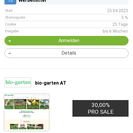
13
Werbemittel
25.04.2023
Start
5 %
Stornoquote
25 Tage
Cookie
bis 6 Wochen
Freigabe
Anmelden
Details
bio-garten AT
30,00%
PRO SALE