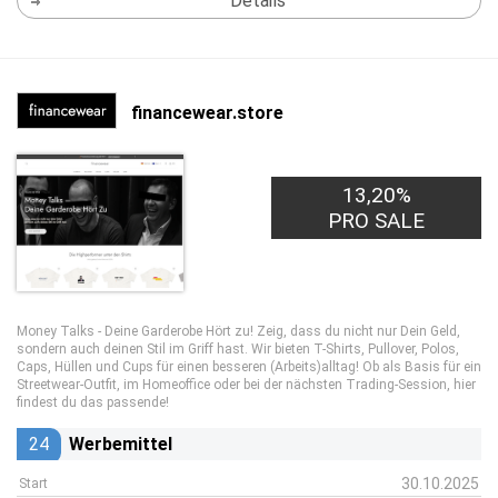
Details
financewear.store
13,20%
PRO SALE
Money Talks - Deine Garderobe Hört zu! Zeig, dass du nicht nur Dein Geld,
sondern auch deinen Stil im Griff hast. Wir bieten T-Shirts, Pullover, Polos,
Caps, Hüllen und Cups für einen besseren (Arbeits)alltag! Ob als Basis für ein
Streetwear-Outfit, im Homeoffice oder bei der nächsten Trading-Session, hier
findest du das passende!
24
Werbemittel
30.10.2025
Start