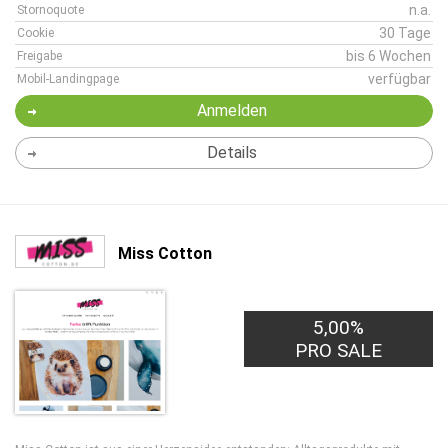
n.a.
Stornoquote
30 Tage
Cookie
bis 6 Wochen
Freigabe
verfügbar
Mobil-Landingpage
Anmelden
Details
Miss Cotton
5,00%
PRO SALE