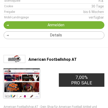
n.a.
Stornoquote
30 Tage
Cookie
bis 6 Wochen
Freigabe
verfügbar
Mobil-Landingpage
Anmelden
Details
American Footballshop AT
7,00%
PRO SALE
American Footballshop AT - Dein Shop für American Football Artikel und