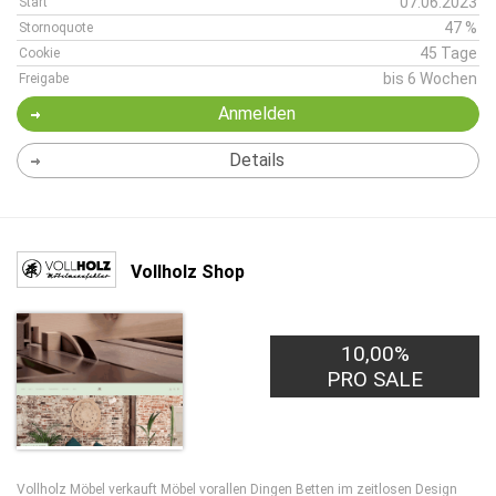
07.06.2023
Start
47 %
Stornoquote
45 Tage
Cookie
bis 6 Wochen
Freigabe
Anmelden
Details
Vollholz Shop
10,00%
PRO SALE
Vollholz Möbel verkauft Möbel vorallen Dingen Betten im zeitlosen Design