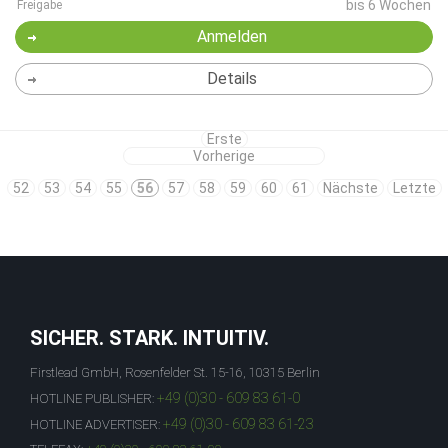
bis 6 Wochen
Freigabe
Anmelden
Details
Erste
Vorherige
52
53
54
55
56
57
58
59
60
61
Nächste
Letzte
SICHER. STARK. INTUITIV.
Firstlead GmbH, Rosenfelder St. 15-16, 10315 Berlin
+49 (0)30 - 609 83 61-0
HOTLINE PUBLISHER:
+49 (0)30 - 609 83 61-23
HOTLINE ADVERTISER: