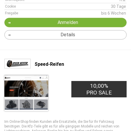
30 Tage
Cookie
bis 6 Wochen
Freigabe
Anmelden
Details
Speed-Reifen
10,00%
PRO SALE
Im Online-Shop finden Kunden alle Ersatzteile, die Sie für Ihr Fahrzeug
benötigen. Die Kfz-Teile gibt es für alle gängigen Modelle und reichen von