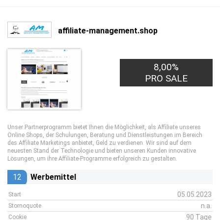
affiliate-management.shop
8,00%
PRO SALE
Unser Partnerprogramm bietet Ihnen die Möglichkeit, als Affiliate unseres
Online Shops, der Schulungen, Beratung und Dienstleistungen im Bereich
des Affiliate Marketings anbietet, Geld zu verdienen. Wir sind auf dem
neuesten Stand der Technologie und bieten unseren Kunden innovative
Lösungen, um ihre Affiliate-Programme erfolgreich zu gestalten.
12
Werbemittel
05.05.2023
Start
n.a.
Stornoquote
90 Tage
Cookie