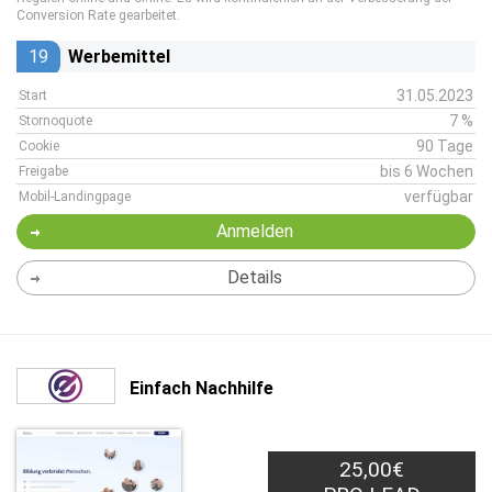
Conversion Rate gearbeitet.
19
Werbemittel
31.05.2023
Start
7 %
Stornoquote
90 Tage
Cookie
bis 6 Wochen
Freigabe
verfügbar
Mobil-Landingpage
Anmelden
Details
Einfach Nachhilfe
25,00€