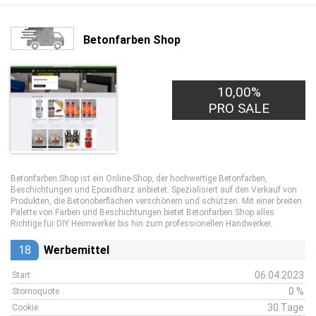
Betonfarben Shop
10,00%
PRO SALE
Betonfarben.Shop ist ein Online-Shop, der hochwertige Betonfarben,
Beschichtungen und Epoxidharz anbietet. Spezialisiert auf den Verkauf von
Produkten, die Betonoberflächen verschönern und schützen. Mit einer breiten
Palette von Farben und Beschichtungen bietet Betonfarben.Shop alles
Richtige für DIY Heimwerker bis hin zum professionellen Handwerker.
18
Werbemittel
06.04.2023
Start
0 %
Stornoquote
30 Tage
Cookie