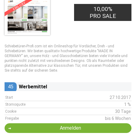
EXKLUSIV
10,00%
PRO SALE
Schiebetüren-Profi.com ist ein Onlineshop für Vordächer, Dreh - und
Schiebetüren. Wir bieten qualitativ hochwertige Produkte "MADE IN
GERMANY" an, unsere Holz - und Glasschiebetüren bieten viele Vorteile und
punkten nicht zuletzt mit verschiedenen Designs. Ob als Raumteiler oder
platzsparende Alternative zur klassischen Tür, mit unseren Produkten sind
Sie stehts auf der sicheren Seite.
45
Werbemittel
27.10.2017
Start
1 %
Stornoquote
30 Tage
Cookie
bis 6 Wochen
Freigabe
Anmelden