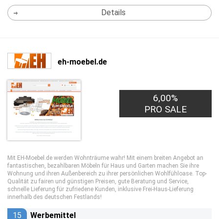
Details
eh-moebel.de
6,00%
PRO SALE
Mit EH-Moebel.de werden Wohnträume wahr! Mit einem breiten Angebot an
fantastischen, bezahlbaren Möbeln für Haus und Garten machen Sie ihre
Wohnung und ihren Außenbereich zu ihrer persönlichen Wohlfühloase. Top-
Qualität zu fairen und günstigen Preisen, gute Beratung und Service,
schnelle Lieferung für zufriedene Kunden, inklusive Frei-Haus-Lieferung
innerhalb des deutschen Festlands!
15
Werbemittel