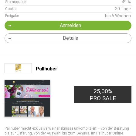
49 %
Stornoquote
30 Tage
Cookie
bis 6 Wochen
Freigabe
Anmelden
Details
Pallhuber
25,00%
PRO SALE
Pallhuber macht exklusive Weinerlebnisse unkompliziert – von der Beratung
bis zur Lieferung, von der Auswahl bis zum Genuss. Im Pallhuber Online