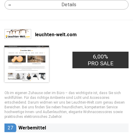
Details
leuchten-welt.com
6,00%
PRO SALE
Ob im eigenen Zuhause oder im Büro – das wichtigste ist, dass Sie sich
wohlfühlen. Für das richtige Ambiente sind Licht und Accessoires
entscheidend. Darum widmen wir uns bei Leuchten-Welt.com genau diesen
Bereichen. Bei uns finden Sie neben freundlichem, kompetenten Service
hochwertige Innen- und Außenleuchten, elegante Wohnaccessoires sowie
praktisches elektronisches Zubehör.
27
Werbemittel