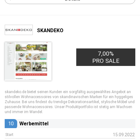
SKANDEKO
7,00%
PRO SALE
skandeko.de bietet seinen Kunden ein sorgfältig ausgewähltes Angebot an
stilvollen Wohnaccessoires von skandinavischen Marken für ein hyggeliges
Zuhause. Bei uns findest du trendige Dekorationsartikel, stylische Möbel und
passende Wohnaccessoires. Unser Produktportfolio ist stetig am Wachsen
und immer im Wandel.
10
Werbemittel
15.09.2022
Start