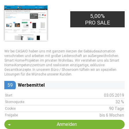
15,00€
5,00%
PRO LEAD
PRO SALE
Wir bei CASAIO haben uns mit ganzem Herzen der Gebäudeautomation
verschrieben und arbeiten mit großer Leidenschaft an außergewöhnlichen
Smart Home-Projekten im privaten Wohnbau. Wir verstehen uns als Smart
Home-Kompetenzzentrum und realisieren einzigartige, exklusive
Gesamtkonzepte. In unserem Büro / Showroom tüfteln wir an speziellen
Lösungen für die Wünsche unserer Kunden.
59
Werbemittel
03.05.2019
Start
32 %
Stornoquote
90 Tage
Cookie
bis 6 Wochen
Freigabe
Anmelden