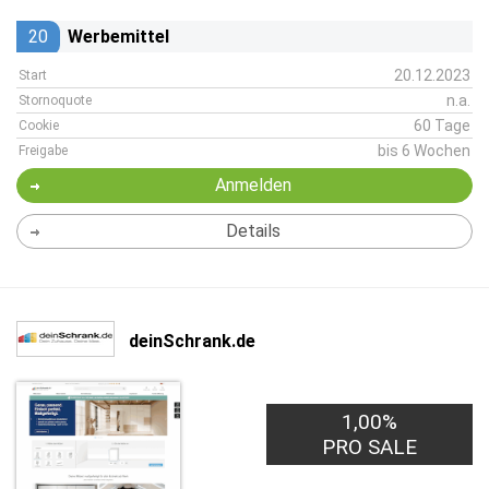
20
Werbemittel
20.12.2023
Start
n.a.
Stornoquote
60 Tage
Cookie
bis 6 Wochen
Freigabe
Anmelden
Details
deinSchrank.de
1,00%
PRO SALE