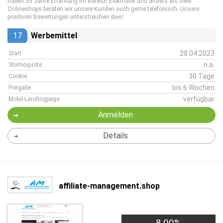
haben 35 Jahre Erfahrung im Bereich Elektronik und anders als viele
Onlineshops beraten wir unsere Kunden auch gerne telefonisch. Unsere
positiven Bewertungen unterstreichen dies!
17
Werbemittel
28.04.2023
Start
n.a.
Stornoquote
30 Tage
Cookie
bis 6 Wochen
Freigabe
verfügbar
Mobil-Landingpage
Anmelden
Details
affiliate-management.shop
8,00%