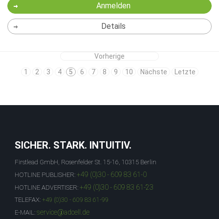
Anmelden
Details
Vorherige
1
2
3
4
5
6
7
8
9
10
Nächste
Letzte
SICHER. STARK. INTUITIV.
Firstlead GmbH, Rosenfelder St. 15-16, 10315 Berlin
+49 (0)30 - 609 83 61-0
HOTLINE PUBLISHER:
+49 (0)30 - 609 83 61-23
HOTLINE ADVERTISER:
TELEFAX:
+49 (0)30 - 609 83 61-99
service@adcell.de
E-MAIL: