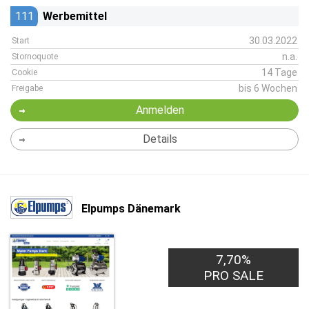
111
Werbemittel
30.03.2022
Start
n.a.
Stornoquote
14 Tage
Cookie
bis 6 Wochen
Freigabe
Anmelden
Details
Elpumps Dänemark
7,70%
PRO SALE