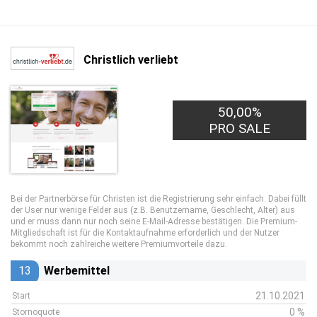
Christlich verliebt
50,00%
0,50€
PRO LEAD
PRO SALE
Bei der Partnerbörse für Christen ist die Registrierung sehr einfach. Dabei füllt
der User nur wenige Felder aus (z.B. Benutzername, Geschlecht, Alter) aus
und er muss dann nur noch seine E-Mail-Adresse bestätigen. Die Premium-
Mitgliedschaft ist für die Kontaktaufnahme erforderlich und der Nutzer
bekommt noch zahlreiche weitere Premiumvorteile dazu.
13
Werbemittel
21.10.2021
Start
0 %
Stornoquote