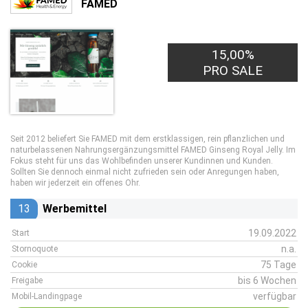
FAMED
15,00%
PRO SALE
Seit 2012 beliefert Sie FAMED mit dem erstklassigen, rein pflanzlichen und
naturbelassenen Nahrungsergänzungsmittel FAMED Ginseng Royal Jelly. Im
Fokus steht für uns das Wohlbefinden unserer Kundinnen und Kunden.
Sollten Sie dennoch einmal nicht zufrieden sein oder Anregungen haben,
haben wir jederzeit ein offenes Ohr.
13
Werbemittel
19.09.2022
Start
n.a.
Stornoquote
75 Tage
Cookie
bis 6 Wochen
Freigabe
verfügbar
Mobil-Landingpage