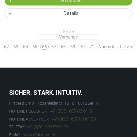
Anmelden
Details
Erste
Vorherige
62
63
64
65
66
67
68
69
70
71
Nächste
Letzte
SICHER. STARK. INTUITIV.
Firstlead GmbH, Rosenfelder St. 15-16, 10315 Berlin
+49 (0)30 - 609 83 61-0
HOTLINE PUBLISHER:
+49 (0)30 - 609 83 61-23
HOTLINE ADVERTISER:
TELEFAX:
+49 (0)30 - 609 83 61-99
service@adcell.de
E-MAIL: