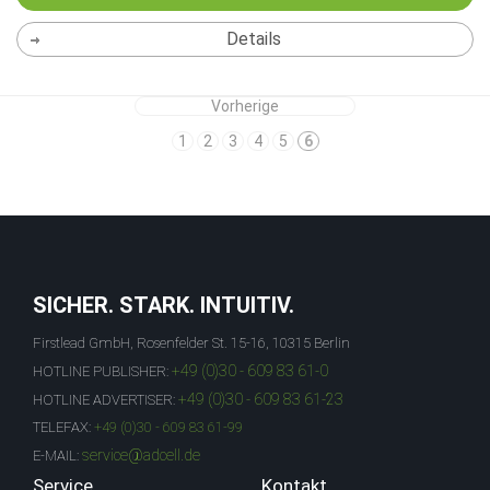
Details
Vorherige
1
2
3
4
5
6
SICHER. STARK. INTUITIV.
Firstlead GmbH, Rosenfelder St. 15-16, 10315 Berlin
+49 (0)30 - 609 83 61-0
HOTLINE PUBLISHER:
+49 (0)30 - 609 83 61-23
HOTLINE ADVERTISER:
TELEFAX:
+49 (0)30 - 609 83 61-99
service@adcell.de
E-MAIL:
Service
Kontakt