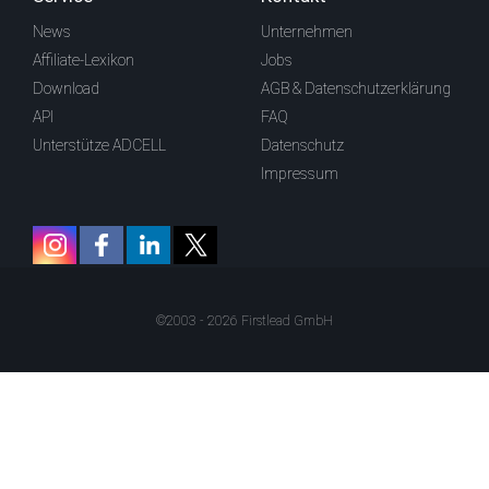
News
Unternehmen
Affiliate-Lexikon
Jobs
Download
AGB & Datenschutzerklärung
API
FAQ
Unterstütze ADCELL
Datenschutz
Impressum
©2003 - 2026 Firstlead GmbH