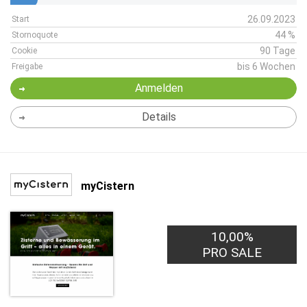
26.09.2023
Start
44 %
Stornoquote
90 Tage
Cookie
bis 6 Wochen
Freigabe
Anmelden
Details
myCistern
10,00%
PRO SALE