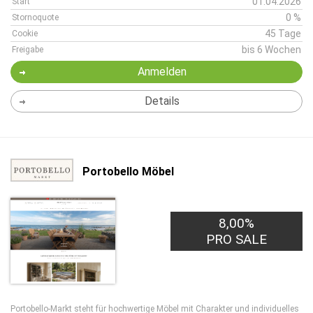
01.04.2026
Start
0 %
Stornoquote
45 Tage
Cookie
bis 6 Wochen
Freigabe
Anmelden
Details
Portobello Möbel
8,00%
PRO SALE
Portobello-Markt steht für hochwertige Möbel mit Charakter und individuelles