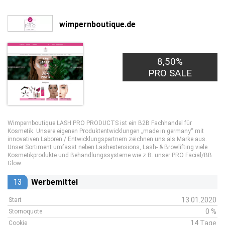
wimpernboutique.de
8,50%
PRO SALE
Wimpernboutique LASH PRO PRODUCTS ist ein B2B Fachhandel für
Kosmetik. Unsere eigenen Produktentwicklungen „made in germany“ mit
innovativen Laboren / Entwicklungspartnern zeichnen uns als Marke aus.
Unser Sortiment umfasst neben Lashextensions, Lash- & Browlifting viele
Kosmetikprodukte und Behandlungssysteme wie z.B. unser PRO Facial/BB
Glow.
13
Werbemittel
13.01.2020
Start
0 %
Stornoquote
14 Tage
Cookie