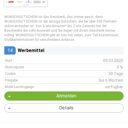
WUNSCHGUTSCHEIN ist das Geschenk, das immer passt, denn
WUNSCHGUTSCHEIN ist der einzige Gutschein, der bei über 500 Partnern
online einlösbar ist. Von A wie Amazon* bis Z wie Zalando hat der
Beschenkte die volle Auswahl und Sie liegen mit Ihrem Geschenk immer
richtig. WUNSCHGUTSCHEIN gibt es nun mit vielen, zum Teil kostenlosen,
Grußkartenmotiven für verschiedene Anlässe.
14
Werbemittel
09.03.2020
Start
0 %
Stornoquote
30 Tage
Cookie
bis 6 Wochen
Freigabe
verfügbar
Mobil-Landingpage
Anmelden
Details