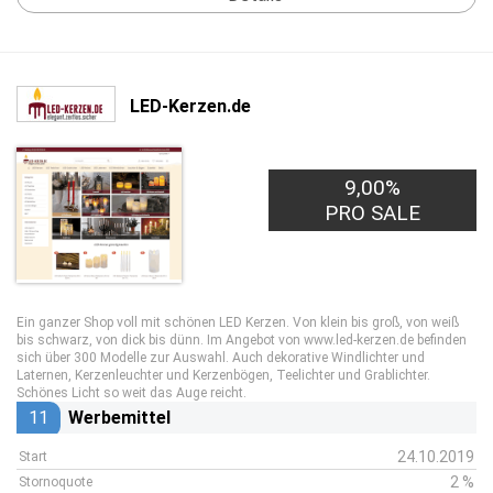
LED-Kerzen.de
9,00%
PRO SALE
Ein ganzer Shop voll mit schönen LED Kerzen. Von klein bis groß, von weiß
bis schwarz, von dick bis dünn. Im Angebot von www.led-kerzen.de befinden
sich über 300 Modelle zur Auswahl. Auch dekorative Windlichter und
Laternen, Kerzenleuchter und Kerzenbögen, Teelichter und Grablichter.
Schönes Licht so weit das Auge reicht.
11
Werbemittel
24.10.2019
Start
2 %
Stornoquote