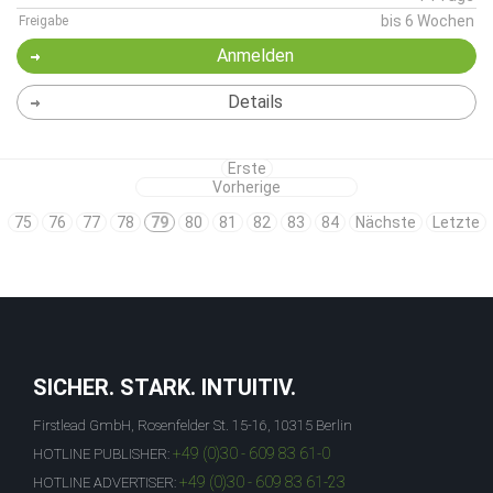
bis 6 Wochen
Freigabe
Anmelden
Details
Erste
Vorherige
75
76
77
78
79
80
81
82
83
84
Nächste
Letzte
SICHER. STARK. INTUITIV.
Firstlead GmbH, Rosenfelder St. 15-16, 10315 Berlin
+49 (0)30 - 609 83 61-0
HOTLINE PUBLISHER:
+49 (0)30 - 609 83 61-23
HOTLINE ADVERTISER: