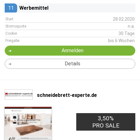
11
Werbemittel
28.02.2020
Start
n.a.
Stornoquote
30 Tage
Cookie
bis 6 Wochen
Freigabe
Anmelden
Details
schneidebrett-experte.de
3,50%
PRO SALE