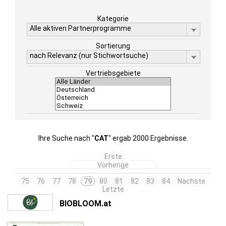
Kategorie
Alle aktiven Partnerprogramme
Sortierung
nach Relevanz (nur Stichwortsuche)
Vertriebsgebiete
Ihre Suche nach "
CAT
" ergab 2000 Ergebnisse.
Erste
Vorherige
75
76
77
78
79
80
81
82
83
84
Nächste
Letzte
BIOBLOOM.at