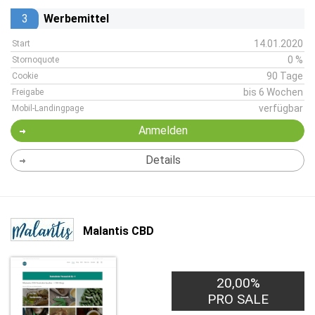
3
Werbemittel
14.01.2020
Start
0 %
Stornoquote
90 Tage
Cookie
bis 6 Wochen
Freigabe
verfügbar
Mobil-Landingpage
Anmelden
Details
Malantis CBD
20,00%
PRO SALE