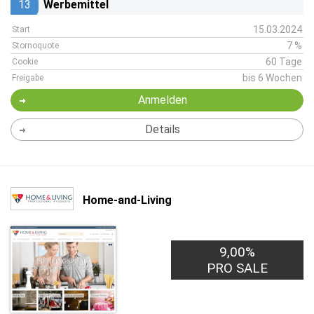
13
Werbemittel
15.03.2024
Start
7 %
Stornoquote
60 Tage
Cookie
bis 6 Wochen
Freigabe
Anmelden
Details
Home-and-Living
9,00%
PRO SALE