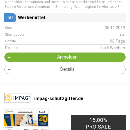
Wandbilder, Pinnwänden und mehr. Holen Sie sich ihre Weltkarte und halten
Sie ihre Reisen und Abenteuer in Erinnerung. Wann beginnt Ihr Abenteuer?
60
Werbemittel
05.11.2019
Start
n.a.
Stornoquote
90 Tage
Cookie
bis 6 Wochen
Freigabe
Anmelden
Details
impag-schutzgitter.de
15,00%
PRO SALE