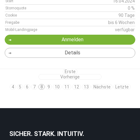
16.04.2024
Start
0 %
Stornoquote
90 Tage
Cookie
bis 6 Wochen
Freigabe
verfügbar
Mobil-Landingpage
Anmelden
Details
Erste
Vorherige
4
5
6
7
8
9
10
11
12
13
Nächste
Letzte
SICHER. STARK. INTUITIV.