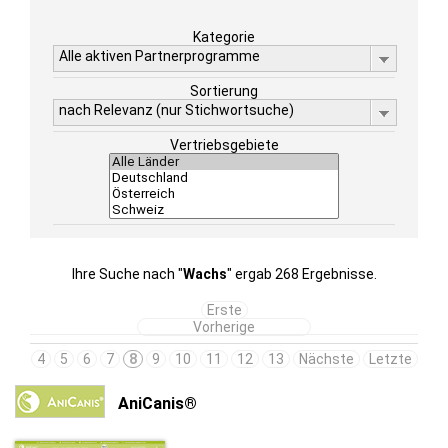
Kategorie
Alle aktiven Partnerprogramme
Sortierung
nach Relevanz (nur Stichwortsuche)
Vertriebsgebiete
Ihre Suche nach "
Wachs
" ergab 268 Ergebnisse.
Erste
Vorherige
4
5
6
7
8
9
10
11
12
13
Nächste
Letzte
AniCanis®