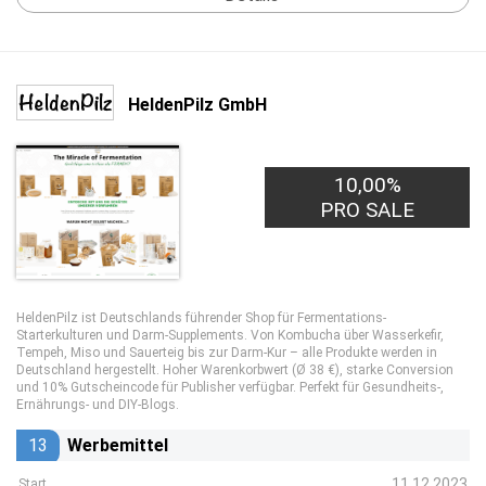
HeldenPilz GmbH
10,00%
PRO SALE
HeldenPilz ist Deutschlands führender Shop für Fermentations-
Starterkulturen und Darm-Supplements. Von Kombucha über Wasserkefir,
Tempeh, Miso und Sauerteig bis zur Darm-Kur – alle Produkte werden in
Deutschland hergestellt. Hoher Warenkorbwert (Ø 38 €), starke Conversion
und 10% Gutscheincode für Publisher verfügbar. Perfekt für Gesundheits-,
Ernährungs- und DIY-Blogs.
13
Werbemittel
11.12.2023
Start