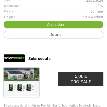
23.02.2024
Start
10 %
Stornoquote
60 Tage
Cookie
bis 6 Wochen
Freigabe
Anmelden
Details
Solarscouts
5,00%
PRO SALE
Solarscouts.de ist Ihr Online-Fachhändler für hochwertige Solartechnik und