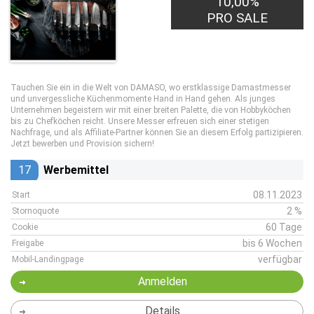
10,00%
PRO SALE
Tauchen Sie ein in die Welt von DAMASO, wo erstklassige Damastmesser
und unvergessliche Küchenmomente Hand in Hand gehen. Als junges
Unternehmen begeistern wir mit einer breiten Palette, die von Hobbyköchen
bis zu Chefköchen reicht. Unsere Messer erfreuen sich einer stetigen
Nachfrage, und als Affiliate-Partner können Sie an diesem Erfolg partizipieren.
Jetzt bewerben und Provision sichern!
17
Werbemittel
08.11.2023
Start
2 %
Stornoquote
60 Tage
Cookie
bis 6 Wochen
Freigabe
verfügbar
Mobil-Landingpage
Anmelden
Details