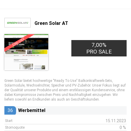
Green Solar AT
EXKLUSIV
7,00%
PRO SALE
Green Solar bietet hochwertige "Ready To Use" Balkonkraftwerk-Sets,
Solarmodule, Wechselrichter, Speicher und PV-Zubehör. Unser Fokus liegt auf
der Qualität unserer Produkte und einem erstklassigen Kundenservice, ohne
dabei Kompromisse zwischen Preis und Nachhaltigkeit einzugehen. Wir
liefern sowohl an Endkunden als auch an Geschäftskunden.
36
Werbemittel
15.11.2023
Start
0 %
Stornoquote