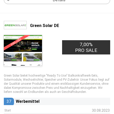
Green Solar DE
EXKLUSIV
7,00%
PRO SALE
Green Solar bietet hochwertige "Ready To Use" Balkonkraftwerk-Sets,
Solarmodule, Wechselrichter, Speicher und PV-Zubehör. Unser Fokus liegt auf
der Qualität unserer Produkte und einem erstklassigen Kundenservice, ohne
dabei Kompromisse zwischen Preis und Nachhaltigkeit einzugehen. Wir
liefern sowohl an Endkunden als auch an Geschäftskunden.
37
Werbemittel
30.08.2023
Start