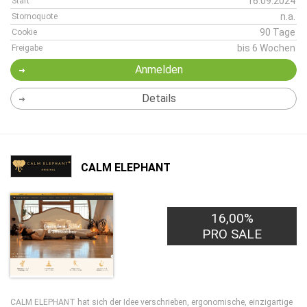
16.09.2024
Start
n.a.
Stornoquote
90 Tage
Cookie
bis 6 Wochen
Freigabe
Anmelden
Details
CALM ELEPHANT
16,00%
PRO SALE
CALM ELEPHANT hat sich der Idee verschrieben, ergonomische, einzigartige