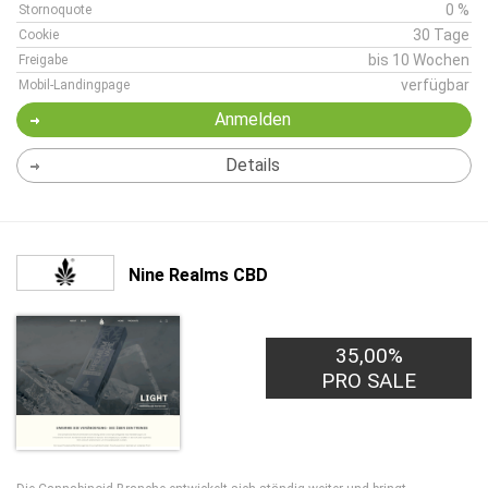
0 %
Stornoquote
30 Tage
Cookie
bis 10 Wochen
Freigabe
verfügbar
Mobil-Landingpage
Anmelden
Details
Nine Realms CBD
35,00%
PRO SALE