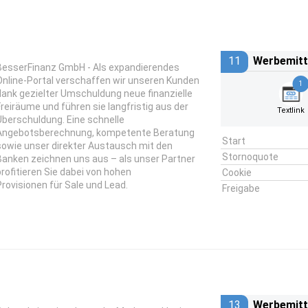
11
Werbemitt
BesserFinanz GmbH - Als expandierendes
Online-Portal verschaffen wir unseren Kunden
1
dank gezielter Umschuldung neue finanzielle
Freiräume und führen sie langfristig aus der
Textlink
Überschuldung. Eine schnelle
Angebotsberechnung, kompetente Beratung
Start
sowie unser direkter Austausch mit den
Stornoquote
Banken zeichnen uns aus – als unser Partner
profitieren Sie dabei von hohen
Cookie
Provisionen für Sale und Lead.
Freigabe
13
Werbemitt