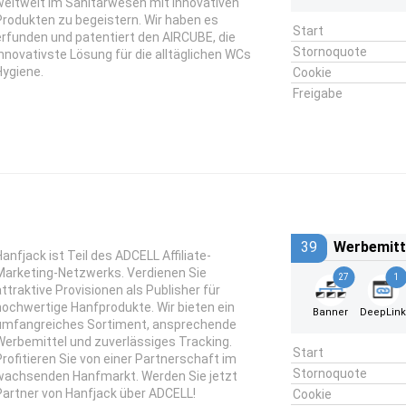
weltweit im Sanitärwesen mit innovativen
Produkten zu begeistern. Wir haben es
Start
erfunden und patentiert den AIRCUBE, die
Stornoquote
innovativste Lösung für die alltäglichen WCs
Hygiene.
Cookie
Freigabe
39
Werbemitt
Hanfjack ist Teil des ADCELL Affiliate-
Marketing-Netzwerks. Verdienen Sie
27
1
attraktive Provisionen als Publisher für
hochwertige Hanfprodukte. Wir bieten ein
Banner
DeepLin
umfangreiches Sortiment, ansprechende
Werbemittel und zuverlässiges Tracking.
Start
Profitieren Sie von einer Partnerschaft im
Stornoquote
wachsenden Hanfmarkt. Werden Sie jetzt
Partner von Hanfjack über ADCELL!
Cookie