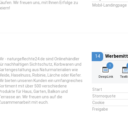
Käufen. Wir freuen uns, mit Ihnen Erfolge zu
Mobil-Landingpage
eiern!
14
Werbemitt
Wir - naturgeflechte24.de sind Onlinehändler
für nachhaltigen Sichtschutz, Korbwaren und
1
Gartengestaltung aus Naturmaterialien wie
Weide, Haselnuss, Robinie, Lärche oder Kiefer.
DeepLink
Textl
Wir bieten unseren Kunden ein umfangreiches
Sortiment mit über 500 verschiedene
Start
Produkte für Haus, Garten, Balkon und
Stornoquote
Terrasse an. Wir freuen uns auf die
Zusammenarbeit mit euch.
Cookie
Freigabe