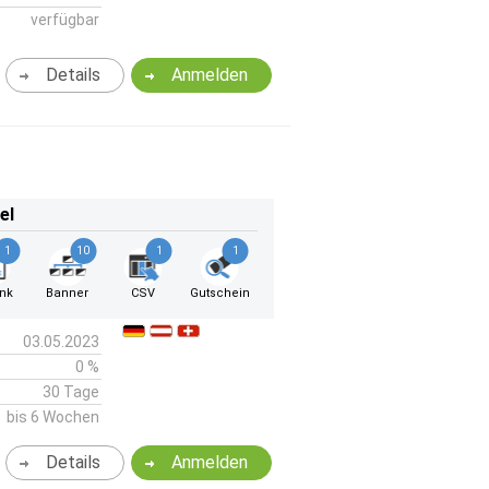
verfügbar
Details
Anmelden
el
1
10
1
1
ink
Banner
CSV
Gutschein
03.05.2023
0 %
30 Tage
bis 6 Wochen
Details
Anmelden