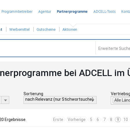
Programmbetreiber
Agentur
Partnerprogramme
ADCELL-Tools
Konta
ht
Werbemittel
Gutscheine
Aktionen
Erweiterte Suche
tnerprogramme bei ADCELL im 
Sortierung
Vertriebs
nach Relevanz (nur Stichwortsuche)
Alle Län
20 Ergebnisse.
Erste
Vorherige
5
6
7
8
9
10