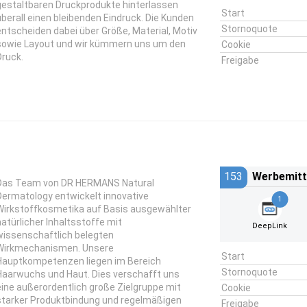
gestaltbaren Druckprodukte hinterlassen
Start
überall einen bleibenden Eindruck. Die Kunden
Stornoquote
entscheiden dabei über Größe, Material, Motiv
sowie Layout und wir kümmern uns um den
Cookie
Druck.
Freigabe
153
Werbemitt
Das Team von DR HERMANS Natural
Dermatology entwickelt innovative
1
Wirkstoffkosmetika auf Basis ausgewählter
natürlicher Inhaltsstoffe mit
DeepLink
wissenschaftlich belegten
Wirkmechanismen. Unsere
Start
Hauptkompetenzen liegen im Bereich
Stornoquote
Haarwuchs und Haut. Dies verschafft uns
eine außerordentlich große Zielgruppe mit
Cookie
starker Produktbindung und regelmäßigen
Freigabe