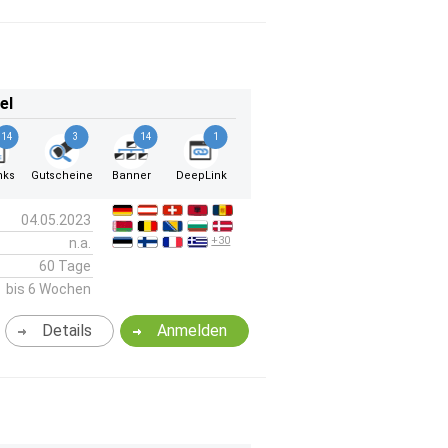
el
14
3
14
1
nks
Gutscheine
Banner
DeepLink
04.05.2023
+30
n.a.
60 Tage
bis 6 Wochen
Details
Anmelden