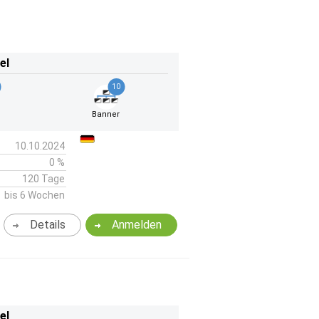
el
10
Banner
10.10.2024
0 %
120 Tage
bis 6 Wochen
Details
Anmelden
el