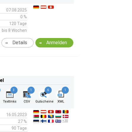
07.08.2025
0 %
120 Tage
bis 8 Wochen
Details
Anmelden
el
3
1
6
1
k
Textlinks
CSV
Gutscheine
XML
16.05.2023
+30
27 %
90 Tage