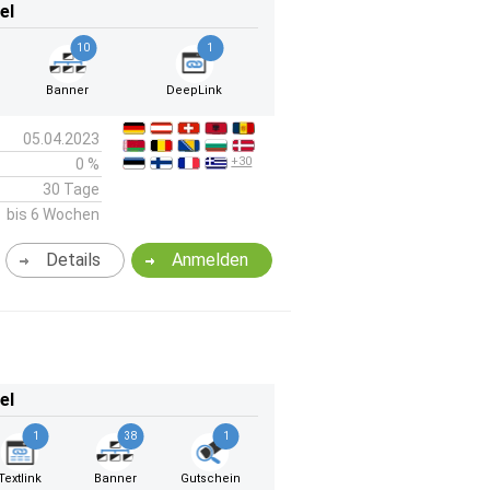
el
10
1
Banner
DeepLink
05.04.2023
+30
0 %
30 Tage
bis 6 Wochen
Details
Anmelden
el
1
38
1
Textlink
Banner
Gutschein