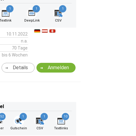
1
1
1
Textlink
DeepLink
CSV
10.11.2022
n.a.
70 Tage
bis 6 Wochen
Details
Anmelden
el
52
1
1
10
er
Gutschein
CSV
Textlinks