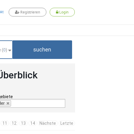
kt
Registrieren
Login
suchen
 (
0
)
Überblick
gebiete
der
11
12
13
14
Nächste
Letzte