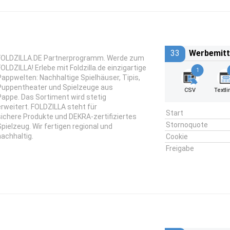
33
Werbemitt
FOLDZILLA.DE Partnerprogramm. Werde zum
FOLDZILLA! Erlebe mit Foldzilla.de einzigartige
1
Pappwelten: Nachhaltige Spielhäuser, Tipis,
Puppentheater und Spielzeuge aus
CSV
Textli
Pappe. Das Sortiment wird stetig
erweitert. FOLDZILLA steht für
Start
sichere Produkte und DEKRA-zertifiziertes
Stornoquote
Spielzeug. Wir fertigen regional und
nachhaltig.
Cookie
Freigabe