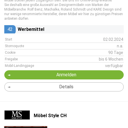
Möbel sollten jedem zugänglich sein. Bei uns im Online-Shop erwartet
Sie deshalb eine große Auswahl an Designermöbeln von Marken der
Möbelbranche. Rolf Benz, Machalke, Roland Schmidt und KARE Design sind
nur wenige renommierte Hersteller, deren Möbel wir hier zu günstigen Preisen
anbieten dürfen.
42
Werbemittel
02.02.2024
Start
n.a.
Stornoquote
90 Tage
Cookie
bis 6 Wochen
Freigabe
verfügbar
Mobil-Landingpage
Anmelden
Details
Möbel Style CH