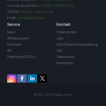
+49 (0)30 - 609 83 61-23
HOTLINE ADVERTISER:
TELEFAX:
+49 (0)30 - 609 83 61-99
service@adcell.de
E-MAIL:
Service
Kontakt
News
Unternehmen
Affiliate-Lexikon
Jobs
Download
AGB & Datenschutzerklärung
API
FAQ
Unterstütze ADCELL
Datenschutz
Impressum
©2003 - 2026 Firstlead GmbH