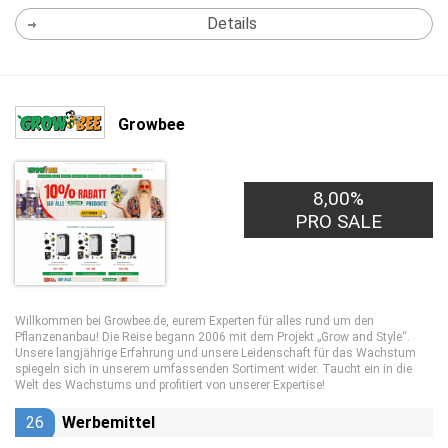
Details
Growbee
8,00%
PRO SALE
Willkommen bei Growbee.de, eurem Experten für alles rund um den
Pflanzenanbau! Die Reise begann 2006 mit dem Projekt „Grow and Style“.
Unsere langjährige Erfahrung und unsere Leidenschaft für das Wachstum
spiegeln sich in unserem umfassenden Sortiment wider. Taucht ein in die
Welt des Wachstums und profitiert von unserer Expertise!
26
Werbemittel