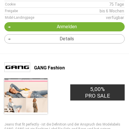
75 Tage
Cookie
bis 6 Wochen
Freigabe
verfügbar
Mobil-Landingpage
Anmelden
Details
GANG Fashion
5,00%
PRO SALE
Jeans that fit perfectly - ist die Definition und der Anspruch des Modelabels