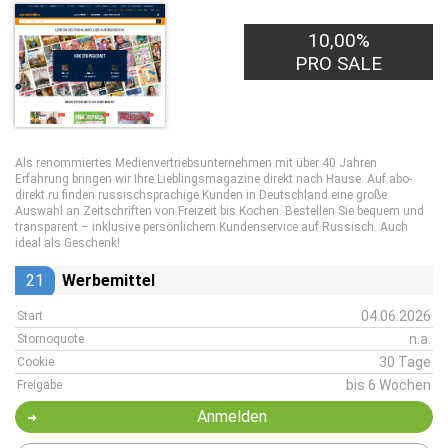
10,00%
PRO SALE
Als renommiertes Medienvertriebsunternehmen mit über 40 Jahren
Erfahrung bringen wir Ihre Lieblingsmagazine direkt nach Hause. Auf abo-
direkt.ru finden russischsprachige Kunden in Deutschland eine große
Auswahl an Zeitschriften von Freizeit bis Kochen. Bestellen Sie bequem und
transparent – inklusive persönlichem Kundenservice auf Russisch. Auch
ideal als Geschenk!
21
Werbemittel
04.06.2026
Start
n.a.
Stornoquote
30 Tage
Cookie
bis 6 Wochen
Freigabe
Anmelden