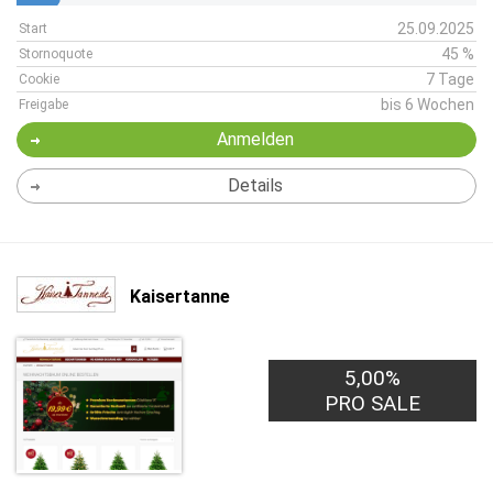
25.09.2025
Start
45 %
Stornoquote
7 Tage
Cookie
bis 6 Wochen
Freigabe
Anmelden
Details
Kaisertanne
5,00%
PRO SALE