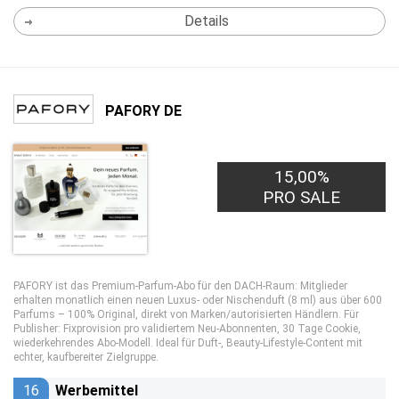
Details
PAFORY DE
15,00%
20,00€
PRO LEAD
PRO SALE
PAFORY ist das Premium-Parfum-Abo für den DACH-Raum: Mitglieder
erhalten monatlich einen neuen Luxus- oder Nischenduft (8 ml) aus über 600
Parfums – 100% Original, direkt von Marken/autorisierten Händlern. Für
Publisher: Fixprovision pro validiertem Neu-Abonnenten, 30 Tage Cookie,
wiederkehrendes Abo-Modell. Ideal für Duft-, Beauty-Lifestyle-Content mit
echter, kaufbereiter Zielgruppe.
16
Werbemittel