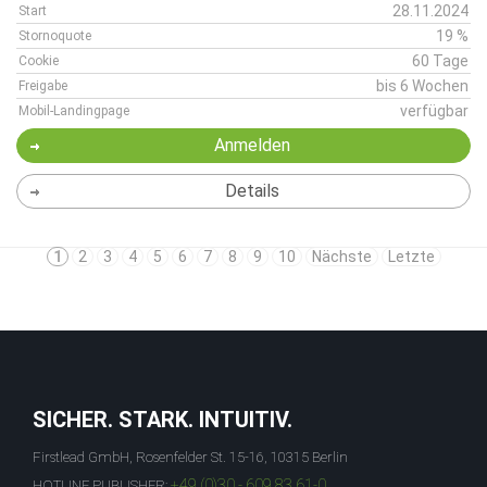
28.11.2024
Start
19 %
Stornoquote
60 Tage
Cookie
bis 6 Wochen
Freigabe
verfügbar
Mobil-Landingpage
Anmelden
Details
1
2
3
4
5
6
7
8
9
10
Nächste
Letzte
SICHER. STARK. INTUITIV.
Firstlead GmbH, Rosenfelder St. 15-16, 10315 Berlin
+49 (0)30 - 609 83 61-0
HOTLINE PUBLISHER: