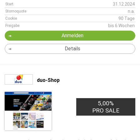
31.12.2024
Start
n.a.
Stornoquote
90 Tage
Cookie
bis 6 Wochen
Freigabe
Anmelden
Details
duo-Shop
5,00%
PRO SALE