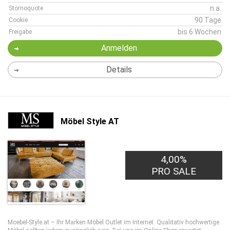
n.a.
Stornoquote
90 Tage
Cookie
bis 6 Wochen
Freigabe
Anmelden
Details
Möbel Style AT
4,00%
PRO SALE
Moebel-Style.at – Ihr Marken Möbel Outlet im Internet. Qualitativ hochwertige