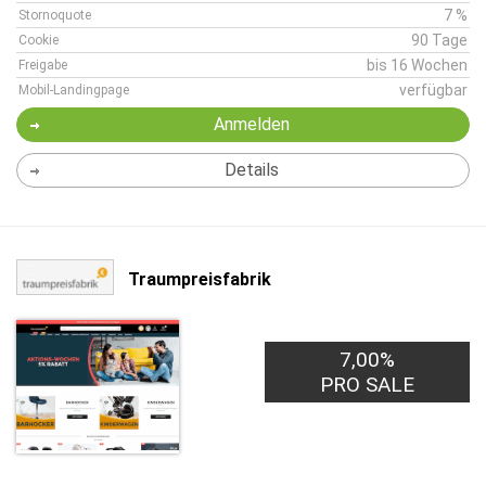
7 %
Stornoquote
90 Tage
Cookie
bis 16 Wochen
Freigabe
verfügbar
Mobil-Landingpage
Anmelden
Details
Traumpreisfabrik
7,00%
PRO SALE