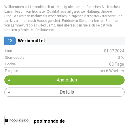
Willkommen bei Lammfleisch.at - Mattigtaler Lamm! Genießen Sie frisches
Lammfleisch von höchster Qualität aus artgerechter Haltung. Unsere
Produkte werden mehrmals wöchentlich in eigener Metzgerei verarbeitet und
direkt zu Ihnen nach Hause geliefert. Entdecken Sie unser breites Sortiment,
von Lammwurst bis Pulled Lamb, und überzeugen Sie sich selbst von
unseren prämierten Delikatessen.
13
Werbemittel
01.07.2024
Start
0 %
Stornoquote
60 Tage
Cookie
bis 6 Wochen
Freigabe
Anmelden
Details
poolmondo.de