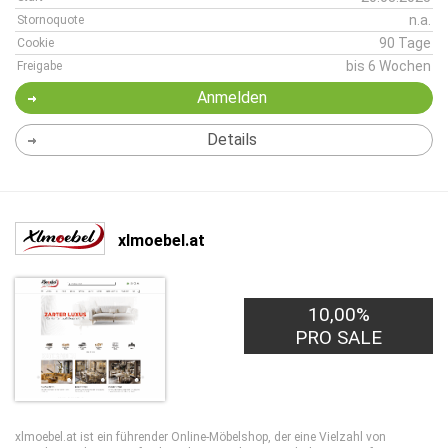
n.a.
Stornoquote
90 Tage
Cookie
bis 6 Wochen
Freigabe
Anmelden
Details
xlmoebel.at
10,00%
PRO SALE
xlmoebel.at ist ein führender Online-Möbelshop, der eine Vielzahl von