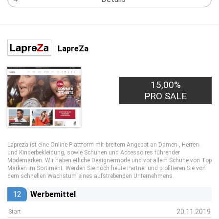
LapreZa
15,00%
PRO SALE
Lapreza ist eine Online-Plattform mit breitem Angebot an Damen-, Herren-
und Kinderbekleidung, sowie Schuhen und Accessoires führender
Modemarken. Wir haben etliche Designermode und vor allem Schuhe von Top
Marken im Sortiment. Werden Sie noch heute Partner und profitieren Sie von
dem schnellen Wachstum eines aufstrebenden Unternehmens.
12
Werbemittel
20.11.2019
Start