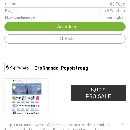
60 Tage
Cookie
bis 6 Wochen
Freigabe
verfügbar
Mobil-Landingpage
Anmelden
Details
Großhandel Poppistrong
8,00%
1,00€
PRO LEAD
PRO SALE
Poppistrong ist ein B2B Großhandel für Textilien mit der Spezialisierung auf
Restposten Bekleidung, Mode, Fashion, Accessoires und Schuhe