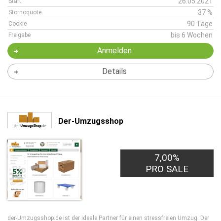
26.05.2021
Start
37 %
Stornoquote
90 Tage
Cookie
bis 6 Wochen
Freigabe
Anmelden
Details
Der-Umzugsshop
7,00%
PRO SALE
der-Umzugsshop.de ist der ideale Partner für einen stressfreien Umzug. Der