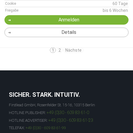
60 Tage
Cookie
bis 6 Wochen
Freigabe
Anmelden
Details
1
2
Nächste
SICHER. STARK. INTUITIV.
Firstlead GmbH, Rosenfelder St. 15-16, 10315 Berlin
+49 (0)30 - 609 83 61-0
HOTLINE PUBLISHER:
+49 (0)30 - 609 83 61-23
HOTLINE ADVERTISER:
TELEFAX:
+49 (0)30 - 609 83 61-99