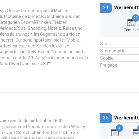
21
Werbemitt
Das Online-Gutscheinportal Mobile-
Gutscheine.de bietet Gutscheine aus den
20
Kategorien Essen&Trinken, Freizeit,
Wellness/Spa, Shopping, Hotels, Reise und
Textlinks
Dienstleistungen. Im Gegensatz zu vielen
anderen Gutscheinportalen bietet Mobile-
Start
Gutscheine.de den Kunden lukrative
Stornoquote
Angebote. Ein Großteil der Gutscheine sind
deshalb echte 2:1-Angebote oder haben einen
Cookie
Rabattwert von bis zu 80%.
Freigabe
35
Werbemitt
whiskyworld.de bietet über 1600
verschiedene Produkte rund um den Whisky
3
an - vom Scotch über Bourbon bis hin zu
exklusiven Spirituosen. Nach unserem