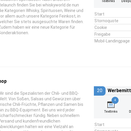
Textlinks
DeepL
Relaunch finden Sie bei whiskyworld.de nun
die Kategorien Whisky, Spirituosen, Weine und
Start
vor allem auch unsere Kategorie Feinkost, in
Stornoquote
welcher Sie stets ausgesuchte Waren finden.
Zudem haben wir eine neue Kategorie für
Cookie
Sonderaktionen.
Freigabe
Mobil-Landingpage
hop
20
Werbemitt
Wir sind die Spezialisten der Chili- und BBQ-
Welt: Von Soßen, Salsas und Gewürzen über
4
frische Chili-Früchte, Pflanzen und Samen bis
hin zu BBQ-Equipment. Bei uns wird jeder
Textlinks
D
Scharfschmecker fündig. Neben schnellem
Versand und kundenfreundlichen
Start
Abwicklungen halten wir eine Vielzahl an