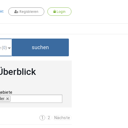
kt
Registrieren
Login
suchen
 (
0
)
Überblick
gebiete
der
1
2
Nächste