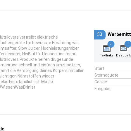
53
Werbemitt
Nutrilovers vertreibt elektrische
Küchengeräte für bewusste Ernährung wie
7
1
Entsafter, Slow Juicer, Hochleistungsmixer,
Zerkleinerer, Heißluftfritteusen und mehr.
Textlinks
DeepLin
Nutrilovers Produkte helfen dir, gesunde
Ernährung schnell und einfach umzusetzen,
Start
damit die Versorgung deines Körpers mit allen
Stornoquote
wichtigen Nährstoffen wieder
selbstverständlich ist. Motto:
Cookie
#WissenWasDrinIst
Freigabe
de