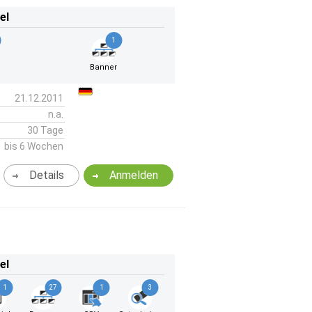
el
1
Banner
21.12.2011
n.a.
30 Tage
bis 6 Wochen
Details
Anmelden
el
1
27
1
3