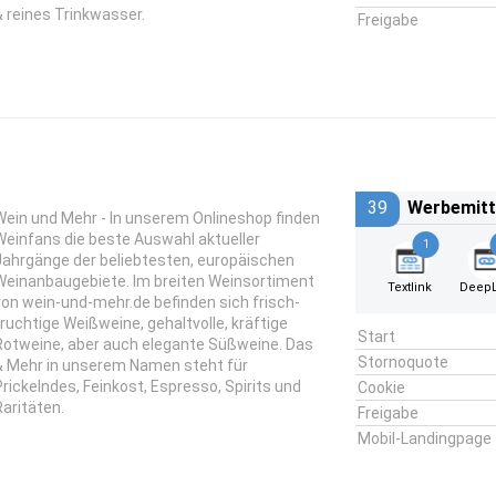
& reines Trinkwasser.
Freigabe
39
Werbemitt
Wein und Mehr - In unserem Onlineshop finden
Weinfans die beste Auswahl aktueller
1
Jahrgänge der beliebtesten, europäischen
Weinanbaugebiete. Im breiten Weinsortiment
Textlink
DeepL
von wein-und-mehr.de befinden sich frisch-
fruchtige Weißweine, gehaltvolle, kräftige
Start
Rotweine, aber auch elegante Süßweine. Das
Stornoquote
& Mehr in unserem Namen steht für
Prickelndes, Feinkost, Espresso, Spirits und
Cookie
Raritäten.
Freigabe
Mobil-Landingpage