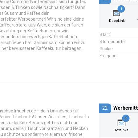
Deine Community interessiert sich für gutes
Essen & Trinken sowie Nachhaltigkeit? Dann
1
ist Süssmund Kaffee dein
perfekter Werbepartner! Wir sind eine kleine
DeepLink
Kaffeerösterei aus Wien, die sich der fairen
Bezahlung der Kaffeebauern, sowie
Start
besonders hochwertigen Kaffeebohnen
Stornoquote
verschrieben hat. Gemeinsam können wir zu
einer bewussteren Kaffeekultur beitragen.
Cookie
Freigabe
22
Werbemitt
tischsetmacher.de – dein Onlineshop für
Papier-Tischsets! Unser Ziel ist es, Tischsets
5
neu zu denken. Bei uns geht es nicht nur
darum, deinen Tisch vor Kratzern und Flecken
Textlinks
zu schützen, sondern vor allem um frische