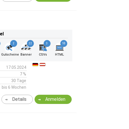
el
2
22
3
18
k
Gutscheine
Banner
CSVs
HTML
17.05.2024
7 %
30 Tage
bis 6 Wochen
Details
Anmelden