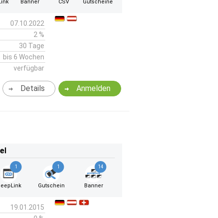
ink
Banner
CSV
Gutscheine
07.10.2022
2 %
30 Tage
bis 6 Wochen
verfügbar
Details
Anmelden
el
1
1
14
eepLink
Gutschein
Banner
19.01.2015