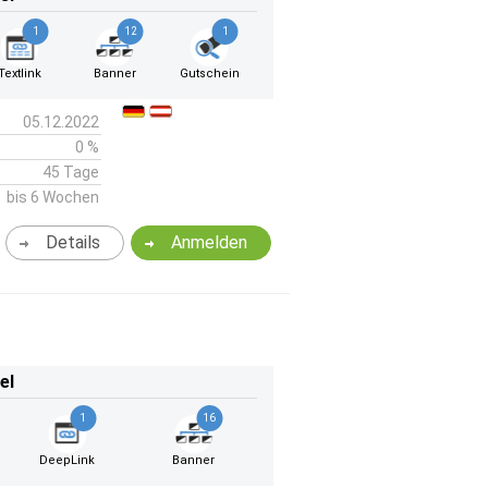
1
12
1
Textlink
Banner
Gutschein
05.12.2022
0 %
45 Tage
bis 6 Wochen
Details
Anmelden
el
1
16
DeepLink
Banner