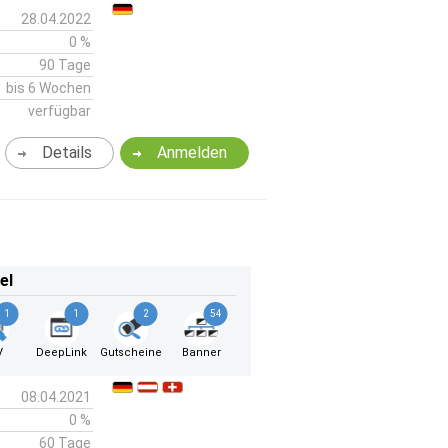
28.04.2022
0 %
90 Tage
bis 6 Wochen
verfügbar
Details
Anmelden
el
1
1
2
54
V
DeepLink
Gutscheine
Banner
08.04.2021
0 %
60 Tage