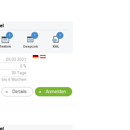
el
1
1
1
Textlink
DeepLink
XML
05.03.2021
0 %
30 Tage
bis 6 Wochen
Details
Anmelden
el