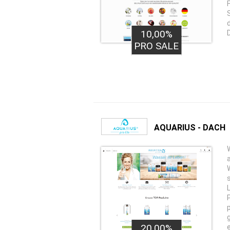
10,00%
PRO SALE
AQUARIUS - DACH
20,00%