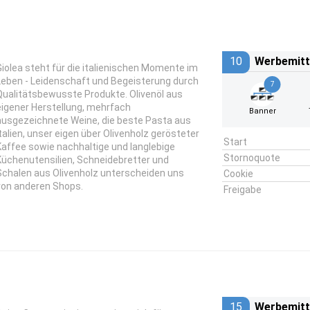
10
Werbemitt
Giolea steht für die italienischen Momente im
Leben - Leidenschaft und Begeisterung durch
7
Qualitätsbewusste Produkte. Olivenöl aus
eigener Herstellung, mehrfach
Banner
ausgezeichnete Weine, die beste Pasta aus
Italien, unser eigen über Olivenholz gerösteter
Start
Kaffee sowie nachhaltige und langlebige
Stornoquote
Küchenutensilien, Schneidebretter und
Schalen aus Olivenholz unterscheiden uns
Cookie
von anderen Shops.
Freigabe
15
Werbemitt