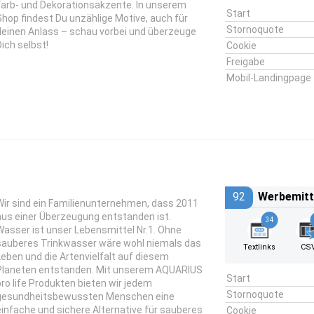
Farb- und Dekorationsakzente. In unserem
Start
Shop findest Du unzählige Motive, auch für
Stornoquote
deinen Anlass – schau vorbei und überzeuge
Dich selbst!
Cookie
Freigabe
Mobil-Landingpage
92
Werbemitt
Wir sind ein Familienunternehmen, dass 2011
aus einer Überzeugung entstanden ist.
34
Wasser ist unser Lebensmittel Nr.1. Ohne
sauberes Trinkwasser wäre wohl niemals das
Textlinks
CS
Leben und die Artenvielfalt auf diesem
Planeten entstanden. Mit unserem AQUARIUS
Start
pro life Produkten bieten wir jedem
Stornoquote
gesundheitsbewussten Menschen eine
einfache und sichere Alternative für sauberes
Cookie