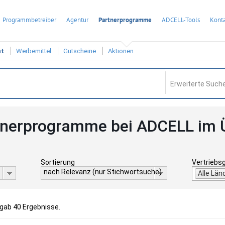
Programmbetreiber
Agentur
Partnerprogramme
ADCELL-Tools
Konta
ht
Werbemittel
Gutscheine
Aktionen
Erweiterte Suche
tnerprogramme bei ADCELL im 
Sortierung
Vertriebs
nach Relevanz (nur Stichwortsuche)
Alle Län
rgab 40 Ergebnisse.