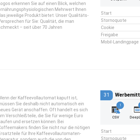
Logos erkennen Sie auf einen Blick, welchen
ernährungsphysiologischen Mehrwert Ihnen
Start
das jeweilige Produkt bietet. Unser Qualitäts-
Stornoquote
Versprechen für Sie: Qualität, die man
schmeckt – seit über 70 Jahren
Cookie
Freigabe
Mobil-Landingpage
31
Werbemitt
Wenn der Kaffeevollautomat kaputt ist,
müssen Sie deshalb nicht automatisch ein
1
neues Gerät anschaffen. Oft handelt es sich
um Verschleißteile, die Sie für wenige Euro
CSV
DeepL
kaufen und ersetzen können. Bei
Coffeemakers finden Sie nicht nur die nötigen
Start
Ersatzteile für Ihre Kaffeevollautomaten-
Stornoquote
Reparatur, sondern auch die von den