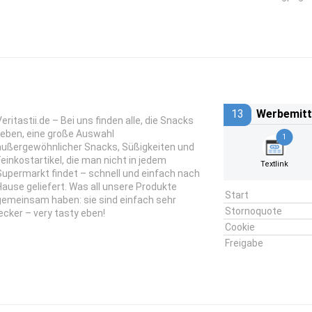
13
Werbemitt
Veritastii.de – Bei uns finden alle, die Snacks
lieben, eine große Auswahl
1
außergewöhnlicher Snacks, Süßigkeiten und
Feinkostartikel, die man nicht in jedem
Textlink
Supermarkt findet – schnell und einfach nach
Hause geliefert. Was all unsere Produkte
Start
gemeinsam haben: sie sind einfach sehr
Stornoquote
lecker – very tasty eben!
Cookie
Freigabe