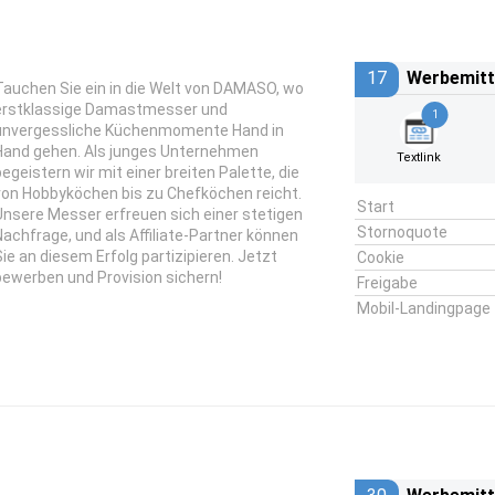
17
Werbemitt
Tauchen Sie ein in die Welt von DAMASO, wo
erstklassige Damastmesser und
1
unvergessliche Küchenmomente Hand in
Hand gehen. Als junges Unternehmen
Textlink
begeistern wir mit einer breiten Palette, die
von Hobbyköchen bis zu Chefköchen reicht.
Start
Unsere Messer erfreuen sich einer stetigen
Stornoquote
Nachfrage, und als Affiliate-Partner können
Sie an diesem Erfolg partizipieren. Jetzt
Cookie
bewerben und Provision sichern!
Freigabe
Mobil-Landingpage