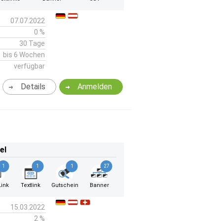
07.07.2022
0 %
30 Tage
bis 6 Wochen
verfügbar
Details
Anmelden
el
1
1
1
27
ink
Textlink
Gutschein
Banner
15.03.2022
2 %