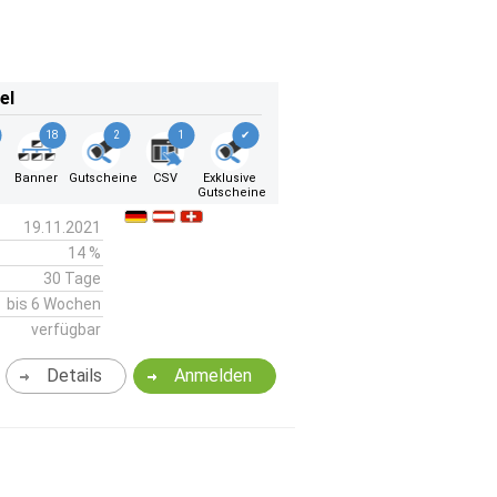
el
18
2
1
✔
Banner
Gutscheine
CSV
Exklusive
Gutscheine
19.11.2021
14 %
30 Tage
bis 6 Wochen
verfügbar
Details
Anmelden