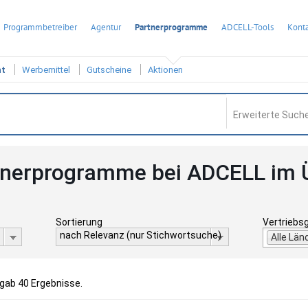
Programmbetreiber
Agentur
Partnerprogramme
ADCELL-Tools
Konta
ht
Werbemittel
Gutscheine
Aktionen
Erweiterte Suche
tnerprogramme bei ADCELL im 
Sortierung
Vertriebs
nach Relevanz (nur Stichwortsuche)
Alle Län
rgab 40 Ergebnisse.