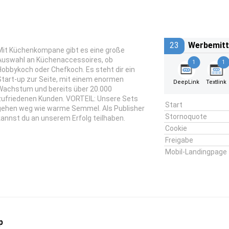
23
Werbemitt
Mit Küchenkompane gibt es eine große
Auswahl an Küchenaccessoires, ob
1
1
Hobbykoch oder Chefkoch. Es steht dir ein
Start-up zur Seite, mit einem enormen
DeepLink
Textlink
Wachstum und bereits über 20.000
zufriedenen Kunden. VORTEIL: Unsere Sets
Start
gehen weg wie warme Semmel. Als Publisher
Stornoquote
kannst du an unserem Erfolg teilhaben.
Cookie
Freigabe
Mobil-Landingpage
p