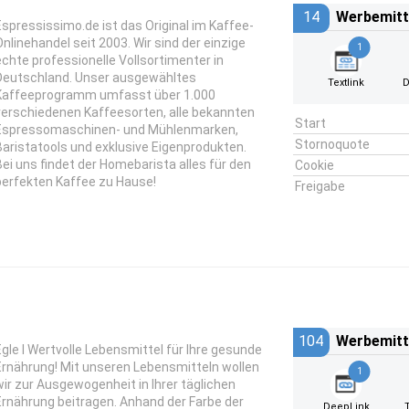
14
Werbemitt
Espressissimo.de ist das Original im Kaffee-
Onlinehandel seit 2003. Wir sind der einzige
1
echte professionelle Vollsortimenter in
Deutschland. Unser ausgewähltes
Textlink
D
Kaffeeprogramm umfasst über 1.000
verschiedenen Kaffeesorten, alle bekannten
Start
Espressomaschinen- und Mühlenmarken,
Stornoquote
Baristatools und exklusive Eigenprodukten.
Bei uns findet der Homebarista alles für den
Cookie
perfekten Kaffee zu Hause!
Freigabe
104
Werbemitt
Egle l Wertvolle Lebensmittel für Ihre gesunde
Ernährung! Mit unseren Lebensmitteln wollen
1
wir zur Ausgewogenheit in Ihrer täglichen
Ernährung beitragen. Anhand der Farbe der
DeepLink