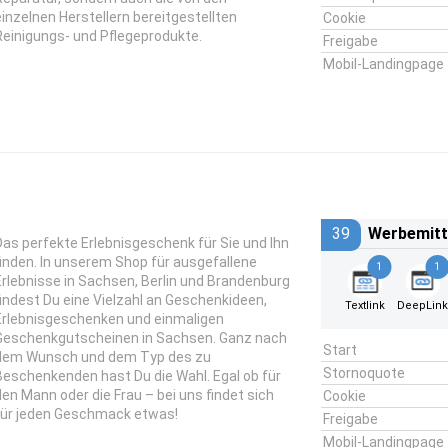
einzelnen Herstellern bereitgestellten
Cookie
Reinigungs- und Pflegeprodukte.
Freigabe
Mobil-Landingpage
39
Werbemitt
Das perfekte Erlebnisgeschenk für Sie und Ihn
finden. In unserem Shop für ausgefallene
1
1
Erlebnisse in Sachsen, Berlin und Brandenburg
findest Du eine Vielzahl an Geschenkideen,
Textlink
DeepLin
Erlebnisgeschenken und einmaligen
Geschenkgutscheinen in Sachsen. Ganz nach
Start
dem Wunsch und dem Typ des zu
Stornoquote
Beschenkenden hast Du die Wahl. Egal ob für
den Mann oder die Frau – bei uns findet sich
Cookie
für jeden Geschmack etwas!
Freigabe
Mobil-Landingpage