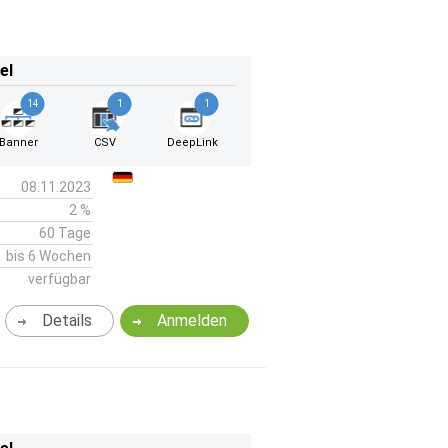
el
14
1
1
Banner
CSV
DeepLink
08.11.2023
2 %
60 Tage
bis 6 Wochen
verfügbar
Details
Anmelden