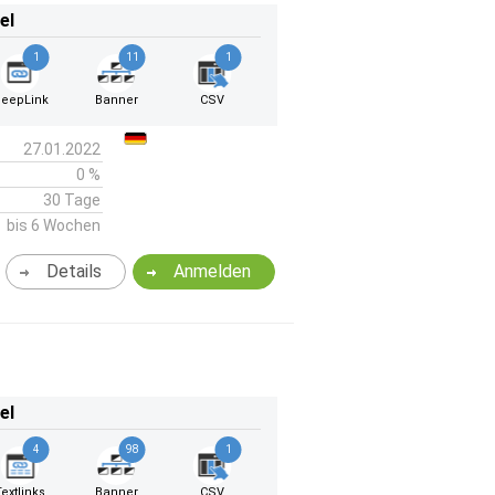
el
1
11
1
eepLink
Banner
CSV
27.01.2022
0 %
30 Tage
bis 6 Wochen
Details
Anmelden
el
4
98
1
Textlinks
Banner
CSV