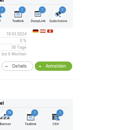
el
1
1
1
3
V
Textlink
DeepLink
Gutscheine
18.03.2024
0 %
30 Tage
bis 6 Wochen
Details
Anmelden
el
74
1
1
Banner
Textlink
CSV