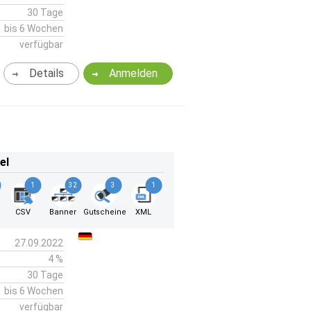
30 Tage
bis 6 Wochen
verfügbar
Details
Anmelden
el
1
32
3
1
k
CSV
Banner
Gutscheine
XML
27.09.2022
4 %
30 Tage
bis 6 Wochen
verfügbar