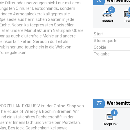
30
Werbemitt
Die Ölfreunde überzeugen nicht nur mit dem
jüngsten Ölmüller Deutschlands, sondern
24
bringen #omegaleckere kaltgepresste
Speiseöle aus heimischen Saaten in jede
Banner
CS
Küche. Neben kaltgepressten Speiseölen
bietet unsere Manufaktur im Naturpark Obere
Start
Donau auch glutenfreie Mehle und andere
Stornoquote
Feinkostartikel an. Sei auch du Teil als
Publisher und tauche ein in die Welt von
Cookie
#omegalecker!
Freigabe
77
Werbemitt
PORZELLAN-EXKLUSIV ist der Online-Shop von
The House of Villeroy & Boch in Bremen. Wir
1
sind ein stationäres Fachgeschäft in der
Bremer Innenstadt und vertreiben Porzellan,
DeepLink
Glas, Besteck, Geschenkartikel sowie