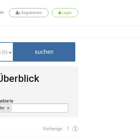
kt
Registrieren
Login
suchen
 (
0
)
Überblick
gebiete
der
Vorherige
1
2