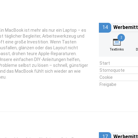
14
Werbemitt
Ein MacBook ist mehr als nur ein Laptop – es
ist täglicher Begleiter, Arbeitswerkzeug und
2
oft eine große Investition. Wenn Tasten
ausfallen, glänzen oder das Layout nicht
Textlinks
D
passt, drohen teure Apple-Reparaturen.
Unsere einfachen DIY-Anleitungen helfen,
Start
Probleme selbst zu lösen – schnell, günstiger
Stornoquote
und das MacBook fühlt sich wieder an wie
neu.
Cookie
Freigabe
17
Werbemitt