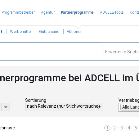
Programmbetreiber
Agentur
Partnerprogramme
ADCELL-Tools
Konta
ht
Werbemittel
Gutscheine
Aktionen
Erweiterte Suche
tnerprogramme bei ADCELL im 
Sortierung
Vertriebs
nach Relevanz (nur Stichwortsuche)
Alle Län
ebnisse.
1
2
3
4
5