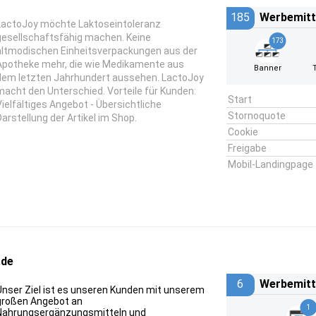
185
Werbemitt
LactoJoy möchte Laktoseintoleranz
gesellschaftsfähig machen. Keine
173
altmodischen Einheitsverpackungen aus der
Apotheke mehr, die wie Medikamente aus
Banner
dem letzten Jahrhundert aussehen. LactoJoy
macht den Unterschied. Vorteile für Kunden:
Start
Vielfältiges Angebot - Übersichtliche
Stornoquote
Darstellung der Artikel im Shop.
Cookie
Freigabe
Mobil-Landingpage
.de
6
Werbemitt
Unser Ziel ist es unseren Kunden mit unserem
großen Angebot an
1
Nahrungsergänzungsmitteln und