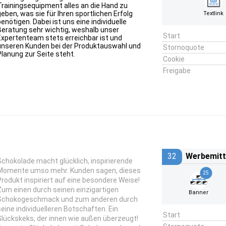
Trainingsequipment alles an die Hand zu
geben, was sie für Ihren sportlichen Erfolg
Textlink
benötigen. Dabei ist uns eine individuelle
Beratung sehr wichtig, weshalb unser
Start
Expertenteam stets erreichbar ist und
unseren Kunden bei der Produktauswahl und
Stornoquote
Planung zur Seite steht.
Cookie
Freigabe
32
Werbemitt
Schokolade macht glücklich, inspirierende
Momente umso mehr. Kunden sagen, dieses
25
Produkt inspiriert auf eine besondere Weise!
Zum einen durch seinen einzigartigen
Banner
Schokogeschmack und zum anderen durch
seine individuelleren Botschaften. Ein
Start
Glückskeks, der innen wie außen überzeugt!