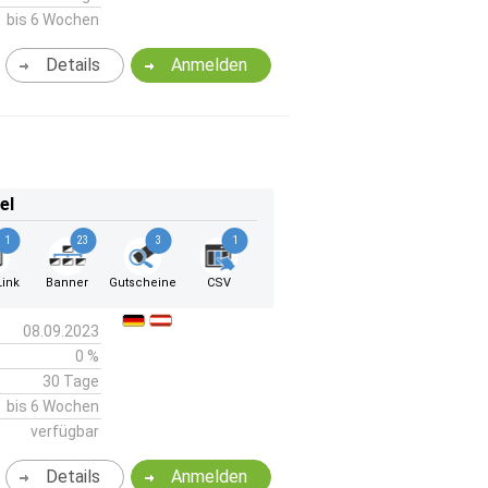
bis 6 Wochen
Details
Anmelden
el
1
23
3
1
ink
Banner
Gutscheine
CSV
08.09.2023
0 %
30 Tage
bis 6 Wochen
verfügbar
Details
Anmelden