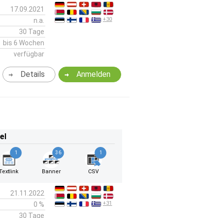
17.09.2021
+30
n.a.
30 Tage
bis 6 Wochen
verfügbar
Details
Anmelden
el
1
36
1
Textlink
Banner
CSV
21.11.2022
+31
0 %
30 Tage