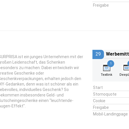
Freigabe
29
Werbemitt
SURPRISA ist ein junges Unternehmen mit der
großen Leidenschaft, das Schenken
1
besonders zu machen. Dabei entwickeln wir
kreative Geschenke oder
Textlink
DeepL
Geschenkverpackungen, erhalten jedoch den
DIY-Gedanken, denn was ist schöner als ein
Start
liebevolles, individuelles Geschenk? So
Stornoquote
bekommen insbesondere Geld- und
Gutscheingeschenke einen "leuchtende-
Cookie
Augen-Effekt".
Freigabe
Mobil-Landingpage