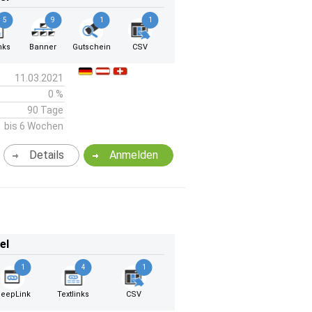
5
9
1
1
nks
Banner
Gutschein
CSV
11.03.2021
0 %
90 Tage
bis 6 Wochen
Details
Anmelden
el
1
4
1
eepLink
Textlinks
CSV