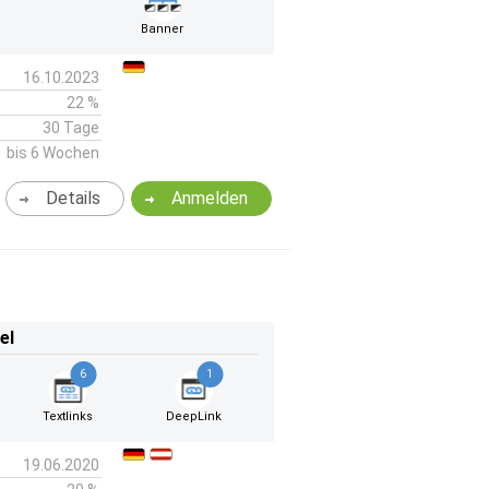
Banner
16.10.2023
22 %
30 Tage
bis 6 Wochen
Details
Anmelden
el
6
1
Textlinks
DeepLink
19.06.2020