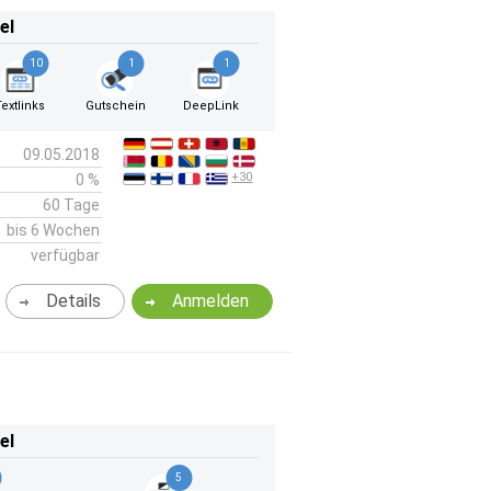
el
10
1
1
Textlinks
Gutschein
DeepLink
09.05.2018
+30
0 %
60 Tage
bis 6 Wochen
verfügbar
Details
Anmelden
el
5