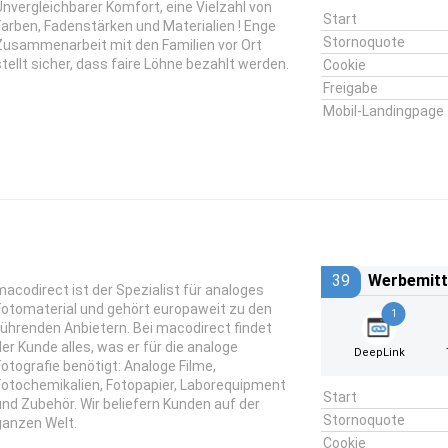
Unvergleichbarer Komfort, eine Vielzahl von
Start
Farben, Fadenstärken und Materialien ! Enge
Stornoquote
Zusammenarbeit mit den Familien vor Ort
stellt sicher, dass faire Löhne bezahlt werden.
Cookie
Freigabe
Mobil-Landingpage
39
Werbemitt
macodirect ist der Spezialist für analoges
Fotomaterial und gehört europaweit zu den
1
führenden Anbietern. Bei macodirect findet
der Kunde alles, was er für die analoge
DeepLink
Fotografie benötigt: Analoge Filme,
Fotochemikalien, Fotopapier, Laborequipment
Start
und Zubehör. Wir beliefern Kunden auf der
Stornoquote
ganzen Welt.
Cookie