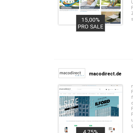
15,00%
PRO SALE
macodirect.de
4,75%