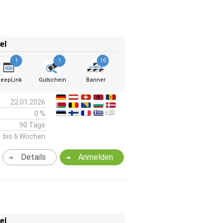
el
1
1
10
eepLink
Gutschein
Banner
22.01.2026
+30
0 %
90 Tage
bis 6 Wochen
Details
Anmelden
el