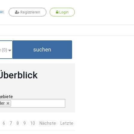
kt
Registrieren
Login
suchen
 (
0
)
Überblick
gebiete
der
6
7
8
9
10
Nächste
Letzte