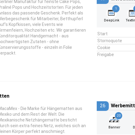
Berliner Manufaktur für feinste Cake Pops,
Praliné Pops und Hochzeitstorten. Für jeden
1
Anlass das passende Geschenk. Perfekt als
Werbegeschenk für Mitarbeiter, Betthupferl
DeepLink
Textli
auf's Kopfkissen, viele Events wie
Firmenfeiern, Hochzeiten etc. Wir garantieren
Start
Konditorqualität Handgemacht - aus
Stornoquote
hochwertigsten Zutaten - ohne
Konservierungsstoffe - einzeln in Folie
Cookie
verpackt.
Freigabe
tten
26
Werbemitt
MacaMex - Die Marke für Hängematten aus
Mexiko und dem Rest der Welt. Die
20
Mexikanische Netzhängematte besticht
durch sein extra feines Netz, welches sich an
Banner
D
deinen Körper perfekt anschmiegt.