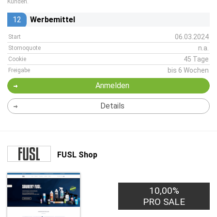
Kunden.
12
Werbemittel
06.03.2024
Start
n.a.
Stornoquote
45 Tage
Cookie
bis 6 Wochen
Freigabe
Anmelden
Details
FUSL Shop
10,00%
PRO SALE