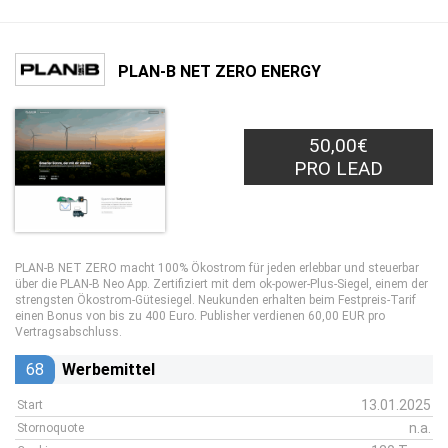
PLAN-B NET ZERO ENERGY
50,00€
PRO LEAD
PLAN-B NET ZERO macht 100% Ökostrom für jeden erlebbar und steuerbar
über die PLAN-B Neo App. Zertifiziert mit dem ok-power-Plus-Siegel, einem der
strengsten Ökostrom-Gütesiegel. Neukunden erhalten beim Festpreis-Tarif
einen Bonus von bis zu 400 Euro. Publisher verdienen 60,00 EUR pro
Vertragsabschluss.
68
Werbemittel
13.01.2025
Start
n.a.
Stornoquote