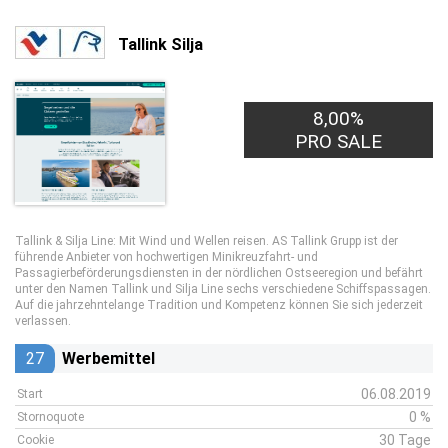
Tallink Silja
8,00%
PRO SALE
Tallink & Silja Line: Mit Wind und Wellen reisen. AS Tallink Grupp ist der
führende Anbieter von hochwertigen Minikreuzfahrt- und
Passagierbeförderungsdiensten in der nördlichen Ostseeregion und befährt
unter den Namen Tallink und Silja Line sechs verschiedene Schiffspassagen.
Auf die jahrzehntelange Tradition und Kompetenz können Sie sich jederzeit
verlassen.
27
Werbemittel
06.08.2019
Start
0 %
Stornoquote
30 Tage
Cookie