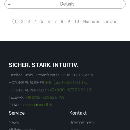
Details
1
2
3
4
5
6
7
8
9
10
Nächste
Letzte
SICHER. STARK. INTUITIV.
Firstlead GmbH, Rosenfelder St. 15-16, 10315 Berlin
+49 (0)30 - 609 83 61-0
HOTLINE PUBLISHER:
+49 (0)30 - 609 83 61-23
HOTLINE ADVERTISER:
TELEFAX:
+49 (0)30 - 609 83 61-99
service@adcell.de
E-MAIL:
Service
Kontakt
News
Unternehmen