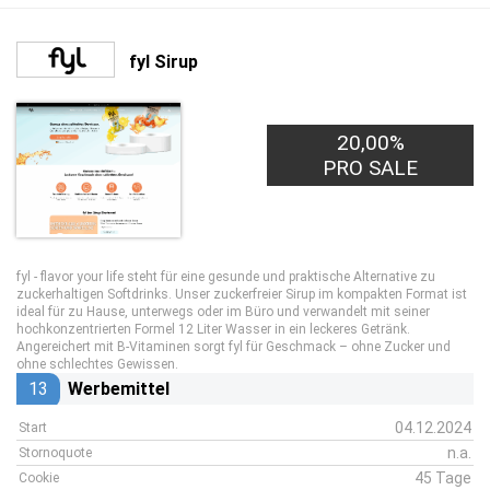
fyl Sirup
20,00%
PRO SALE
fyl - flavor your life steht für eine gesunde und praktische Alternative zu
zuckerhaltigen Softdrinks. Unser zuckerfreier Sirup im kompakten Format ist
ideal für zu Hause, unterwegs oder im Büro und verwandelt mit seiner
hochkonzentrierten Formel 12 Liter Wasser in ein leckeres Getränk.
Angereichert mit B-Vitaminen sorgt fyl für Geschmack – ohne Zucker und
ohne schlechtes Gewissen.
13
Werbemittel
04.12.2024
Start
n.a.
Stornoquote
45 Tage
Cookie