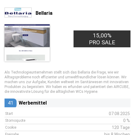
Bellaria
15,00%
PRO SALE
Als Technologieunternehmen stellt sich das Bellaria die Frage, wie wir
Alltagsprobleme noch effizienter und umweltfreundlicher lösen können. Wir
machen uns zur Aufgabe, Kunden weltweit im Sanitärwesen mit innovativen
Produkten zu begeistern. Wir haben es erfunden und patentiert den AIRCUBE,
die innovativste Lösung für die alltäglichen WCs Hygiene.
41
Werbemittel
07.08.2025
Start
0 %
Stornoquote
120 Tage
Cookie
bis 8 Wochen
Freigabe