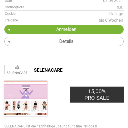
01.04.2021
Start
n.a.
Stornoquote
45 Tage
Cookie
bis 6 Wochen
Freigabe
Anmelden
Details
SELENACARE
15,00%
PRO SALE
SELENACARE ist die nachhaltige Lösung für deine Periode &