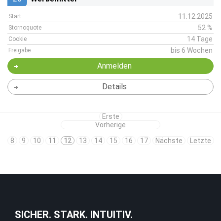
11.12.2025
Start
52 %
Stornoquote
14 Tage
Cookie
bis 6 Wochen
Freigabe
Anmelden
Details
Erste
Vorherige
8
9
10
11
12
13
14
15
16
17
Nächste
Letzte
SICHER. STARK. INTUITIV.