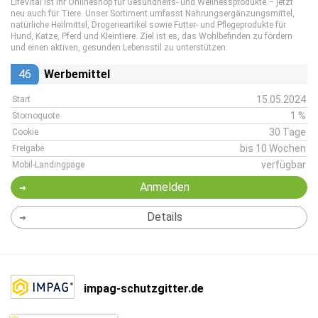
LifeVital ist Ihr Onlineshop für Gesundheits- und Wellnessprodukte – jetzt
neu auch für Tiere. Unser Sortiment umfasst Nahrungsergänzungsmittel,
natürliche Heilmittel, Drogerieartikel sowie Futter- und Pflegeprodukte für
Hund, Katze, Pferd und Kleintiere. Ziel ist es, das Wohlbefinden zu fördern
und einen aktiven, gesunden Lebensstil zu unterstützen.
46
Werbemittel
15.05.2024
Start
1 %
Stornoquote
30 Tage
Cookie
bis 10 Wochen
Freigabe
verfügbar
Mobil-Landingpage
Anmelden
Details
impag-schutzgitter.de