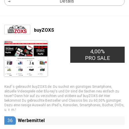
Details
buyZOXS
4,00%
PRO SALE
Kauf´s gebraucht buyZOXS.de: Du suchst ein günstiges Smartphone,
aktuelle Videospiele oder Blu-ray's und Dir sind die Sachen neu einfach zu
teuer? Dann hör auf zu verzichten und stöbere auf buyZOXS.de! Hier
bekommst Du gebrauchte Bestseller und Classics bis zu 60,00% günstiger.
Dazu eine riesige Auswahl an iPad's, Konsolen, Smartphones, Bücher, DVDs,
u. v. m.!
36
Werbemittel