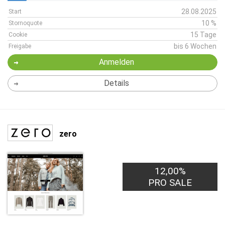
28.08.2025
Start
10 %
Stornoquote
15 Tage
Cookie
bis 6 Wochen
Freigabe
Anmelden
Details
zero
12,00%
PRO SALE