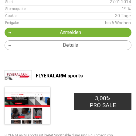
27.01.2014
Start
19 %
Stornoquote
30 Tage
Cookie
bis 6 Wochen
Freigabe
Anmelden
Details
FLYERALARM sports
3,00%
PRO SALE
FLYERALARM sports ist bietet Sportbekleidung und Equipment von