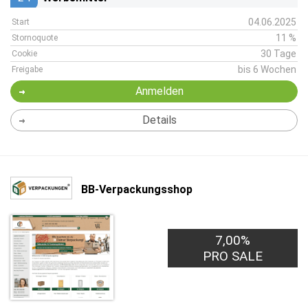
04.06.2025
Start
11 %
Stornoquote
30 Tage
Cookie
bis 6 Wochen
Freigabe
Anmelden
Details
BB-Verpackungsshop
7,00%
PRO SALE