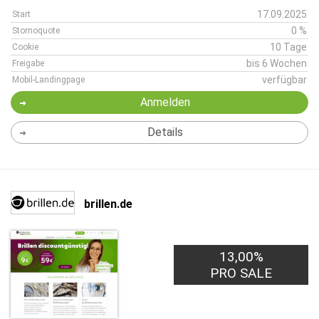
17.09.2025
Start
0 %
Stornoquote
10 Tage
Cookie
bis 6 Wochen
Freigabe
verfügbar
Mobil-Landingpage
Anmelden
Details
brillen.de
13,00%
3,00€
PRO LEAD
PRO SALE