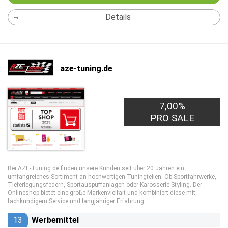
Details
aze-tuning.de
7,00%
PRO SALE
Bei AZE-Tuning.de finden unsere Kunden seit über 20 Jahren ein
umfangreiches Sortiment an hochwertigen Tuningteilen. Ob Sportfahrwerke,
Tieferlegungsfedern, Sportauspuffanlagen oder Karosserie-Styling. Der
Onlineshop bietet eine große Markenvielfalt und kombiniert diese mit
fachkundigem Service und langjähriger Erfahrung.
13
Werbemittel