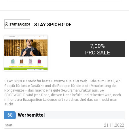
STAY SPICED! DE
7,00%
PRO SALE
STAY SPICED ! steht für beste Gewürze aus aller Welt. Liebe zum Detail, ein
Gespür für beste Gewürze und die Passion für die beste Verarbeitung der
Rohgewürze – das macht eine gute Gewürzmanufaktur aus. Bei
SPICEWORLD wird jede Dose, die von Hand befüllt und etikettiert wird, noch
mit unserer Extraportion Leidenschaft versehen. Und das schmeckt man
auch!
68
Werbemittel
21.11.2022
Start