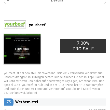
Details
yourbeef
7,00%
PRO SALE
yourbeef ist der coolste Fleischversand. Seit 2012 versenden wir direkt aus
unserer Metzgerei in Tübingen bestes süddeutsches Fleisch in Top-Qualität.
Wir konzentrieren uns dabei auf hochwertiges Dry Aged, American BBQ und
Special Cuts. yourbeef ist Kult und in der BBQ Szene, bei BBQ Wettkämpfen
und auch durch unsere Fans und Vertreter auf Youtube und Social Media
deutschlandweit bekannt
75
Werbemittel