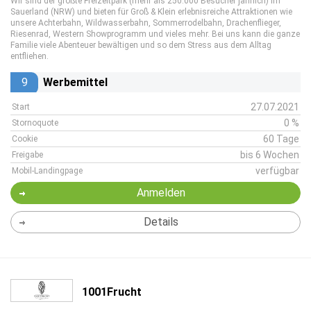
Wir sind der größte Freizeitpark (mehr als 250.000 Besucher jährlich) im
Sauerland (NRW) und bieten für Groß & Klein erlebnisreiche Attraktionen wie
unsere Achterbahn, Wildwasserbahn, Sommerrodelbahn, Drachenflieger,
Riesenrad, Western Showprogramm und vieles mehr. Bei uns kann die ganze
Familie viele Abenteuer bewältigen und so dem Stress aus dem Alltag
entfliehen.
9
Werbemittel
27.07.2021
Start
0 %
Stornoquote
60 Tage
Cookie
bis 6 Wochen
Freigabe
verfügbar
Mobil-Landingpage
Anmelden
Details
1001Frucht