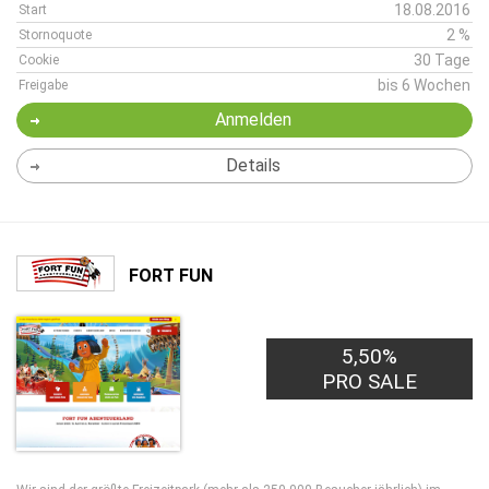
18.08.2016
Start
2 %
Stornoquote
30 Tage
Cookie
bis 6 Wochen
Freigabe
Anmelden
Details
FORT FUN
5,50%
PRO SALE