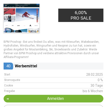
6,00%
PRO SALE
BPM Proshop - Bei uns findest Du alles, was mit Kitesurfen, Wakeboarden,
Hydrofoilen, Windsurfen, Wingsurfen und Neopren zu tun hat, sowie ein
großes Angebot für Moutainbiking, Ski, Snowboards und Zubehör. Werde
Partner von BPM Proshop und verdiene attraktive Provisionen durch unser
Affiliate-Programm!
40
Werbemittel
28.02.2025
Start
0 %
Stornoquote
30 Tage
Cookie
bis 6 Wochen
Freigabe
Anmelden