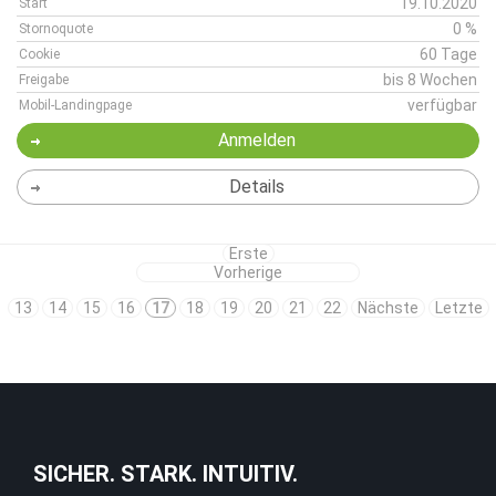
19.10.2020
Start
0 %
Stornoquote
60 Tage
Cookie
bis 8 Wochen
Freigabe
verfügbar
Mobil-Landingpage
Anmelden
Details
Erste
Vorherige
13
14
15
16
17
18
19
20
21
22
Nächste
Letzte
SICHER. STARK. INTUITIV.