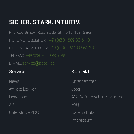
SICHER. STARK. INTUITIV.
Firstlead GmbH, Rosenfelder St. 15-16, 10315 Berlin
+49 (0)30 - 609 83 61-0
HOTLINE PUBLISHER:
+49 (0)30 - 609 83 61-23
HOTLINE ADVERTISER:
TELEFAX:
+49 (0)30 - 609 83 61-99
service@adcell.de
E-MAIL:
Service
Kontakt
News
Unternehmen
Affiliate-Lexikon
Jobs
Download
AGB & Datenschutzerklärung
API
FAQ
Unterstütze ADCELL
Datenschutz
Impressum