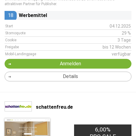
attraktiven Partner für Publisher.
18
Werbemittel
04.12.2025
Start
29 %
Stornoquote
3 Tage
Cookie
bis 12 Wochen
Freigabe
verfügbar
Mobil-Landingpage
Anmelden
Details
schattenfreu.de
6,00%