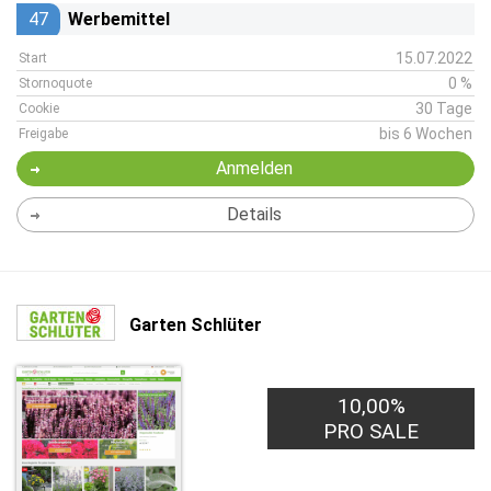
47
Werbemittel
15.07.2022
Start
0 %
Stornoquote
30 Tage
Cookie
bis 6 Wochen
Freigabe
Anmelden
Details
Garten Schlüter
10,00%
PRO SALE