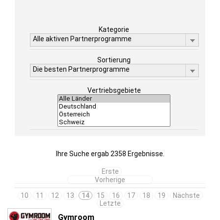
Kategorie
Alle aktiven Partnerprogramme
Sortierung
Die besten Partnerprogramme
Vertriebsgebiete
Ihre Suche ergab 2358 Ergebnisse.
Erste
Vorherige
10
11
12
13
14
15
16
17
18
19
Nächste
Letzte
Gymroom