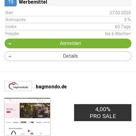
19
Werbemittel
27.02.2025
Start
3 %
Stornoquote
60 Tage
Cookie
bis 6 Wochen
Freigabe
Anmelden
Details
bagmondo.de
4,00%
PRO SALE