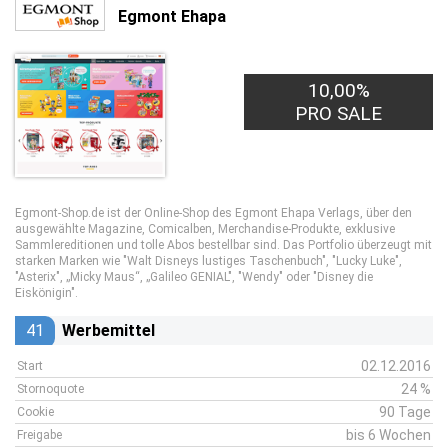
Egmont Ehapa
10,00%
PRO SALE
Egmont-Shop.de ist der Online-Shop des Egmont Ehapa Verlags, über den
ausgewählte Magazine, Comicalben, Merchandise-Produkte, exklusive
Sammlereditionen und tolle Abos bestellbar sind. Das Portfolio überzeugt mit
starken Marken wie "Walt Disneys lustiges Taschenbuch", "Lucky Luke",
"Asterix", „Micky Maus“, „Galileo GENIAL", "Wendy" oder "Disney die
Eiskönigin".
41
Werbemittel
02.12.2016
Start
24 %
Stornoquote
90 Tage
Cookie
bis 6 Wochen
Freigabe