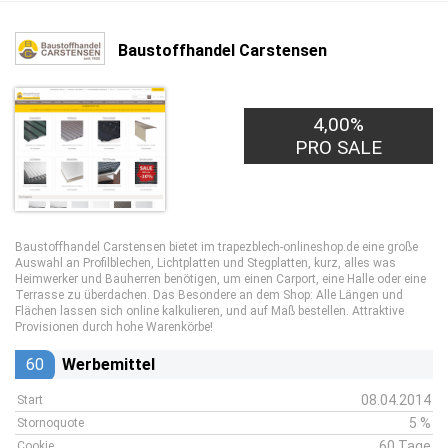
Baustoffhandel Carstensen
4,00%
PRO SALE
Baustoffhandel Carstensen bietet im trapezblech-onlineshop.de eine große
Auswahl an Profilblechen, Lichtplatten und Stegplatten, kurz, alles was
Heimwerker und Bauherren benötigen, um einen Carport, eine Halle oder eine
Terrasse zu überdachen. Das Besondere an dem Shop: Alle Längen und
Flächen lassen sich online kalkulieren, und auf Maß bestellen. Attraktive
Provisionen durch hohe Warenkörbe!
60
Werbemittel
08.04.2014
Start
5 %
Stornoquote
60 Tage
Cookie