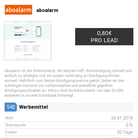
aboalarm
0,80€
PRO LEAD
aboalarm ist der Online-Dienst, der Nutzern hilft, ihre Kündigung schnell und
einfach zu erledigen und sie zudem rechtzeitig an Kündigungsfristen
erinnert. Mehrfach zum besten Kündigungsservice gekürt, bieten wir den
sofortigen Versand von vorformulierten und anwaltlich geprüften
Kündigungsschreiben an. Hierzu sind die Adressdaten von über 20.000
Anbietern in unserer Datenbank hinterlegt.
542
Werbemittel
26.01.2018
Start
0 %
Stornoquote
30 Tage
Cookie