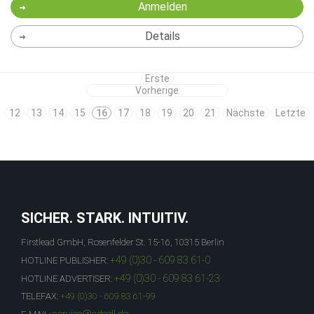
Anmelden
Details
Erste
Vorherige
12
13
14
15
16
17
18
19
20
21
Nächste
Letzte
SICHER. STARK. INTUITIV.
Firstlead GmbH, Rosenfelder St. 15-16, 10315 Berlin
+49 (0)30 - 609 83 61-0
HOTLINE PUBLISHER:
+49 (0)30 - 609 83 61-23
HOTLINE ADVERTISER:
TELEFAX:
+49 (0)30 - 609 83 61-99