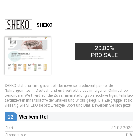
SHEKO
20,00%
PRO SALE
SHEKO steht für eine gesunde Lebensweise, produziert passende
Nahrungsmittel in Deutschland und vertreibt diese im eigenen Onlineshop.
Besonderer Wert wird auf die Zusammenstellung von hochwertigen, teils bio-
zertifizierten Inhaltsstoffe der Shakes und Shots gelegt. Die Zielgruppe ist so
vielfältig wie SHEKO selbst: Lifestyle, Sport und Diät. Bewerben Sie sich jetzt!
22
Werbemittel
31.07.2020
Start
0 %
Stornoquote