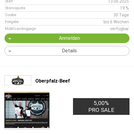
13.06.2025
Start
19 %
Stornoquote
30 Tage
Cookie
bis 6 Wochen
Freigabe
verfügbar
Mobil-Landingpage
Anmelden
Details
Oberpfalz-Beef
5,00%
PRO SALE