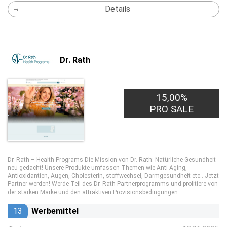
Details
Dr. Rath
15,00%
PRO SALE
Dr. Rath – Health Programs Die Mission von Dr. Rath: Natürliche Gesundheit
neu gedacht! Unsere Produkte umfassen Themen wie Anti-Aging,
Antioxidantien, Augen, Cholesterin, stoffwechsel, Darmgesundheit etc.. Jetzt
Partner werden! Werde Teil des Dr. Rath Partnerprogramms und profitiere von
der starken Marke und den attraktiven Provisionsbedingungen.
13
Werbemittel