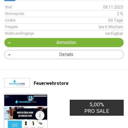
08.11.2023
Start
2 %
Stornoquote
60 Tage
Cookie
bis 6 Wochen
Freigabe
verfügbar
Mobil-Landingpage
Anmelden
Details
Feuerwehrstore
5,00%
PRO SALE