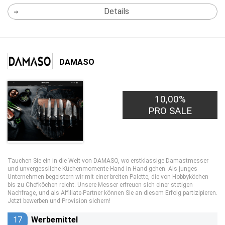
Details
DAMASO
10,00%
PRO SALE
Tauchen Sie ein in die Welt von DAMASO, wo erstklassige Damastmesser
und unvergessliche Küchenmomente Hand in Hand gehen. Als junges
Unternehmen begeistern wir mit einer breiten Palette, die von Hobbyköchen
bis zu Chefköchen reicht. Unsere Messer erfreuen sich einer stetigen
Nachfrage, und als Affiliate-Partner können Sie an diesem Erfolg partizipieren.
Jetzt bewerben und Provision sichern!
17
Werbemittel