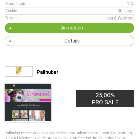
1 %
Stornoquote
30 Tage
Cookie
bis 6 Wochen
Freigabe
Anmelden
Details
Pallhuber
25,00%
PRO SALE
Pallhuber macht exklusive Weinerlebnisse unkompliziert – von der Beratung
bis zur Lieferung, von der Auswahl bis zum Genuss. Im Pallhuber Online