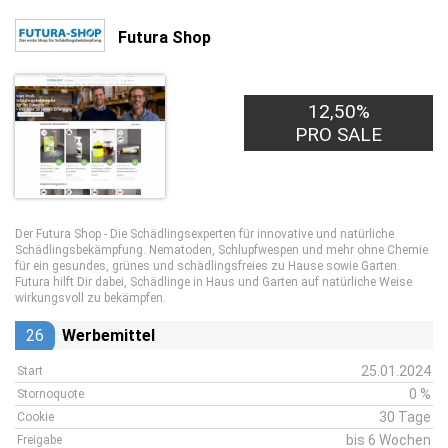
Futura Shop
12,50%
PRO SALE
Der Futura Shop - Die Schädlingsexperten für innovative und natürliche
Schädlingsbekämpfung. Nematoden, Schlupfwespen und mehr ohne Chemie
für ein gesundes, grünes und schädlingsfreies zu Hause sowie Garten.
Futura hilft Dir dabei, Schädlinge in Haus und Garten auf natürliche Weise
wirkungsvoll zu bekämpfen.
26
Werbemittel
25.01.2024
Start
0 %
Stornoquote
30 Tage
Cookie
bis 6 Wochen
Freigabe