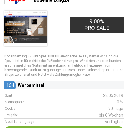
Bodenheizung24
9,00%
PRO SALE
Bodenheizung 24 - Ihr Spezialist für elektrische Heizsysteme! Wir sind die
Spezialisten für elektrische Fußbodenheizungen. Wir bieten unseren Kunden
ein umfängliches Sortiment an elektrischen Fußbodenheizungen von
hervorragender Qualität zu günstigen Preisen. Unser Online-Shop ist Trusted
Shops zertifiziert und bietet viele Zahlungsmöglichkeiten.
164
Werbemittel
22.05.2019
Start
0 %
Stornoquote
90 Tage
Cookie
bis 6 Wochen
Freigabe
verfügbar
Mobil-Landingpage