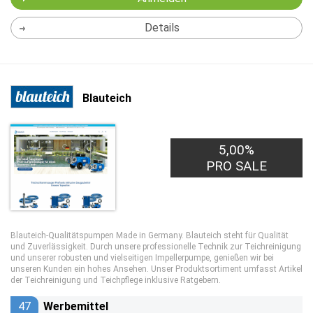
Details
Blauteich
5,00%
PRO SALE
Blauteich-Qualitätspumpen Made in Germany. Blauteich steht für Qualität
und Zuverlässigkeit. Durch unsere professionelle Technik zur Teichreinigung
und unserer robusten und vielseitigen Impellerpumpe, genießen wir bei
unseren Kunden ein hohes Ansehen. Unser Produktsortiment umfasst Artikel
der Teichreinigung und Teichpflege inklusive Ratgebern.
47
Werbemittel