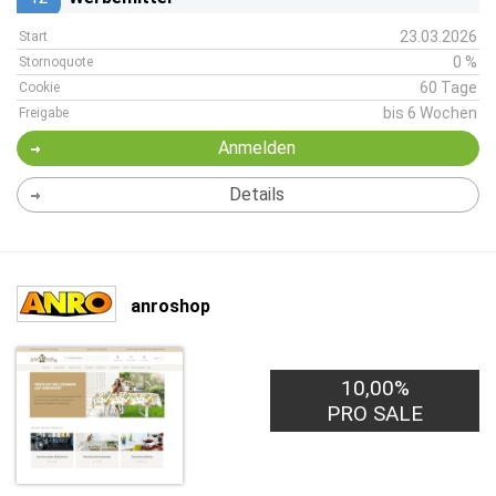
23.03.2026
Start
0 %
Stornoquote
60 Tage
Cookie
bis 6 Wochen
Freigabe
Anmelden
Details
anroshop
10,00%
PRO SALE