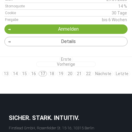
14 %
Stornoquote
30 Tage
Cookie
bis 6 Wochen
Freigabe
Anmelden
Details
Erste
Vorherige
13
14
15
16
17
18
19
20
21
22
Nächste
Letzte
SICHER. STARK. INTUITIV.
Firstlead GmbH, Rosenfelder St. 15-16, 10315 Berlin