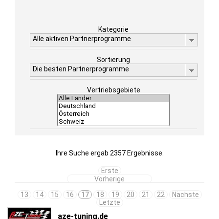
Kategorie
Alle aktiven Partnerprogramme
Sortierung
Die besten Partnerprogramme
Vertriebsgebiete
Ihre Suche ergab 2357 Ergebnisse.
Erste
Vorherige
13
14
15
16
17
18
19
20
21
22
Nächste
Letzte
aze-tuning.de