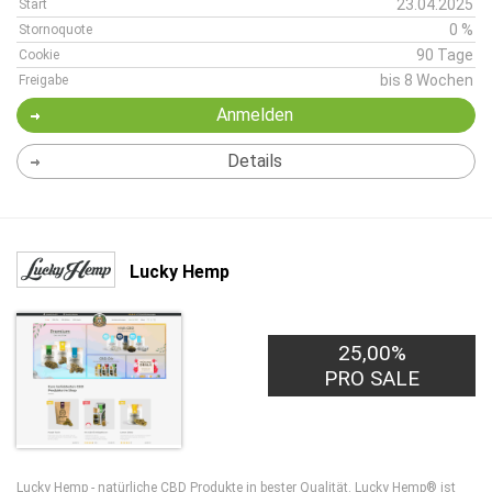
23.04.2025
Start
0 %
Stornoquote
90 Tage
Cookie
bis 8 Wochen
Freigabe
Anmelden
Details
Lucky Hemp
25,00%
PRO SALE
Lucky Hemp - natürliche CBD Produkte in bester Qualität. Lucky Hemp® ist