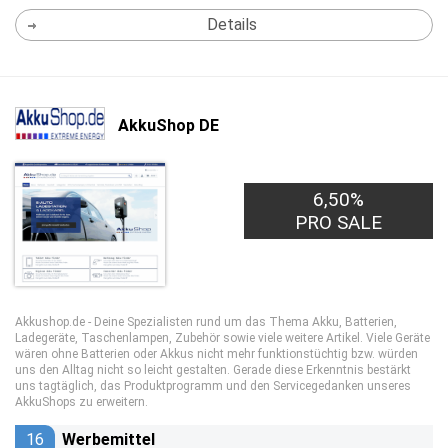
Details
AkkuShop DE
6,50%
PRO SALE
Akkushop.de - Deine Spezialisten rund um das Thema Akku, Batterien,
Ladegeräte, Taschenlampen, Zubehör sowie viele weitere Artikel. Viele Geräte
wären ohne Batterien oder Akkus nicht mehr funktionstüchtig bzw. würden
uns den Alltag nicht so leicht gestalten. Gerade diese Erkenntnis bestärkt
uns tagtäglich, das Produktprogramm und den Servicegedanken unseres
AkkuShops zu erweitern.
16
Werbemittel