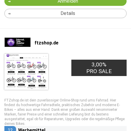
Anmelden
Details
ftzshop.de
3,00%
PRO SALE
FTZshop.de ist dein zuverlässiger Online-Shop rund ums Fahrrad. Hier
findest du hochwertige Fahrradteile, praktisches Zubehör und moderne E-
Bikes – alles aus einer Hand. Dank einer großen Auswahl renommierter
Marken, fairer Preise und einer schnellen Lieferung bist du bestens
ausgestattet, egal ob für Reparaturen, Upgrades oder die regelmäßige Pflege
deines Bikes.
12
Werbemittel