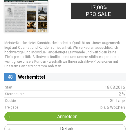
17,00%
PRO SALE
MeisterDrucke bietet Kunstdrucke höchster Qualität an. Unser Augenmerk
liegt auf Qualität und Kundenzufriedenheit. Wir verkaufen ausschließlich
hochwertige und individuell angefertigte Leinwände und verfolgen keine
Tiefstpreispolitik. Selbstverständlich sind uns unsere Affiliates genau so
wichtig wie unsere Kunden - weshalb wir Ihnen attraktive Provisionen mit
unserem Partnerprogramm anbieten.
48
Werbemittel
18.08.2016
Start
2 %
Stornoquote
30 Tage
Cookie
bis 6 Wochen
Freigabe
Anmelden
Details