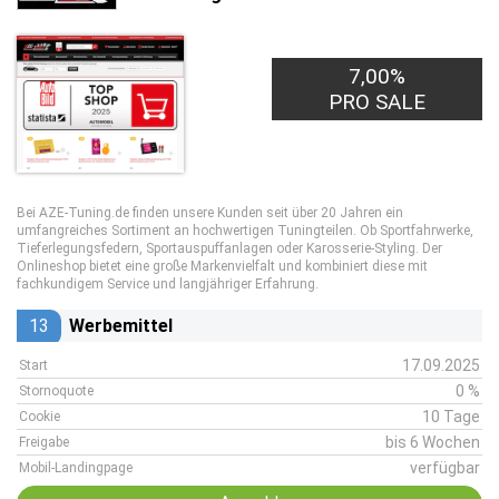
7,00%
PRO SALE
Bei AZE-Tuning.de finden unsere Kunden seit über 20 Jahren ein
umfangreiches Sortiment an hochwertigen Tuningteilen. Ob Sportfahrwerke,
Tieferlegungsfedern, Sportauspuffanlagen oder Karosserie-Styling. Der
Onlineshop bietet eine große Markenvielfalt und kombiniert diese mit
fachkundigem Service und langjähriger Erfahrung.
13
Werbemittel
17.09.2025
Start
0 %
Stornoquote
10 Tage
Cookie
bis 6 Wochen
Freigabe
verfügbar
Mobil-Landingpage