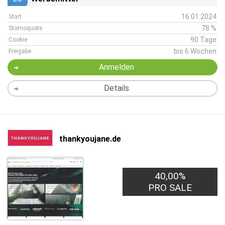
16.01.2024
Start
78 %
Stornoquote
90 Tage
Cookie
bis 6 Wochen
Freigabe
Anmelden
Details
thankyoujane.de
40,00%
PRO SALE