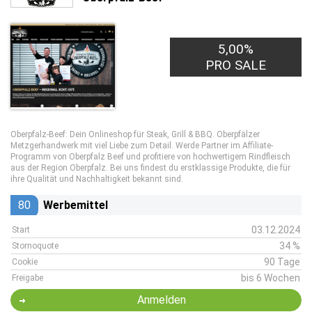
5,00%
PRO SALE
Oberpfalz-Beef: Dein Onlineshop für Steak, Grill & BBQ. Oberpfälzer
Metzgerhandwerk mit viel Liebe zum Detail. Werde Partner im Affiliate-
Programm von Oberpfalz Beef und profitiere von hochwertigem Rindfleisch
aus der Region Oberpfalz. Bei uns findest du erstklassige Produkte, die für
ihre Qualität und Nachhaltigkeit bekannt sind.
80
Werbemittel
03.12.2024
Start
34 %
Stornoquote
90 Tage
Cookie
bis 6 Wochen
Freigabe
Anmelden