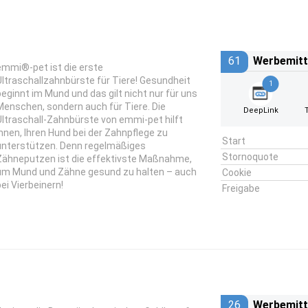
61
Werbemitt
emmi®-pet ist die erste
Ultraschallzahnbürste für Tiere! Gesundheit
1
beginnt im Mund und das gilt nicht nur für uns
Menschen, sondern auch für Tiere. Die
DeepLink
Ultraschall-Zahnbürste von emmi-pet hilft
Ihnen, Ihren Hund bei der Zahnpflege zu
Start
unterstützen. Denn regelmäßiges
Stornoquote
Zähneputzen ist die effektivste Maßnahme,
um Mund und Zähne gesund zu halten – auch
Cookie
bei Vierbeinern!
Freigabe
26
Werbemitt