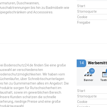
Armaturen, Duschwannen,
Start
Duschabtrennungen bis hin zu Badmöbeln wie
Stornoquote
Spiegelschränken und Accessoires.
Cookie
Freigabe
14
Werbemitt
Bei Bodenschutz24.de finden Sie eine große
Auswahl an verschiedensten
10
Bodenschutzmöglichkeiten. Wir haben vom
Küchenläufer, über Schreibtischunterlagen
Banner
Textl
bis hin zu Gummimatten alles im Angebot. Die
Produkte sorgen für Rutschsicherheit im
Start
Haushalt, sowie im gewerblichen Bereich.
Stornoquote
Unsere Kunden schätzen die schnelle
Lieferung, niedrige Preise und eine große
Cookie
Produktauswahl.