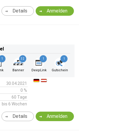
Details
Anmelden
el
1
32
1
1
ink
Banner
DeepLink
Gutschein
30.04.2021
0 %
60 Tage
bis 6 Wochen
Details
Anmelden