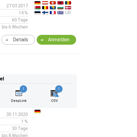
27.03.2017
+30
14 %
60 Tage
bis 6 Wochen
Details
Anmelden
el
1
1
DeepLink
CSV
30.11.2020
1 %
30 Tage
bis 8 Wochen