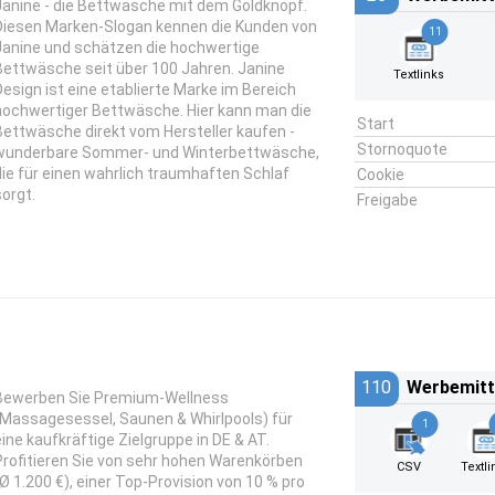
Janine - die Bettwäsche mit dem Goldknopf.
Diesen Marken-Slogan kennen die Kunden von
11
Janine und schätzen die hochwertige
Bettwäsche seit über 100 Jahren. Janine
Textlinks
Design ist eine etablierte Marke im Bereich
hochwertiger Bettwäsche. Hier kann man die
Start
Bettwäsche direkt vom Hersteller kaufen -
Stornoquote
wunderbare Sommer- und Winterbettwäsche,
die für einen wahrlich traumhaften Schlaf
Cookie
sorgt.
Freigabe
110
Werbemitt
Bewerben Sie Premium-Wellness
(Massagesessel, Saunen & Whirlpools) für
1
eine kaufkräftige Zielgruppe in DE & AT.
Profitieren Sie von sehr hohen Warenkörben
CSV
Textli
(Ø 1.200 €), einer Top-Provision von 10 % pro