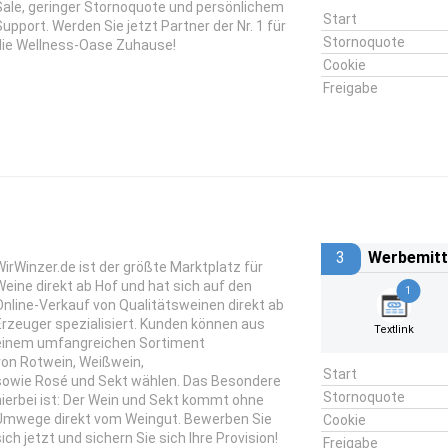
Sale, geringer Stornoquote und persönlichem
Start
Support. Werden Sie jetzt Partner der Nr. 1 für
Stornoquote
die Wellness-Oase Zuhause!
Cookie
Freigabe
3
Werbemitt
WirWinzer.de ist der größte Marktplatz für
Weine direkt ab Hof und hat sich auf den
1
Online-Verkauf von Qualitätsweinen direkt ab
Erzeuger spezialisiert. Kunden können aus
Textlink
einem umfangreichen Sortiment
von Rotwein, Weißwein,
Start
sowie Rosé und Sekt wählen. Das Besondere
Stornoquote
hierbei ist: Der Wein und Sekt kommt ohne
Umwege direkt vom Weingut. Bewerben Sie
Cookie
sich jetzt und sichern Sie sich Ihre Provision!
Freigabe