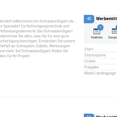
40
Werbemitt
Herzlich willkommen bei SchraubenGigant.de -
Ihr Spezialist für Befestigungstechnik und
3
Verbindungselemente. Bei SchraubenGigant
bekommen Sie alles, was Sie für eine gute
Textlinks
DeepL
Befestigung benötigen. Entdecken Sie unsere
Vielfalt an Schrauben, Dübeln, Werkzeugen
Start
und mehr. Bei SchraubenGigant finden Sie
Stornoquote
lles für Ihr Projekt.
Cookie
Freigabe
Mobil-Landingpage