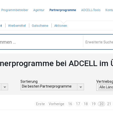
Programmbetreiber
Agentur
Partnerprogramme
ADCELL-Tools
Konta
ht
Werbemittel
Gutscheine
Aktionen
Erweiterte Suche
tnerprogramme bei ADCELL im 
Sortierung
Vertriebs
Die besten Partnerprogramme
Alle Län
Erste
Vorherige
16
17
18
19
20
21