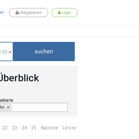
kt
Registrieren
Login
suchen
 (
0
)
Überblick
gebiete
der
22
23
24
25
Nächste
Letzte