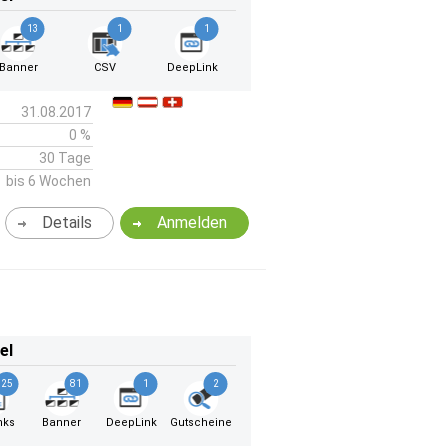
13
1
1
Banner
CSV
DeepLink
31.08.2017
0 %
30 Tage
bis 6 Wochen
Details
Anmelden
el
25
81
1
2
nks
Banner
DeepLink
Gutscheine