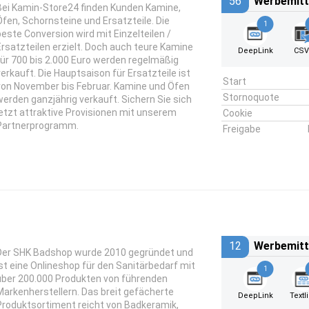
56
Werbemitt
Bei Kamin-Store24 finden Kunden Kamine,
Öfen, Schornsteine und Ersatzteile. Die
1
beste Conversion wird mit Einzelteilen /
Ersatzteilen erzielt. Doch auch teure Kamine
DeepLink
CSV
für 700 bis 2.000 Euro werden regelmäßig
verkauft. Die Hauptsaison für Ersatzteile ist
Start
von November bis Februar. Kamine und Öfen
Stornoquote
werden ganzjährig verkauft. Sichern Sie sich
jetzt attraktive Provisionen mit unserem
Cookie
Partnerprogramm.
Freigabe
12
Werbemitt
Der SHK Badshop wurde 2010 gegründet und
ist eine Onlineshop für den Sanitärbedarf mit
1
über 200.000 Produkten von führenden
Markenherstellern. Das breit gefächerte
DeepLink
Textl
Produktsortiment reicht von Badkeramik,