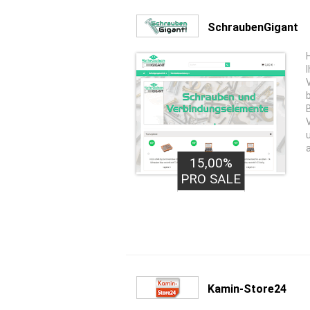
SchraubenGigant
a
15,00%
PRO SALE
Kamin-Store24