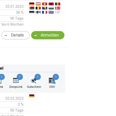
25.01.2023
+30
38 %
90 Tage
bis 6 Wochen
Details
Anmelden
el
1
1
1
1
ink
DeepLink
Gutschein
CSV
02.02.2023
2 %
90 Tage