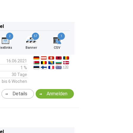
el
2
57
1
Textlinks
Banner
CSV
16.06.2021
+30
1 %
30 Tage
bis 6 Wochen
Details
Anmelden
el