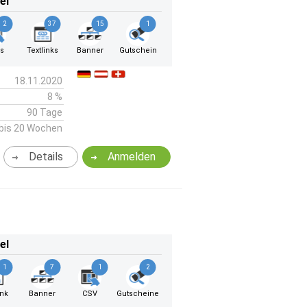
el
2
37
15
1
s
Textlinks
Banner
Gutschein
18.11.2020
8 %
90 Tage
bis 20 Wochen
Details
Anmelden
el
1
7
1
2
ink
Banner
CSV
Gutscheine