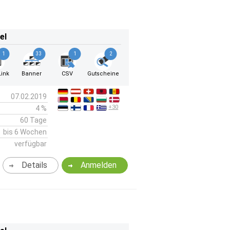
el
1
33
1
2
ink
Banner
CSV
Gutscheine
07.02.2019
+30
4 %
60 Tage
bis 6 Wochen
verfügbar
Details
Anmelden