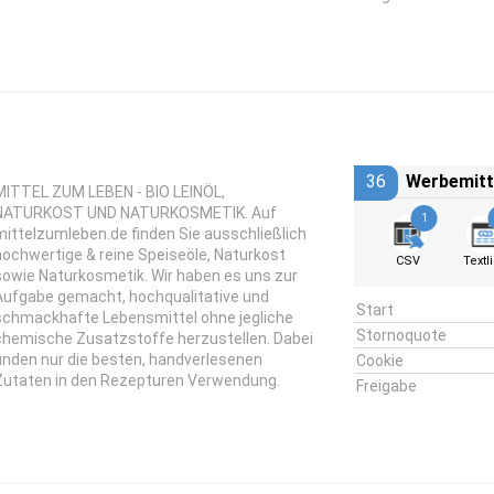
36
Werbemitt
MITTEL ZUM LEBEN - BIO LEINÖL,
NATURKOST UND NATURKOSMETIK. Auf
1
mittelzumleben.de finden Sie ausschließlich
hochwertige & reine Speiseöle, Naturkost
CSV
Textl
sowie Naturkosmetik. Wir haben es uns zur
Aufgabe gemacht, hochqualitative und
Start
schmackhafte Lebensmittel ohne jegliche
Stornoquote
chemische Zusatzstoffe herzustellen. Dabei
finden nur die besten, handverlesenen
Cookie
Zutaten in den Rezepturen Verwendung.
Freigabe