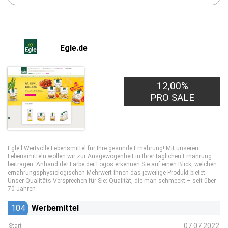
Egle.de
12,00%
PRO SALE
Egle l Wertvolle Lebensmittel für Ihre gesunde Ernährung! Mit unseren
Lebensmitteln wollen wir zur Ausgewogenheit in Ihrer täglichen Ernährung
beitragen. Anhand der Farbe der Logos erkennen Sie auf einen Blick, welchen
ernährungsphysiologischen Mehrwert Ihnen das jeweilige Produkt bietet.
Unser Qualitäts-Versprechen für Sie: Qualität, die man schmeckt – seit über
70 Jahren
104
Werbemittel
07.07.2022
Start