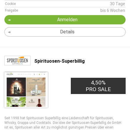
30 Tage
Cookie
bis 6 Wochen
Freigabe
Anmelden
Details
Spirituosen-Superbillig
4,50%
PRO SALE
Seit 1998 hat Spirituosen Superbillig eine Leidenschaft für Spirituosen,
Whisky, Grappa und Cocktails. Die Idee der Spirituosen-Superbillig.de GmbH
ist es, Spirituosen aller Art zu möglichst günstigen Preisen über einen