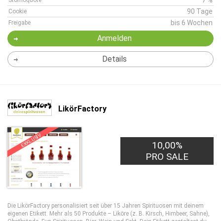
7 %
Stornoquote
90 Tage
Cookie
bis 6 Wochen
Freigabe
Anmelden
Details
LikörFactory
EXKLUSIV
10,00%
PRO SALE
Die LikörFactory personalisiert seit über 15 Jahren Spirituosen mit deinem
eigenen Etikett. Mehr als 50 Produkte – Liköre (z. B. Kirsch, Himbeer, Sahne),