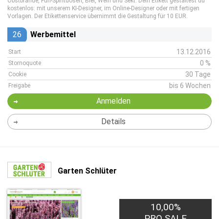
Obstbrände, Fun-Spirituosen, Bier, Wein und Sekt. Dein Etikett gestaltest du
kostenlos: mit unserem KI-Designer, im Online-Designer oder mit fertigen
Vorlagen. Der Etikettenservice übernimmt die Gestaltung für 10 EUR.
26
Werbemittel
13.12.2016
Start
0 %
Stornoquote
30 Tage
Cookie
bis 6 Wochen
Freigabe
Anmelden
Details
Garten Schlüter
10,00%
PRO SALE