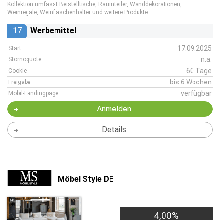
Kollektion umfasst Beistelltische, Raumteiler, Wanddekorationen,
Weinregale, Weinflaschenhalter und weitere Produkte.
17
Werbemittel
17.09.2025
Start
n.a.
Stornoquote
60 Tage
Cookie
bis 6 Wochen
Freigabe
verfügbar
Mobil-Landingpage
Anmelden
Details
Möbel Style DE
4,00%