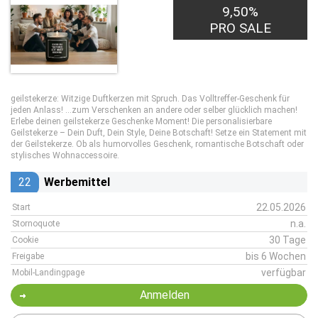
9,50%
PRO SALE
geilstekerze: Witzige Duftkerzen mit Spruch. Das Volltreffer-Geschenk für
jeden Anlass! …zum Verschenken an andere oder selber glücklich machen!
Erlebe deinen geilstekerze Geschenke Moment! Die personalisierbare
Geilstekerze – Dein Duft, Dein Style, Deine Botschaft! Setze ein Statement mit
der Geilstekerze. Ob als humorvolles Geschenk, romantische Botschaft oder
stylisches Wohnaccessoire.
22
Werbemittel
22.05.2026
Start
n.a.
Stornoquote
30 Tage
Cookie
bis 6 Wochen
Freigabe
verfügbar
Mobil-Landingpage
Anmelden