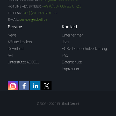
+49 (0)30 - 609 83 61-23
HOTLINE ADVERTISER:
TELEFAX:
+49 (0)30 - 609 83 61-99
service@adcell.de
E-MAIL:
Service
Kontakt
News
Unternehmen
Affiliate-Lexikon
Jobs
Download
AGB & Datenschutzerklärung
API
FAQ
Unterstütze ADCELL
Datenschutz
Impressum
©2003 - 2026 Firstlead GmbH