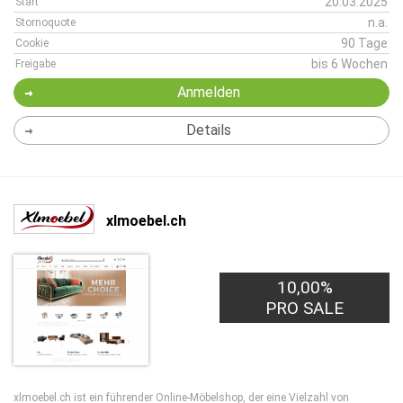
20.03.2025
Start
n.a.
Stornoquote
90 Tage
Cookie
bis 6 Wochen
Freigabe
Anmelden
Details
xlmoebel.ch
10,00%
PRO SALE
xlmoebel.ch ist ein führender Online-Möbelshop, der eine Vielzahl von