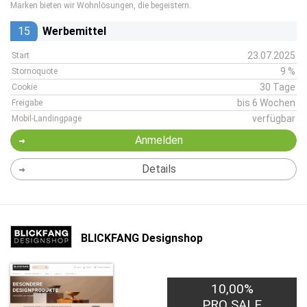
Marken bieten wir Wohnlösungen, die begeistern.
15
Werbemittel
23.07.2025
Start
9 %
Stornoquote
30 Tage
Cookie
bis 6 Wochen
Freigabe
verfügbar
Mobil-Landingpage
Anmelden
Details
BLICKFANG Designshop
10,00%
PRO SALE