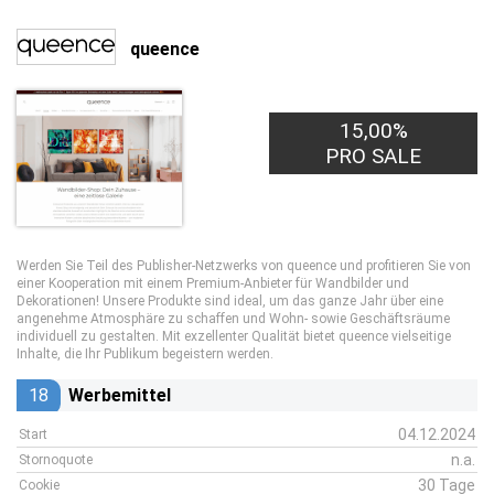
queence
15,00%
PRO SALE
Werden Sie Teil des Publisher-Netzwerks von queence und profitieren Sie von
einer Kooperation mit einem Premium-Anbieter für Wandbilder und
Dekorationen! Unsere Produkte sind ideal, um das ganze Jahr über eine
angenehme Atmosphäre zu schaffen und Wohn- sowie Geschäftsräume
individuell zu gestalten. Mit exzellenter Qualität bietet queence vielseitige
Inhalte, die Ihr Publikum begeistern werden.
18
Werbemittel
04.12.2024
Start
n.a.
Stornoquote
30 Tage
Cookie