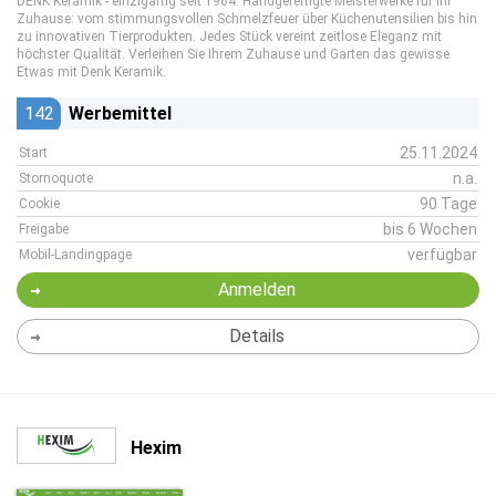
DENK Keramik - einzigartig seit 1964. Handgefertigte Meisterwerke für Ihr
Zuhause: vom stimmungsvollen Schmelzfeuer über Küchenutensilien bis hin
zu innovativen Tierprodukten. Jedes Stück vereint zeitlose Eleganz mit
höchster Qualität. Verleihen Sie Ihrem Zuhause und Garten das gewisse
Etwas mit Denk Keramik.
142
Werbemittel
25.11.2024
Start
n.a.
Stornoquote
90 Tage
Cookie
bis 6 Wochen
Freigabe
verfügbar
Mobil-Landingpage
Anmelden
Details
Hexim