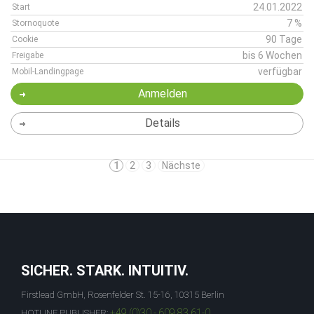
24.01.2022
Start
7 %
Stornoquote
90 Tage
Cookie
bis 6 Wochen
Freigabe
verfügbar
Mobil-Landingpage
Anmelden
Details
1
2
3
Nächste
SICHER. STARK. INTUITIV.
Firstlead GmbH, Rosenfelder St. 15-16, 10315 Berlin
+49 (0)30 - 609 83 61-0
HOTLINE PUBLISHER: