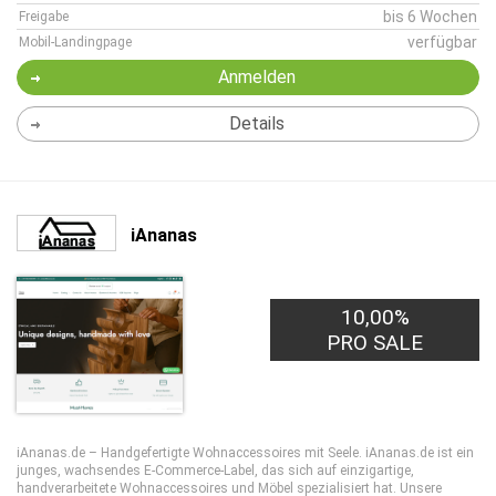
bis 6 Wochen
Freigabe
verfügbar
Mobil-Landingpage
Anmelden
Details
iAnanas
10,00%
PRO SALE
iAnanas.de – Handgefertigte Wohnaccessoires mit Seele. iAnanas.de ist ein
junges, wachsendes E-Commerce-Label, das sich auf einzigartige,
handverarbeitete Wohnaccessoires und Möbel spezialisiert hat. Unsere