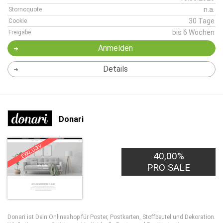
n.a.
Stornoquote
30 Tage
Cookie
bis 6 Wochen
Freigabe
Anmelden
Details
Donari
EXKLUSIV
40,00%
PRO SALE
Donari ist Dein Onlineshop für Poster, Postkarten, Stoffbeutel und Dekoration.