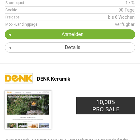
17 %
Stornoquote
90 Tage
Cookie
bis 6 Wochen
Freigabe
verfügbar
Mobil-Landingpage
Anmelden
Details
DENK Keramik
10,00%
PRO SALE