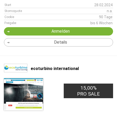
28.02.2024
Start
n.a.
Stornoquote
90 Tage
Cookie
bis 6 Wochen
Freigabe
Anmelden
Details
ecoturbino international
15,00%
PRO SALE