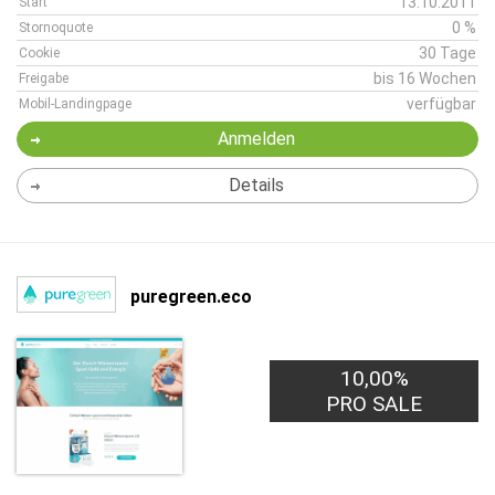
13.10.2011
Start
0 %
Stornoquote
30 Tage
Cookie
bis 16 Wochen
Freigabe
verfügbar
Mobil-Landingpage
Anmelden
Details
puregreen.eco
10,00%
PRO SALE