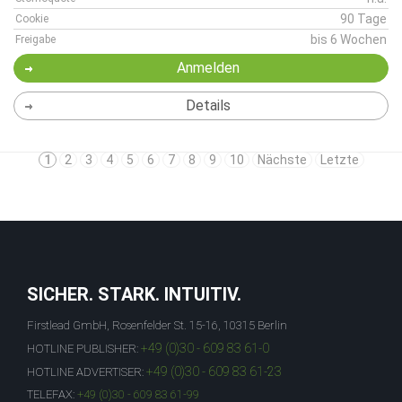
90 Tage
Cookie
bis 6 Wochen
Freigabe
Anmelden
Details
1
2
3
4
5
6
7
8
9
10
Nächste
Letzte
SICHER. STARK. INTUITIV.
Firstlead GmbH, Rosenfelder St. 15-16, 10315 Berlin
+49 (0)30 - 609 83 61-0
HOTLINE PUBLISHER:
+49 (0)30 - 609 83 61-23
HOTLINE ADVERTISER:
TELEFAX:
+49 (0)30 - 609 83 61-99