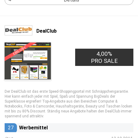
DealClub
EXKLUSIV
4,00%
PRO SALE
Der DealClub ist das erste Speed-Shoppingportal mit Schnäppchengarantie.
Hier kann einfach jeder mit Spiel, Spaß und Spannung BigDeals der
Superklasse ergreifen! Top-Angebote aus den Bereichen Computer &
Notebooks, Foto & Camcorder, Haushaltsgeräte, Beauty und Taschen locken
mit bis zu 80% Discount. Ständig neue Angebote halten den DealClub immer
spannend und attraktiv.
27
Werbemittel