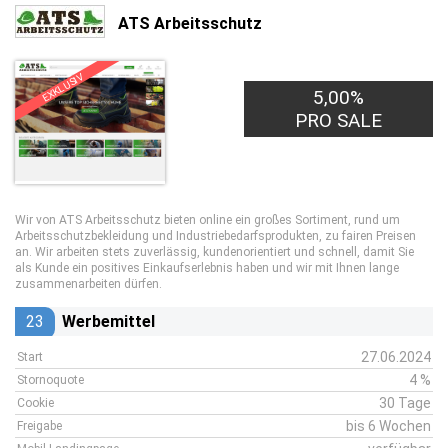
ATS Arbeitsschutz
EXKLUSIV
5,00%
PRO SALE
Wir von ATS Arbeitsschutz bieten online ein großes Sortiment, rund um
Arbeitsschutzbekleidung und Industriebedarfsprodukten, zu fairen Preisen
an. Wir arbeiten stets zuverlässig, kundenorientiert und schnell, damit Sie
als Kunde ein positives Einkaufserlebnis haben und wir mit Ihnen lange
zusammenarbeiten dürfen.
23
Werbemittel
27.06.2024
Start
4 %
Stornoquote
30 Tage
Cookie
bis 6 Wochen
Freigabe