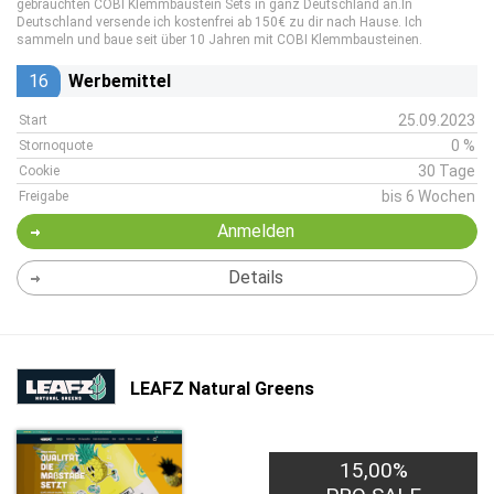
gebrauchten COBI Klemmbaustein Sets in ganz Deutschland an.In
Deutschland versende ich kostenfrei ab 150€ zu dir nach Hause. Ich
sammeln und baue seit über 10 Jahren mit COBI Klemmbausteinen.
16
Werbemittel
25.09.2023
Start
0 %
Stornoquote
30 Tage
Cookie
bis 6 Wochen
Freigabe
Anmelden
Details
LEAFZ Natural Greens
15,00%