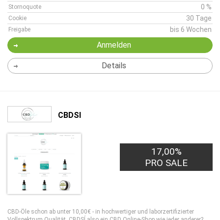
0 %
Stornoquote
30 Tage
Cookie
bis 6 Wochen
Freigabe
Anmelden
Details
CBDSI
17,00%
PRO SALE
CBD-Öle schon ab unter 10,00€ - in hochwertiger und laborzertifizierter
Vollspektrum Qualität. CBDSÍ also ein CBD Online-Shop wie jeder anderer?