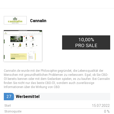
Cannalin
10,00%
PRO SALE
Cannalin.de wurde mit der Philosophie gegründet, die Lebensqualität der
Menschen mit gesundheitlichen Problemen zu verbessern. Egal, ob Sie CBD-
Öl bereits kennen oder mit dem Gedanken spielen, es zu kaufen: Bei Cannalin
finden Sie nicht nur das beste CBD-Öl, sondern auch zuverlässige
Informationen über die Wirkung von CBD.
27
Werbemittel
15.07.2022
Start
0 %
Stornoquote