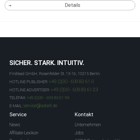
Details
SICHER. STARK. INTUITIV.
Firstlead GmbH, Rosenfelder St. 15-16, 10315 Berlin
+49 (0)30 - 609 83 61-0
HOTLINE PUBLISHER:
+49 (0)30 - 609 83 61-23
HOTLINE ADVERTISER:
TELEFAX:
+49 (0)30 - 609 83 61-99
service@adcell.de
E-MAIL:
Service
Kontakt
News
Unternehmen
Affiliate-Lexikon
Jobs