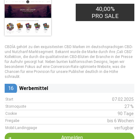
40,00%
PRO SALE
CBDÍA gehört zu den exquisitesten CBD Marken im deutschsprachigen CBD-
und Nutzhanf-Marktsegment. Bekannt wurde die Marke durch ihre ‚Cali CBD‘
Kollektion, die durch die qualitativsten CBD-Blüten der Branche in der Presse
für Aufruhr gesorgt hat. Neben bunten kalifornischen Designs, legen wir
besonderen Fokus auf eine Conversion-Rate optimierte Website, was die
Chancen für eine Provision für unsere Publisher deutlich in die Höhe
schraubt.
16
Werbemittel
07.02.2025
Start
27 %
Stornoquote
90 Tage
Cookie
bis 6 Wochen
Freigabe
verfügbar
Mobil-Landingpage
Anmelden