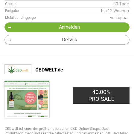
30 Tage
Cookie
bis 12 Wochen
Freigabe
verfügbar
Mobil-Landingpage
Anmelden
Details
CBDWELT.de
40,00%
PRO SALE
CBDwelt ist einer der größten deutschen CBD Online-Shops. Das
Produktsortiment umfasst die beliebtesten und bekanntesten CBD Hersteller