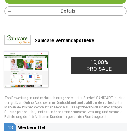
Details
Sanicare Versandapotheke
10,00%
PRO SALE
Top-Bewertungen und mehrfach ausgezeichneter Service! SANICARE ist eine
der größten Online-Apotheken in Deutschland und zählt zu den beliebtesten
Marken deutscher Verbraucher. Mehr als 300 Apotheken-Mitarbeiter sorgen
für eine persönliche, umfassende pharmazeutische Beratung und schnelle
Belieferung der 1,6 Millionen Kunden im gesamten Bundesgebiet.
18
Werbemittel