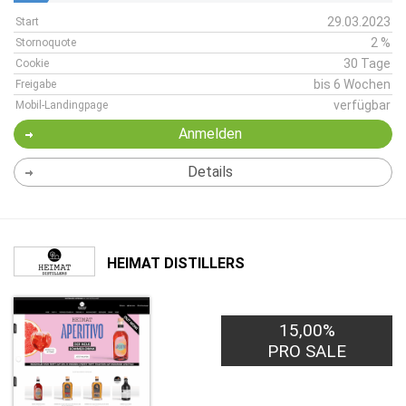
29.03.2023
Start
2 %
Stornoquote
30 Tage
Cookie
bis 6 Wochen
Freigabe
verfügbar
Mobil-Landingpage
Anmelden
Details
HEIMAT DISTILLERS
15,00%
PRO SALE