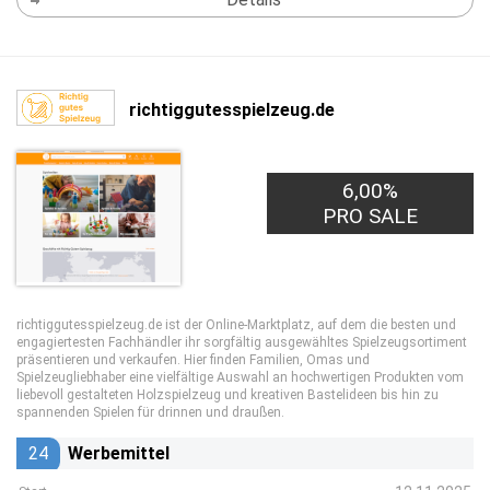
richtiggutesspielzeug.de
6,00%
PRO SALE
richtiggutesspielzeug.de ist der Online-Marktplatz, auf dem die besten und
engagiertesten Fachhändler ihr sorgfältig ausgewähltes Spielzeugsortiment
präsentieren und verkaufen. Hier finden Familien, Omas und
Spielzeugliebhaber eine vielfältige Auswahl an hochwertigen Produkten vom
liebevoll gestalteten Holzspielzeug und kreativen Bastelideen bis hin zu
spannenden Spielen für drinnen und draußen.
24
Werbemittel