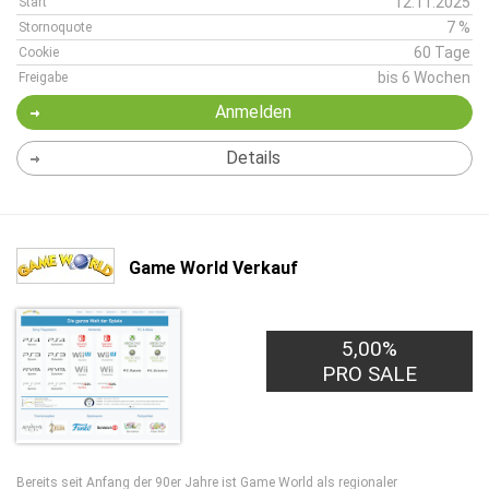
12.11.2025
Start
7 %
Stornoquote
60 Tage
Cookie
bis 6 Wochen
Freigabe
Anmelden
Details
Game World Verkauf
5,00%
PRO SALE
Bereits seit Anfang der 90er Jahre ist Game World als regionaler