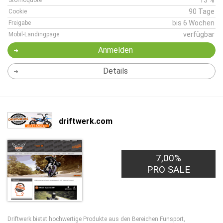
13 %
Stornoquote
90 Tage
Cookie
bis 6 Wochen
Freigabe
verfügbar
Mobil-Landingpage
Anmelden
Details
driftwerk.com
7,00%
PRO SALE
Driftwerk bietet hochwertige Produkte aus den Bereichen Funsport,