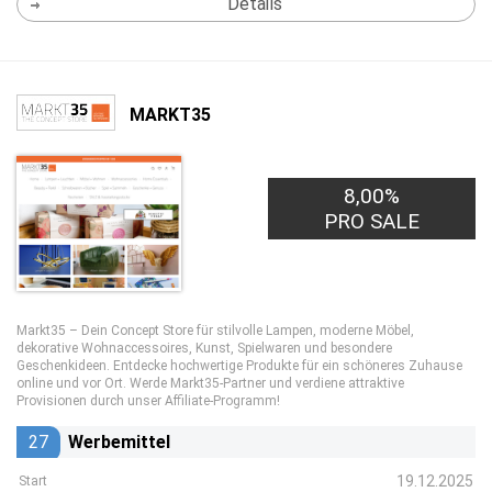
Details
MARKT35
8,00%
PRO SALE
Markt35 – Dein Concept Store für stilvolle Lampen, moderne Möbel,
dekorative Wohnaccessoires, Kunst, Spielwaren und besondere
Geschenkideen. Entdecke hochwertige Produkte für ein schöneres Zuhause
online und vor Ort. Werde Markt35-Partner und verdiene attraktive
Provisionen durch unser Affiliate-Programm!
27
Werbemittel
19.12.2025
Start