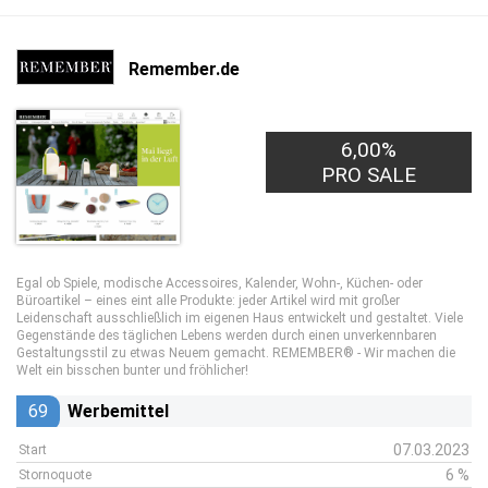
Remember.de
6,00%
PRO SALE
Egal ob Spiele, modische Accessoires, Kalender, Wohn-, Küchen- oder
Büroartikel – eines eint alle Produkte: jeder Artikel wird mit großer
Leidenschaft ausschließlich im eigenen Haus entwickelt und gestaltet. Viele
Gegenstände des täglichen Lebens werden durch einen unverkennbaren
Gestaltungsstil zu etwas Neuem gemacht. REMEMBER® - Wir machen die
Welt ein bisschen bunter und fröhlicher!
69
Werbemittel
07.03.2023
Start
6 %
Stornoquote