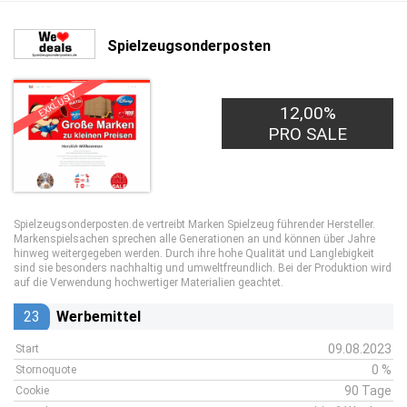
Spielzeugsonderposten
EXKLUSIV
12,00%
PRO SALE
Spielzeugsonderposten.de vertreibt Marken Spielzeug führender Hersteller.
Markenspielsachen sprechen alle Generationen an und können über Jahre
hinweg weitergegeben werden. Durch ihre hohe Qualität und Langlebigkeit
sind sie besonders nachhaltig und umweltfreundlich. Bei der Produktion wird
auf die Verwendung hochwertiger Materialien geachtet.
23
Werbemittel
09.08.2023
Start
0 %
Stornoquote
90 Tage
Cookie