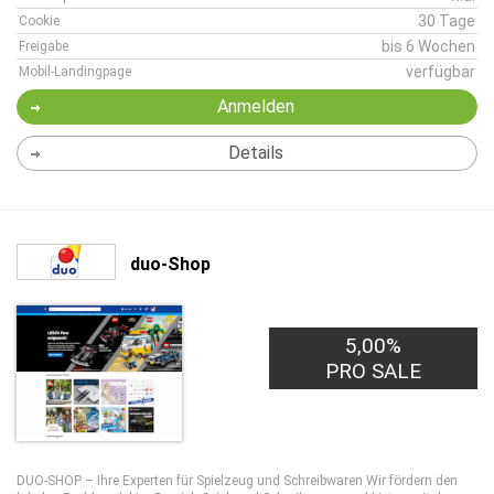
30 Tage
Cookie
bis 6 Wochen
Freigabe
verfügbar
Mobil-Landingpage
Anmelden
Details
duo-Shop
5,00%
PRO SALE
DUO-SHOP – Ihre Experten für Spielzeug und Schreibwaren Wir fördern den