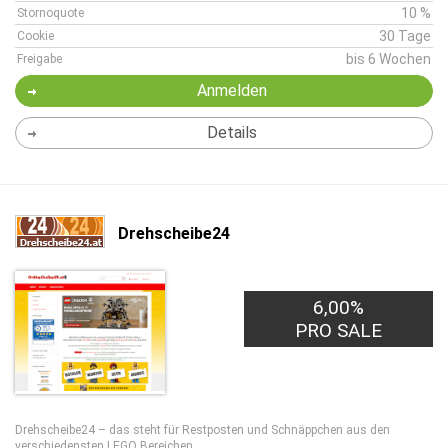
10 %
Stornoquote
30 Tage
Cookie
bis 6 Wochen
Freigabe
Anmelden
Details
Drehscheibe24
6,00%
PRO SALE
Drehscheibe24 – das steht für Restposten und Schnäppchen aus den
verschiedensten LEGO Bereichen.