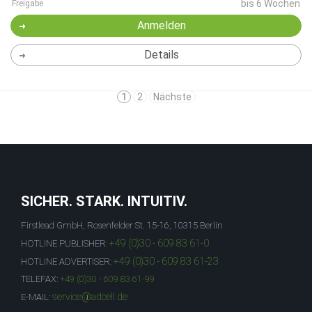
bis 6 Wochen
Freigabe
Anmelden
Details
1
2
Nächste
SICHER. STARK. INTUITIV.
Firstlead GmbH, Rosenfelder St. 15-16, 10315 Berlin
+49 (0)30 - 609 83 61-0
HOTLINE PUBLISHER:
+49 (0)30 - 609 83 61-23
HOTLINE ADVERTISER:
TELEFAX:
+49 (0)30 - 609 83 61-99
service@adcell.de
E-MAIL: