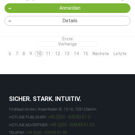
Anmelden
Details
Erste
Vorherige
6
7
8
9
10
11
12
13
14
15
Nächste
Letzte
SICHER. STARK. INTUITIV.
Firstlead GmbH, Rosenfelder St. 15-16, 10315 Berlin
+49 (0)30 - 609 83 61-0
HOTLINE PUBLISHER:
+49 (0)30 - 609 83 61-23
HOTLINE ADVERTISER:
TELEFAX:
+49 (0)30 - 609 83 61-99