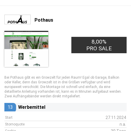
Pothaus
8,00%
PRO SALE
Bei Pothaus gibt es ein Growzelt für jeden Raum! Egal ob Garage, Balkon
oder Keller, denn das Growzelt ist in drei Größen verfügbar und wird
europaweit verschickt. Die Montage ist schnell und einfach, da eine
detaillierte Anleitung vorhanden ist, kann es in Minuten aufgebaut werden.
Zwei Aufhängebänder werden direkt mitgeliefert.
13
Werbemittel
27.11.2024
Start
n.a.
Stornoquote