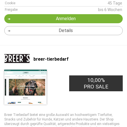
45 Tage
Cookie
bis 6 Wochen
Freigabe
Anmelden
Details
breer-tierbedarf
10,00%
PRO SALE
Breer Tierbedarf bietet eine große Auswahl an hochwertigem Tierfutter,
Snacks und Zubehör für Hunde, Katzen und andere Haustiere. Der Shop
überzeugt durch geprüfte Qualität, artgerechte Produkte und ein vielseitiges