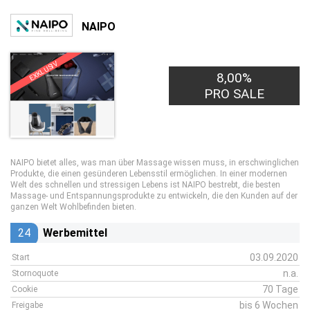
NAIPO
EXKLUSIV
8,00%
PRO SALE
NAIPO bietet alles, was man über Massage wissen muss, in erschwinglichen
Produkte, die einen gesünderen Lebensstil ermöglichen. In einer modernen
Welt des schnellen und stressigen Lebens ist NAIPO bestrebt, die besten
Massage- und Entspannungsprodukte zu entwickeln, die den Kunden auf der
ganzen Welt Wohlbefinden bieten.
24
Werbemittel
03.09.2020
Start
n.a.
Stornoquote
70 Tage
Cookie
bis 6 Wochen
Freigabe