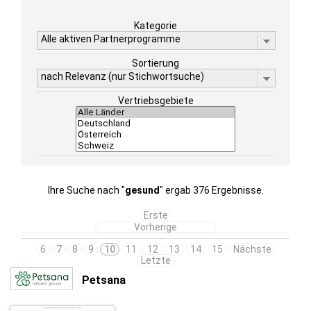
Kategorie
Alle aktiven Partnerprogramme
Sortierung
nach Relevanz (nur Stichwortsuche)
Vertriebsgebiete
Ihre Suche nach "
gesund
" ergab 376 Ergebnisse.
Erste
Vorherige
6
7
8
9
10
11
12
13
14
15
Nächste
Letzte
Petsana