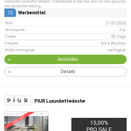
Sortiment namhafter Marken. Tierliebhaber finden hier alles für eine gesunde
und glückliche Haltung.
12
Werbemittel
21.05.2026
Start
n.a.
Stornoquote
30 Tage
Cookie
bis 6 Wochen
Freigabe
verfügbar
Mobil-Landingpage
Anmelden
Details
PIUR Luxusbettwäsche
EXKLUSIV
15,00%
PRO SALE