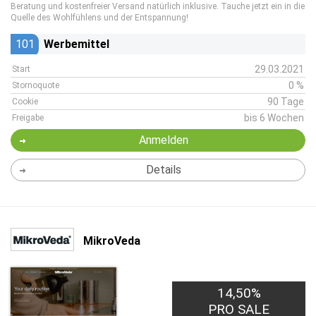
Beratung und kostenfreier Versand natürlich inklusive. Tauche jetzt ein in die
Quelle des Wohlfühlens und der Entspannung!
101
Werbemittel
29.03.2021
Start
0 %
Stornoquote
90 Tage
Cookie
bis 6 Wochen
Freigabe
Anmelden
Details
MikroVeda
14,50%
PRO SALE