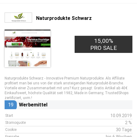
Naturprodukte Schwarz
15,00%
PRO SALE
Naturprodukte Schwarz - Innovative Premium Naturprodukte. Als Affiliate
profitiert man bei uns von der stark ansteigenden Naturprodukt-Branche.
Vorteile einer Zusammenarbeit mit uns? Kurz gesagt: Gratis Artikel ab 40€
Einkaufswert, höchste Qualität seit 1982, Made in Germany, TrustedShops
zertifiziert, uvm.!
19
Werbemittel
10.09.2019
Start
2 %
Stornoquote
30 Tage
Cookie
bis 6 Wochen
Freigabe