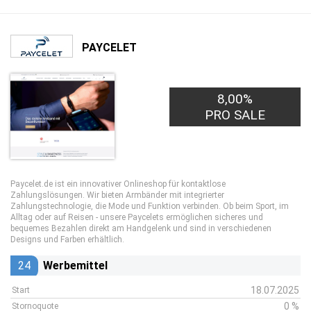
PAYCELET
8,00%
PRO SALE
Paycelet.de ist ein innovativer Onlineshop für kontaktlose
Zahlungslösungen. Wir bieten Armbänder mit integrierter
Zahlungstechnologie, die Mode und Funktion verbinden. Ob beim Sport, im
Alltag oder auf Reisen - unsere Paycelets ermöglichen sicheres und
bequemes Bezahlen direkt am Handgelenk und sind in verschiedenen
Designs und Farben erhältlich.
24
Werbemittel
18.07.2025
Start
0 %
Stornoquote