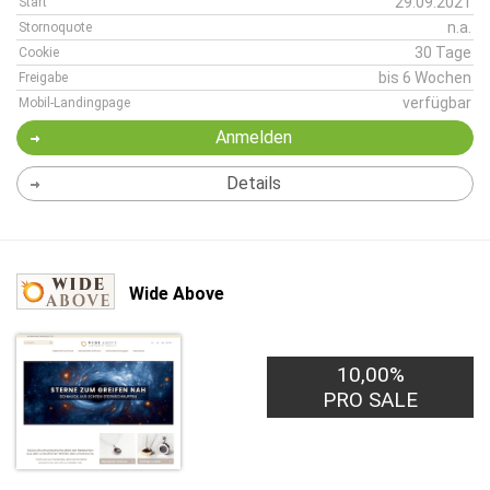
29.09.2021
Start
n.a.
Stornoquote
30 Tage
Cookie
bis 6 Wochen
Freigabe
verfügbar
Mobil-Landingpage
Anmelden
Details
Wide Above
10,00%
PRO SALE