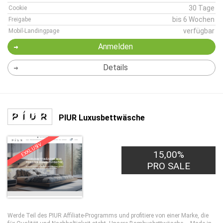
30 Tage
Cookie
bis 6 Wochen
Freigabe
verfügbar
Mobil-Landingpage
Anmelden
Details
PIUR Luxusbettwäsche
EXKLUSIV
15,00%
PRO SALE
Werde Teil des PIUR Affiliate-Programms und profitiere von einer Marke, die