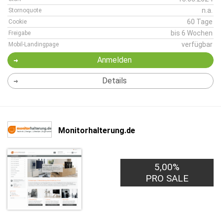
n.a.
Stornoquote
60 Tage
Cookie
bis 6 Wochen
Freigabe
verfügbar
Mobil-Landingpage
Anmelden
Details
Monitorhalterung.de
5,00%
PRO SALE