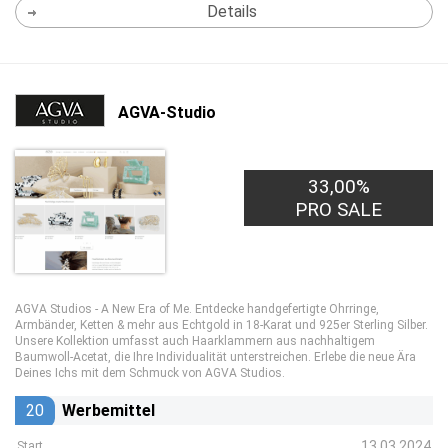
Details
AGVA-Studio
33,00%
PRO SALE
AGVA Studios - A New Era of Me. Entdecke handgefertigte Ohrringe,
Armbänder, Ketten & mehr aus Echtgold in 18-Karat und 925er Sterling Silber.
Unsere Kollektion umfasst auch Haarklammern aus nachhaltigem
Baumwoll-Acetat, die Ihre Individualität unterstreichen. Erlebe die neue Ära
Deines Ichs mit dem Schmuck von AGVA Studios.
20
Werbemittel
13.03.2024
Start