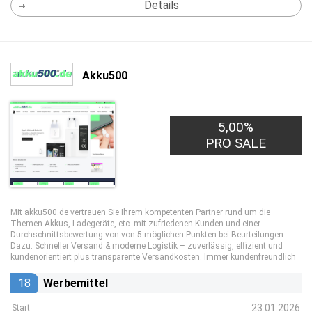
Details
Akku500
5,00%
PRO SALE
Mit akku500.de vertrauen Sie Ihrem kompetenten Partner rund um die
Themen Akkus, Ladegeräte, etc. mit zufriedenen Kunden und einer
Durchschnittsbewertung von von 5 möglichen Punkten bei Beurteilungen.
Dazu: Schneller Versand & moderne Logistik – zuverlässig, effizient und
kundenorientiert plus transparente Versandkosten. Immer kundenfreundlich
18
Werbemittel
23.01.2026
Start