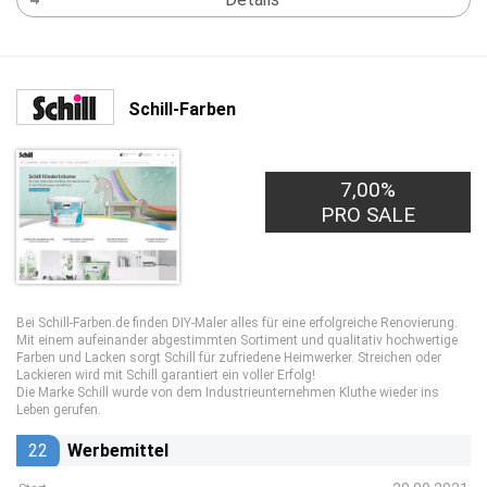
Schill-Farben
7,00%
PRO SALE
Bei Schill-Farben.de finden DIY-Maler alles für eine erfolgreiche Renovierung.
Mit einem aufeinander abgestimmten Sortiment und qualitativ hochwertige
Farben und Lacken sorgt Schill für zufriedene Heimwerker. Streichen oder
Lackieren wird mit Schill garantiert ein voller Erfolg!
Die Marke Schill wurde von dem Industrieunternehmen Kluthe wieder ins
Leben gerufen.
22
Werbemittel