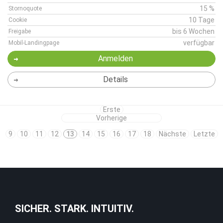
15 %
Stornoquote
10 Tage
Cookie
bis 6 Wochen
Freigabe
verfügbar
Mobil-Landingpage
Anmelden
Details
Erste
Vorherige
9
10
11
12
13
14
15
16
17
18
Nächste
Letzte
SICHER. STARK. INTUITIV.