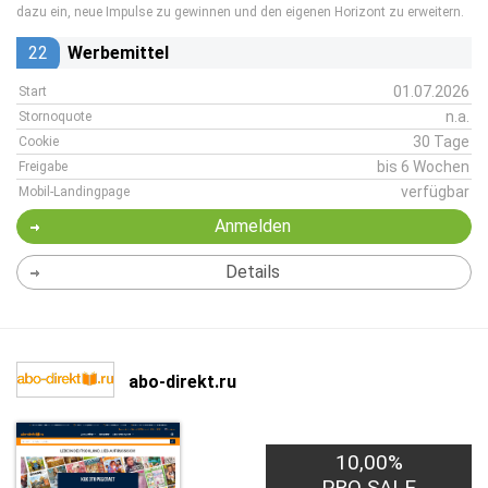
dazu ein, neue Impulse zu gewinnen und den eigenen Horizont zu erweitern.
22
Werbemittel
01.07.2026
Start
n.a.
Stornoquote
30 Tage
Cookie
bis 6 Wochen
Freigabe
verfügbar
Mobil-Landingpage
Anmelden
Details
abo-direkt.ru
10,00%
PRO SALE