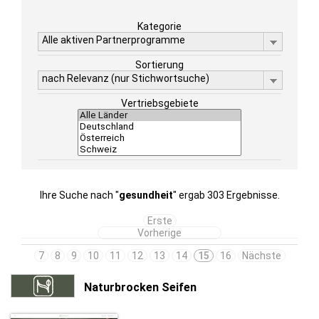
Kategorie
Alle aktiven Partnerprogramme
Sortierung
nach Relevanz (nur Stichwortsuche)
Vertriebsgebiete
Ihre Suche nach "
gesundheit
" ergab 303 Ergebnisse.
Erste
Vorherige
7
8
9
10
11
12
13
14
15
16
Nächste
Naturbrocken Seifen