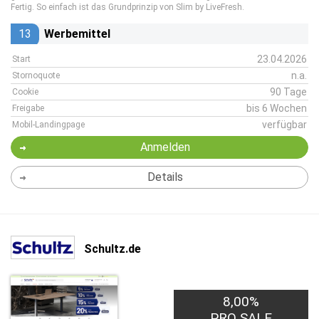
Fertig. So einfach ist das Grundprinzip von Slim by LiveFresh.
13
Werbemittel
23.04.2026
Start
n.a.
Stornoquote
90 Tage
Cookie
bis 6 Wochen
Freigabe
verfügbar
Mobil-Landingpage
Anmelden
Details
Schultz.de
8,00%
PRO SALE