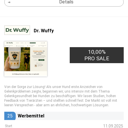
Details
Dr. Wuffy
10,00%
PRO SALE
Von der Sorge zur Lösung! Als unser Hund erste Anzeichen von
Gelenkproblemen zeigte, begannen wir, uns intensiv mit dem Thema
Gelenkgesundheit bei Hunden zu beschäftigen. Wir lasen Studien, holten
Feedback von Tierärzten – und stellten schnell fest: Der Markt ist voll mit
leeren Versprechen - aber arm an ehrlichen, hochwertigen Lösungen.
25
Werbemittel
11.09.2025
Start