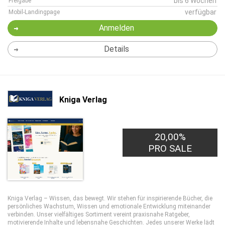
bis 6 Wochen
Freigabe
verfügbar
Mobil-Landingpage
Anmelden
Details
Kniga Verlag
20,00%
PRO SALE
Kniga Verlag – Wissen, das bewegt. Wir stehen für inspirierende Bücher, die
persönliches Wachstum, Wissen und emotionale Entwicklung miteinander
verbinden. Unser vielfältiges Sortiment vereint praxisnahe Ratgeber,
motivierende Inhalte und lebensnahe Geschichten. Jedes unserer Werke lädt