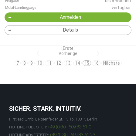
bis 6 Wochen
Freigabe
verfügbar
Mobil-Landingpage
Anmelden
Details
Erste
Vorherige
7
8
9
10
11
12
13
14
15
16
Nächste
SICHER. STARK. INTUITIV.
Firstlead GmbH, Rosenfelder St. 15-16, 10315 Berlin
+49 (0)30 - 609 83 61-0
HOTLINE PUBLISHER:
+49 (0)30 - 609 83 61-23
HOTLINE ADVERTISER: