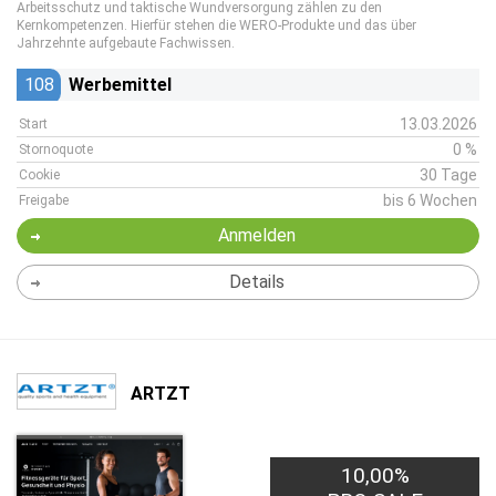
Arbeitsschutz und taktische Wundversorgung zählen zu den
Kernkompetenzen. Hierfür stehen die WERO-Produkte und das über
Jahrzehnte aufgebaute Fachwissen.
108
Werbemittel
13.03.2026
Start
0 %
Stornoquote
30 Tage
Cookie
bis 6 Wochen
Freigabe
Anmelden
Details
ARTZT
10,00%