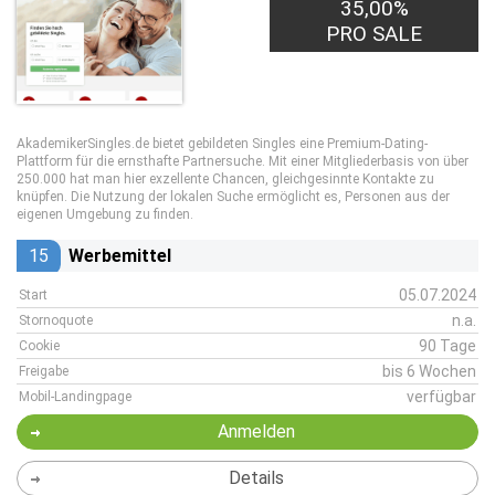
35,00%
0,50€
PRO LEAD
PRO SALE
AkademikerSingles.de bietet gebildeten Singles eine Premium-Dating-
Plattform für die ernsthafte Partnersuche. Mit einer Mitgliederbasis von über
250.000 hat man hier exzellente Chancen, gleichgesinnte Kontakte zu
knüpfen. Die Nutzung der lokalen Suche ermöglicht es, Personen aus der
eigenen Umgebung zu finden.
15
Werbemittel
05.07.2024
Start
n.a.
Stornoquote
90 Tage
Cookie
bis 6 Wochen
Freigabe
verfügbar
Mobil-Landingpage
Anmelden
Details