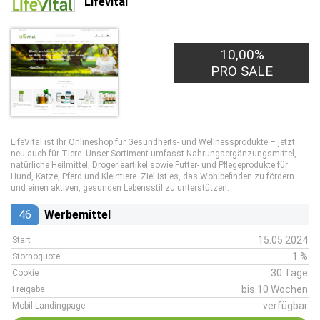
Lifevital
10,00%
PRO SALE
LifeVital ist Ihr Onlineshop für Gesundheits- und Wellnessprodukte – jetzt
neu auch für Tiere. Unser Sortiment umfasst Nahrungsergänzungsmittel,
natürliche Heilmittel, Drogerieartikel sowie Futter- und Pflegeprodukte für
Hund, Katze, Pferd und Kleintiere. Ziel ist es, das Wohlbefinden zu fördern
und einen aktiven, gesunden Lebensstil zu unterstützen.
46
Werbemittel
15.05.2024
Start
1 %
Stornoquote
30 Tage
Cookie
bis 10 Wochen
Freigabe
verfügbar
Mobil-Landingpage