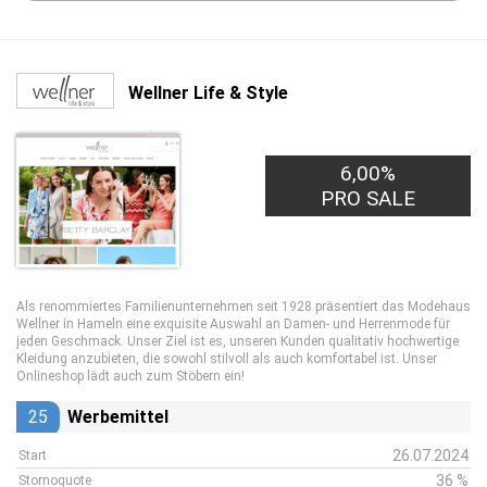
Wellner Life & Style
6,00%
PRO SALE
Als renommiertes Familienunternehmen seit 1928 präsentiert das Modehaus
Wellner in Hameln eine exquisite Auswahl an Damen- und Herrenmode für
jeden Geschmack. Unser Ziel ist es, unseren Kunden qualitativ hochwertige
Kleidung anzubieten, die sowohl stilvoll als auch komfortabel ist. Unser
Onlineshop lädt auch zum Stöbern ein!
25
Werbemittel
26.07.2024
Start
36 %
Stornoquote