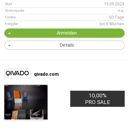
19.09.2024
Start
n.a.
Stornoquote
60 Tage
Cookie
bis 6 Wochen
Freigabe
Anmelden
Details
qivado.com
10,00%
PRO SALE