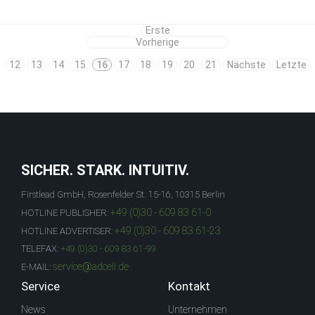
Erste
Vorherige
12
13
14
15
16
17
18
19
20
21
Nächste
Letzte
SICHER. STARK. INTUITIV.
Firstlead GmbH, Rosenfelder St. 15-16, 10315 Berlin
+49 (0)30 - 609 83 61-0
HOTLINE PUBLISHER:
+49 (0)30 - 609 83 61-23
HOTLINE ADVERTISER:
TELEFAX:
+49 (0)30 - 609 83 61-99
service@adcell.de
E-MAIL:
Service
Kontakt
News
Unternehmen