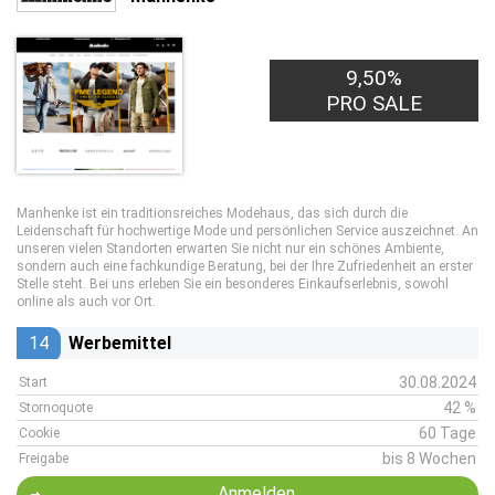
9,50%
PRO SALE
Manhenke ist ein traditionsreiches Modehaus, das sich durch die
Leidenschaft für hochwertige Mode und persönlichen Service auszeichnet. An
unseren vielen Standorten erwarten Sie nicht nur ein schönes Ambiente,
sondern auch eine fachkundige Beratung, bei der Ihre Zufriedenheit an erster
Stelle steht. Bei uns erleben Sie ein besonderes Einkaufserlebnis, sowohl
online als auch vor Ort.
14
Werbemittel
30.08.2024
Start
42 %
Stornoquote
60 Tage
Cookie
bis 8 Wochen
Freigabe
Anmelden