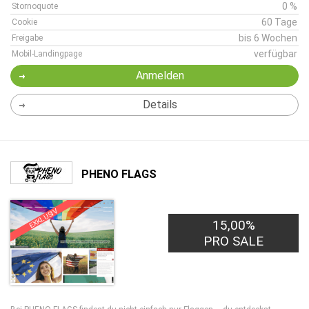
0 %
Stornoquote
60 Tage
Cookie
bis 6 Wochen
Freigabe
verfügbar
Mobil-Landingpage
Anmelden
Details
PHENO FLAGS
EXKLUSIV
15,00%
PRO SALE