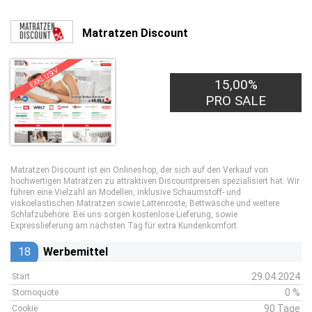
Matratzen Discount
EXKLUSIV
15,00%
PRO SALE
Matratzen Discount ist ein Onlineshop, der sich auf den Verkauf von
hochwertigen Matratzen zu attraktiven Discountpreisen spezialisiert hat. Wir
führen eine Vielzahl an Modellen, inklusive Schaumstoff- und
viskoelastischen Matratzen sowie Lattenroste, Bettwäsche und weitere
Schlafzubehöre. Bei uns sorgen kostenlose Lieferung, sowie
Expresslieferung am nächsten Tag für extra Kundenkomfort.
18
Werbemittel
29.04.2024
Start
0 %
Stornoquote
90 Tage
Cookie