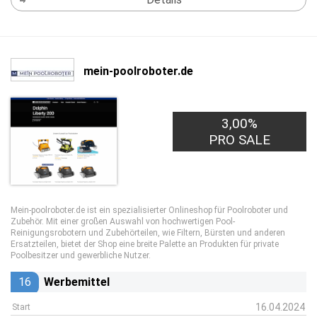
mein-poolroboter.de
3,00%
PRO SALE
Mein-poolroboter.de ist ein spezialisierter Onlineshop für Poolroboter und
Zubehör. Mit einer großen Auswahl von hochwertigen Pool-
Reinigungsrobotern und Zubehörteilen, wie Filtern, Bürsten und anderen
Ersatzteilen, bietet der Shop eine breite Palette an Produkten für private
Poolbesitzer und gewerbliche Nutzer.
16
Werbemittel
16.04.2024
Start