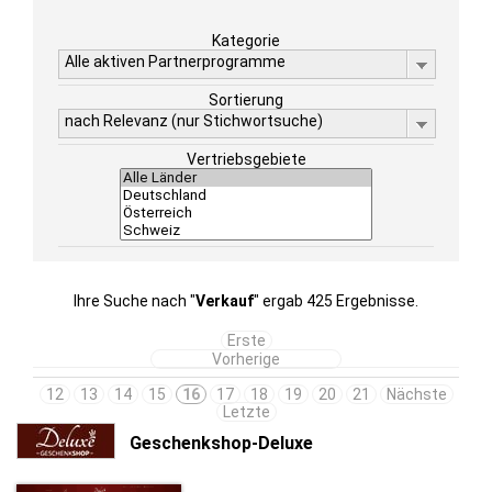
Kategorie
Alle aktiven Partnerprogramme
Sortierung
nach Relevanz (nur Stichwortsuche)
Vertriebsgebiete
Ihre Suche nach "
Verkauf
" ergab 425 Ergebnisse.
Erste
Vorherige
12
13
14
15
16
17
18
19
20
21
Nächste
Letzte
Geschenkshop-Deluxe