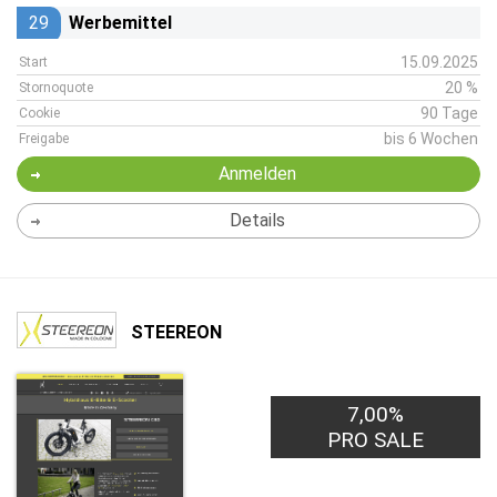
29
Werbemittel
15.09.2025
Start
20 %
Stornoquote
90 Tage
Cookie
bis 6 Wochen
Freigabe
Anmelden
Details
STEEREON
7,00%
PRO SALE