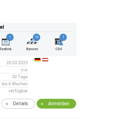
el
1
19
1
Textlink
Banner
CSV
20.03.2023
n.a.
30 Tage
bis 6 Wochen
verfügbar
Details
Anmelden