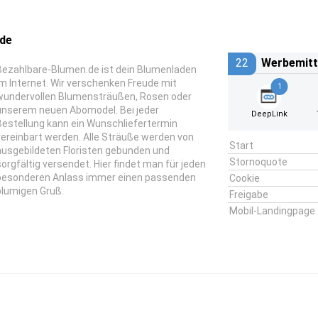
.de
22
Werbemitt
Bezahlbare-Blumen.de ist dein Blumenladen
im Internet. Wir verschenken Freude mit
1
wundervollen Blumensträußen, Rosen oder
unserem neuen Abomodel. Bei jeder
DeepLink
Bestellung kann ein Wunschliefertermin
vereinbart werden. Alle Sträuße werden von
Start
ausgebildeten Floristen gebunden und
Stornoquote
sorgfältig versendet. Hier findet man für jeden
besonderen Anlass immer einen passenden
Cookie
blumigen Gruß.
Freigabe
Mobil-Landingpage