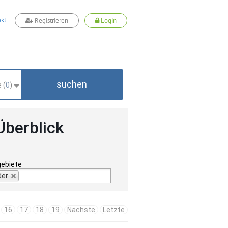
kt
Registrieren
Login
suchen
 (
0
)
Überblick
gebiete
der
16
17
18
19
Nächste
Letzte