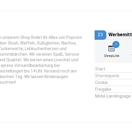
23
Werbemitt
In unserem Shop findet ihr Alles von Popcorn
über Slush, Waffeln, Süßigkeiten, Nachos,
1
Zuckerwatte, Lebkuchenherzen und
Gummibärchen. Wir vereinen Spaß, Service
DeepLink
und Qualität. Wir bieten einen Livechat und
Express Versandbearbeitung bei
Start
Bestellungen bis 14 Uhr Versand noch am
Stornoquote
gleichen Tag. Wir lassen Kinderaugen
leuchten!
Cookie
Freigabe
Mobil-Landingpage