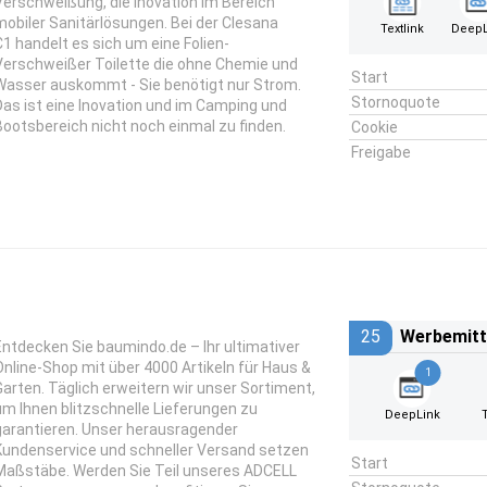
Verschweißung, die Inovation im Bereich
mobiler Sanitärlösungen. Bei der Clesana
Textlink
DeepL
C1 handelt es sich um eine Folien-
Verschweißer Toilette die ohne Chemie und
Start
Wasser auskommt - Sie benötigt nur Strom.
Stornoquote
Das ist eine Inovation und im Camping und
Bootsbereich nicht noch einmal zu finden.
Cookie
Freigabe
25
Werbemitt
Entdecken Sie baumindo.de – Ihr ultimativer
Online-Shop mit über 4000 Artikeln für Haus &
1
Garten. Täglich erweitern wir unser Sortiment,
um Ihnen blitzschnelle Lieferungen zu
DeepLink
garantieren. Unser herausragender
Kundenservice und schneller Versand setzen
Start
Maßstäbe. Werden Sie Teil unseres ADCELL