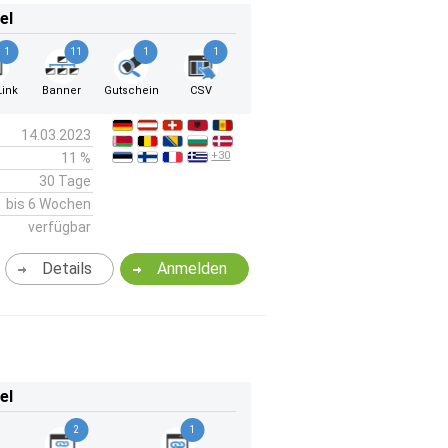
el
1
11
1
1
ink
Banner
Gutschein
CSV
14.03.2023
+30
11 %
30 Tage
bis 6 Wochen
verfügbar
Details
Anmelden
el
2
1