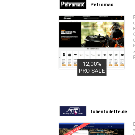
Petromax
12,00%
PRO SALE
folientoilette.de
EXKLUSIV