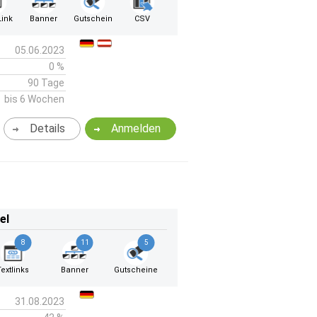
ink
Banner
Gutschein
CSV
05.06.2023
0 %
90 Tage
bis 6 Wochen
Details
Anmelden
el
8
11
5
Textlinks
Banner
Gutscheine
31.08.2023