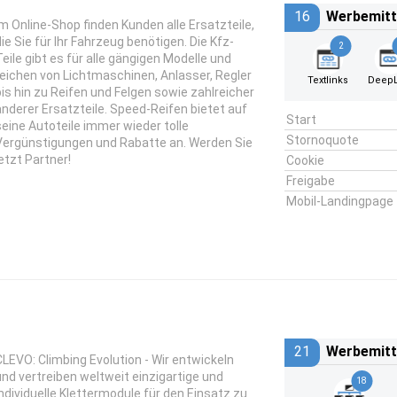
16
Werbemitt
Im Online-Shop finden Kunden alle Ersatzteile,
die Sie für Ihr Fahrzeug benötigen. Die Kfz-
2
Teile gibt es für alle gängigen Modelle und
reichen von Lichtmaschinen, Anlasser, Regler
Textlinks
DeepL
bis hin zu Reifen und Felgen sowie zahlreicher
anderer Ersatzteile. Speed-Reifen bietet auf
Start
seine Autoteile immer wieder tolle
Stornoquote
Vergünstigungen und Rabatte an. Werden Sie
jetzt Partner!
Cookie
Freigabe
Mobil-Landingpage
21
Werbemitt
CLEVO: Climbing Evolution
- Wir entwickeln
und vertreiben weltweit einzigartige und
18
individuelle Klettermodule für den Einsatz zu