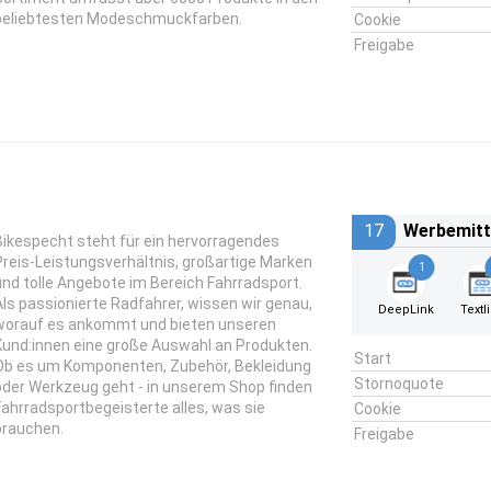
beliebtesten Modeschmuckfarben.
Cookie
Freigabe
17
Werbemitt
Bikespecht steht für ein hervorragendes
Preis-Leistungsverhältnis, großartige Marken
1
und tolle Angebote im Bereich Fahrradsport.
Als passionierte Radfahrer, wissen wir genau,
DeepLink
Textl
worauf es ankommt und bieten unseren
Kund:innen eine große Auswahl an Produkten.
Start
Ob es um Komponenten, Zubehör, Bekleidung
Stornoquote
oder Werkzeug geht - in unserem Shop finden
Fahrradsportbegeisterte alles, was sie
Cookie
brauchen.
Freigabe