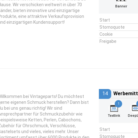
Hause. Wir verschicken weltweit in über 70
Banner
Länder, bieten innovative und einzigartige
Produkte, eine attraktive Verkaufsprovision
Start
und einzigartigen Kundensupport!
Stornoquote
Cookie
Freigabe
14
Werbemitt
Willkommen bei Vintageparts! Du möchtest
gerne eigenen Schmuck herstellen? Dann bist
1
du bei uns genau richtig! Wir sind
Ansprechpartner für Schmuckzubehör wie
Textlink
DeepL
beispielsweise Ketten, Perlen, Cabochons,
Zubehör für Ohrschmuck, Verschlüsse,
Start
Bastelsets und vieles, vieles mehr. Unser
Stornoquote
Sortiment umfasst über 6000 Produkte in den