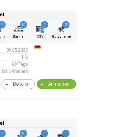
el
1
10
1
2
ink
Banner
CSV
Gutscheine
09.05.2023
1 %
60 Tage
bis 6 Wochen
Details
Anmelden
el
1
10
1
1