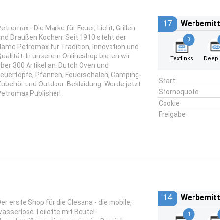
17
Werbemitt
Petromax - Die Marke für Feuer, Licht, Grillen
und Draußen Kochen. Seit 1910 steht der
3
Name Petromax für Tradition, Innovation und
Qualität. In unserem Onlineshop bieten wir
Textlinks
DeepL
über 300 Artikel an: Dutch Oven und
Feuertöpfe, Pfannen, Feuerschalen, Camping-
Start
Zubehör und Outdoor-Bekleidung. Werde jetzt
Stornoquote
Petromax Publisher!
Cookie
Freigabe
14
Werbemitt
Der erste Shop für die Clesana - die mobile,
wasserlose Toilette mit Beutel-
1