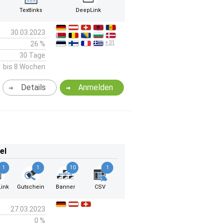
Textlinks
DeepLink
30.03.2023
+31
26 %
30 Tage
bis 8 Wochen
Details
Anmelden
el
1
1
10
1
ink
Gutschein
Banner
CSV
27.03.2023
0 %