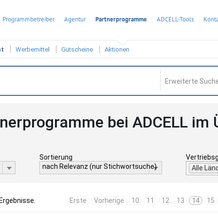
Programmbetreiber
Agentur
Partnerprogramme
ADCELL-Tools
Konta
ht
Werbemittel
Gutscheine
Aktionen
Erweiterte Suche
tnerprogramme bei ADCELL im 
Sortierung
Vertriebs
nach Relevanz (nur Stichwortsuche)
Alle Län
 Ergebnisse.
Erste
Vorherige
10
11
12
13
14
15