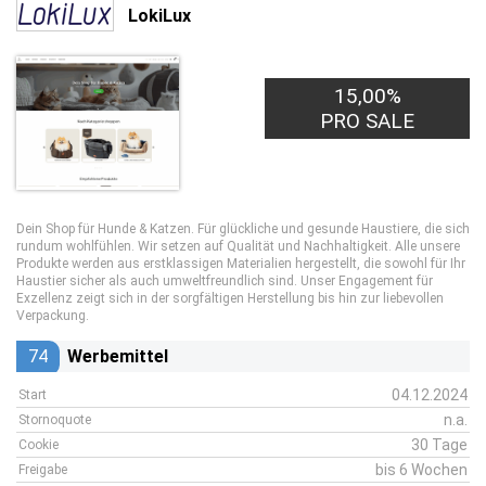
LokiLux
15,00%
PRO SALE
Dein Shop für Hunde & Katzen. Für glückliche und gesunde Haustiere, die sich
rundum wohlfühlen. Wir setzen auf Qualität und Nachhaltigkeit. Alle unsere
Produkte werden aus erstklassigen Materialien hergestellt, die sowohl für Ihr
Haustier sicher als auch umweltfreundlich sind. Unser Engagement für
Exzellenz zeigt sich in der sorgfältigen Herstellung bis hin zur liebevollen
Verpackung.
74
Werbemittel
04.12.2024
Start
n.a.
Stornoquote
30 Tage
Cookie
bis 6 Wochen
Freigabe