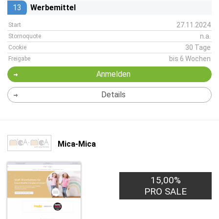
13
Werbemittel
27.11.2024
Start
n.a.
Stornoquote
30 Tage
Cookie
bis 6 Wochen
Freigabe
Anmelden
Details
Mica-Mica
15,00%
PRO SALE