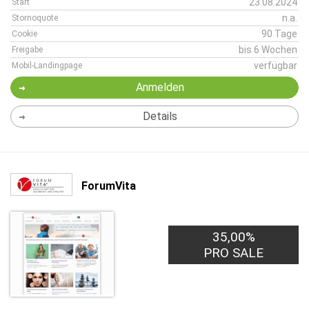
23.08.2024
Start
n.a.
Stornoquote
90 Tage
Cookie
bis 6 Wochen
Freigabe
verfügbar
Mobil-Landingpage
Anmelden
Details
ForumVita
35,00%
PRO SALE