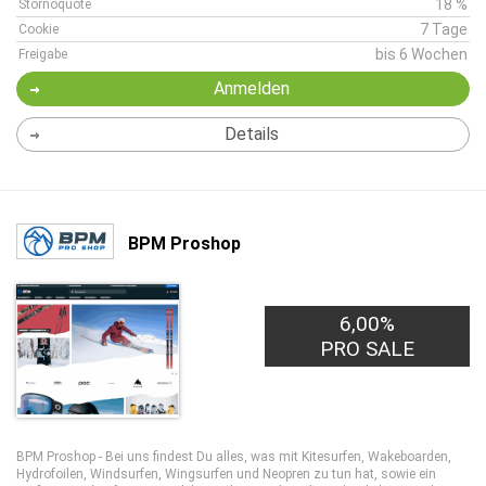
18 %
Stornoquote
7 Tage
Cookie
bis 6 Wochen
Freigabe
Anmelden
Details
BPM Proshop
6,00%
PRO SALE
BPM Proshop - Bei uns findest Du alles, was mit Kitesurfen, Wakeboarden,
Hydrofoilen, Windsurfen, Wingsurfen und Neopren zu tun hat, sowie ein