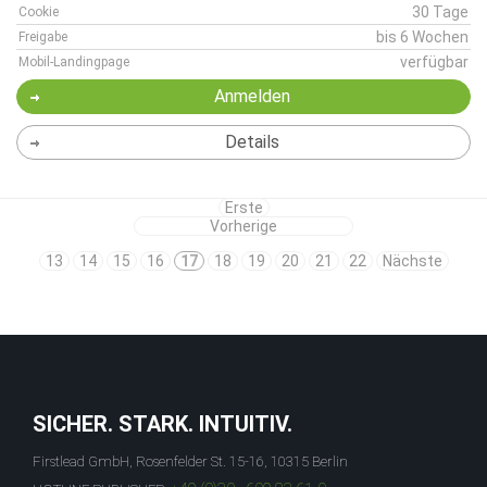
30 Tage
Cookie
bis 6 Wochen
Freigabe
verfügbar
Mobil-Landingpage
Anmelden
Details
Erste
Vorherige
13
14
15
16
17
18
19
20
21
22
Nächste
SICHER. STARK. INTUITIV.
Firstlead GmbH, Rosenfelder St. 15-16, 10315 Berlin