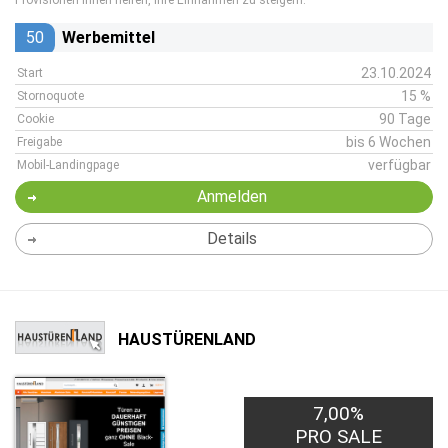
Provisionen Ihnen helfen, Ihre Einnahmen zu steigern.
50
Werbemittel
23.10.2024
Start
15 %
Stornoquote
90 Tage
Cookie
bis 6 Wochen
Freigabe
verfügbar
Mobil-Landingpage
Anmelden
Details
HAUSTÜRENLAND
7,00%
PRO SALE