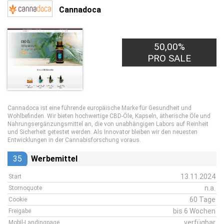
Cannadoca
50,00%
PRO SALE
Cannadoca ist eine führende europäische Marke für Gesundheit und
Wohlbefinden. Wir bieten hochwertige CBD-Öle, Kapseln, ätherische Öle und
Nahrungsergänzungsmittel an, die von unabhängigen Labors auf Reinheit
und Sicherheit getestet werden. Als Innovator bleiben wir den neuesten
Entwicklungen in der Cannabisforschung voraus.
35
Werbemittel
13.11.2024
Start
n.a.
Stornoquote
60 Tage
Cookie
bis 6 Wochen
Freigabe
verfügbar
Mobil-Landingpage