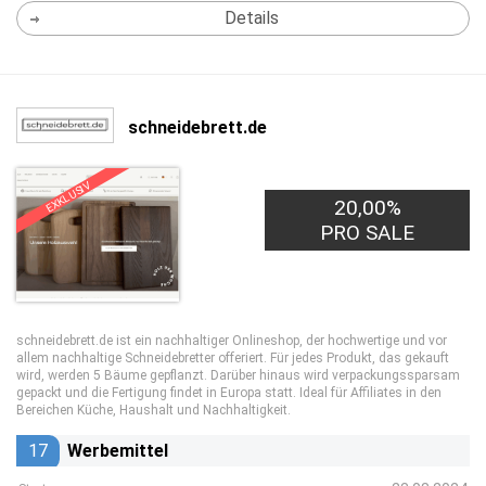
Details
schneidebrett.de
EXKLUSIV
20,00%
PRO SALE
schneidebrett.de ist ein nachhaltiger Onlineshop, der hochwertige und vor
allem nachhaltige Schneidebretter offeriert. Für jedes Produkt, das gekauft
wird, werden 5 Bäume gepflanzt. Darüber hinaus wird verpackungssparsam
gepackt und die Fertigung findet in Europa statt. Ideal für Affiliates in den
Bereichen Küche, Haushalt und Nachhaltigkeit.
17
Werbemittel