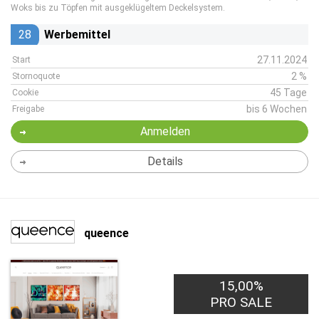
Woks bis zu Töpfen mit ausgeklügeltem Deckelsystem.
28
Werbemittel
27.11.2024
Start
2 %
Stornoquote
45 Tage
Cookie
bis 6 Wochen
Freigabe
Anmelden
Details
queence
15,00%
PRO SALE