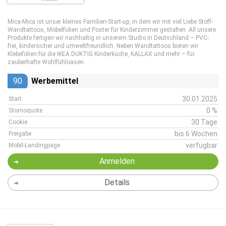
Mica-Mica ist unser kleines Familien-Start-up, in dem wir mit viel Liebe Stoff-
Wandtattoos, Möbelfolien und Poster für Kinderzimmer gestalten. All unsere
Produkte fertigen wir nachhaltig in unserem Studio in Deutschland – PVC-
frei, kindersicher und umweltfreundlich. Neben Wandtattoos bieten wir
Klebefolien für die IKEA DUKTIG Kinderküche, KALLAX und mehr – für
zauberhafte Wohlfühloasen.
90
Werbemittel
30.01.2025
Start
0 %
Stornoquote
30 Tage
Cookie
bis 6 Wochen
Freigabe
verfügbar
Mobil-Landingpage
Anmelden
Details