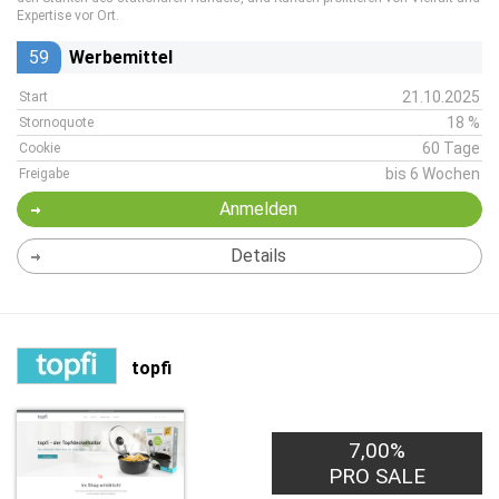
Expertise vor Ort.
59
Werbemittel
21.10.2025
Start
18 %
Stornoquote
60 Tage
Cookie
bis 6 Wochen
Freigabe
Anmelden
Details
topfi
7,00%
PRO SALE