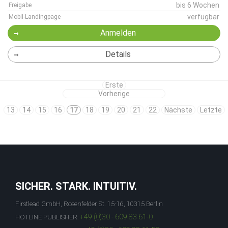
bis 6 Wochen
Freigabe
verfügbar
Mobil-Landingpage
Anmelden
Details
Erste
Vorherige
13
14
15
16
17
18
19
20
21
22
Nächste
Letzte
SICHER. STARK. INTUITIV.
Firstlead GmbH, Rosenfelder St. 15-16, 10315 Berlin
+49 (0)30 - 609 83 61-0
HOTLINE PUBLISHER: