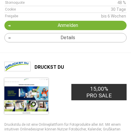
48 %
Stornoquote
30 Tage
Cookie
bis 6 Wochen
Freigabe
Anmelden
Details
DRUCKST DU
15,00%
PRO SALE
Druckstdu.de ist eine Onlineplattform für Fotoprodukte aller Art. Mit einem
intuitiven Onlinedesigner können Nutzer Fotobücher, Kalender, Grußkarten