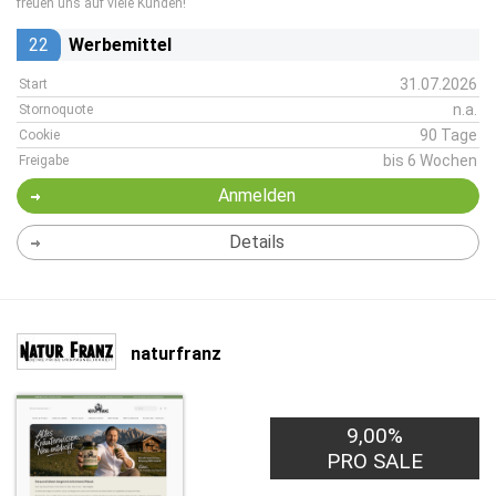
freuen uns auf viele Kunden!
22
Werbemittel
31.07.2026
Start
n.a.
Stornoquote
90 Tage
Cookie
bis 6 Wochen
Freigabe
Anmelden
Details
naturfranz
9,00%
PRO SALE