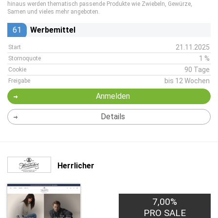
hinaus werden thematisch passende Produkte wie Zwiebeln, Gewürze,
Samen und vieles mehr angeboten.
61
Werbemittel
21.11.2025
Start
1 %
Stornoquote
90 Tage
Cookie
bis 12 Wochen
Freigabe
Anmelden
Details
Herrlicher
7,00%
PRO SALE