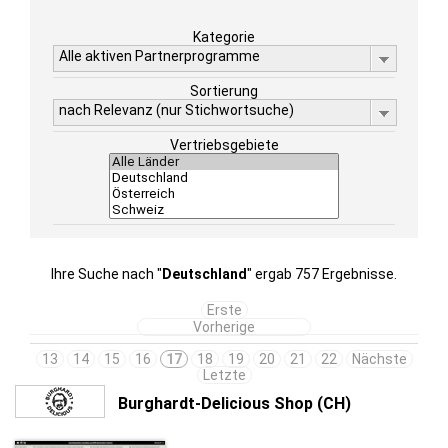
Kategorie
Alle aktiven Partnerprogramme
Sortierung
nach Relevanz (nur Stichwortsuche)
Vertriebsgebiete
Ihre Suche nach "
Deutschland
" ergab 757 Ergebnisse.
Erste
Vorherige
13
14
15
16
17
18
19
20
21
22
Nächste
Letzte
Burghardt-Delicious Shop (CH)