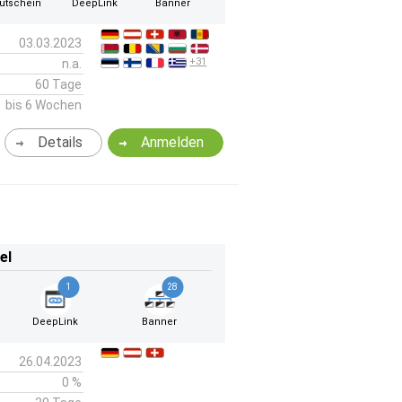
utschein
DeepLink
Banner
03.03.2023
+31
n.a.
60 Tage
bis 6 Wochen
Details
Anmelden
el
1
28
DeepLink
Banner
26.04.2023
0 %