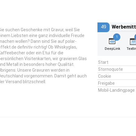
49
Werbemitt
Sie suchen Geschenke mit Gravur, weil Sie
einem Liebsten eine ganz individuelle Freude
1
machen wollen? Dann sind Sie auf polar-
effekt.de definitiv richtig! Ob Whiskyglas,
DeepLink
Textli
Kaffeebecher oder ein Etui für die
persönlichen Visitenkarten, wir gravieren Glas
Start
und Metall in besonders hoher Qualität.
Stornoquote
Übrigens: Unsere Gravuren werden in
Deutschland vorgenommen. Damit geht auch
Cookie
der Versand blitzschnell.
Freigabe
Mobil-Landingpage