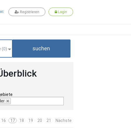
kt
Registrieren
Login
suchen
 (
0
)
Überblick
gebiete
der
16
17
18
19
20
21
Nächste