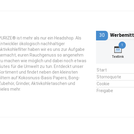
30
Werbemitt
PURIZE® ist mehr als nur ein Headshop. Als
Entwickler ökologisch nachhaltiger
1
Aktivkohlefilter haben wir es uns zur Aufgabe
gemacht, euren Rauchgenuss so angenehm
Textlink
zu machen wie möglich und dabei noch etwas
Gutes für die Umwelt zu tun. Entdeckt unser
Start
Sortiment und findet neben den kleinsten
Stornoquote
Filtern auf Kokosnuss-Basis Papers, Bong-
Zubehör, Grinder, Aktivkohletaschen und
Cookie
vieles mehr.
Freigabe