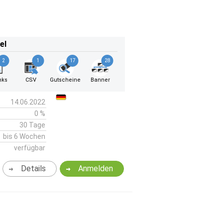
el
2
1
17
28
nks
CSV
Gutscheine
Banner
14.06.2022
0 %
30 Tage
bis 6 Wochen
verfügbar
Details
Anmelden