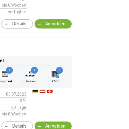
bis 6 Wochen
verfügbar
Details
Anmelden
el
1
4
1
eepLink
Banner
CSV
06.07.2023
0 %
30 Tage
bis 8 Wochen
Details
Anmelden