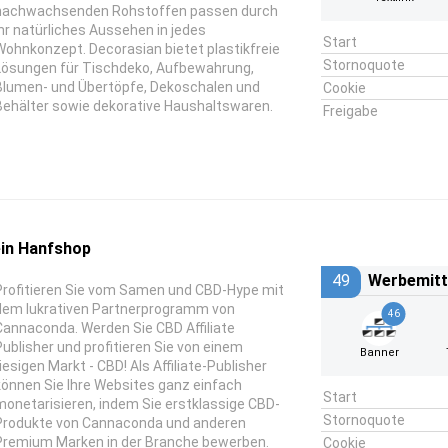
nachwachsenden Rohstoffen passen durch
ihr natürliches Aussehen in jedes
Start
Wohnkonzept. Decorasian bietet plastikfreie
Stornoquote
Lösungen für Tischdeko, Aufbewahrung,
Blumen- und Übertöpfe, Dekoschalen und
Cookie
Behälter sowie dekorative Haushaltswaren.
Freigabe
ein Hanfshop
49
Werbemitt
Profitieren Sie vom Samen und CBD-Hype mit
dem lukrativen Partnerprogramm von
46
Cannaconda. Werden Sie CBD Affiliate
Publisher und profitieren Sie von einem
Banner
riesigen Markt - CBD! Als Affiliate-Publisher
können Sie Ihre Websites ganz einfach
Start
monetarisieren, indem Sie erstklassige CBD-
Stornoquote
Produkte von Cannaconda und anderen
Premium Marken in der Branche bewerben.
Cookie