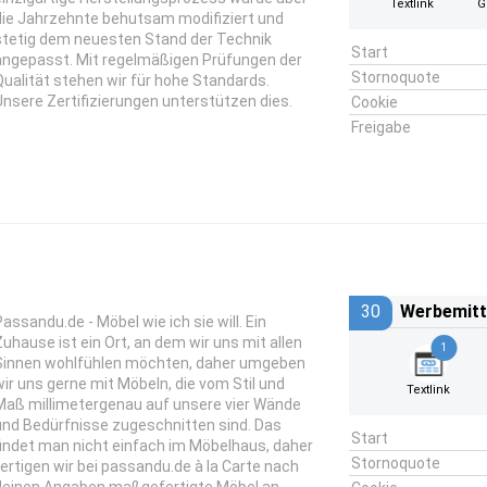
Textlink
G
die Jahrzehnte behutsam modifiziert und
stetig dem neuesten Stand der Technik
Start
angepasst. Mit regelmäßigen Prüfungen der
Stornoquote
Qualität stehen wir für hohe Standards.
Unsere Zertifizierungen unterstützen dies.
Cookie
Freigabe
30
Werbemitt
Passandu.de - Möbel wie ich sie will. Ein
Zuhause ist ein Ort, an dem wir uns mit allen
1
Sinnen wohlfühlen möchten, daher umgeben
wir uns gerne mit Möbeln, die vom Stil und
Textlink
Maß millimetergenau auf unsere vier Wände
und Bedürfnisse zugeschnitten sind. Das
Start
findet man nicht einfach im Möbelhaus, daher
Stornoquote
fertigen wir bei passandu.de à la Carte nach