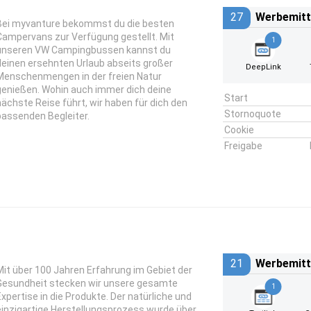
27
Werbemitt
Bei myvanture bekommst du die besten
Campervans zur Verfügung gestellt. Mit
1
unseren VW Campingbussen kannst du
deinen ersehnten Urlaub abseits großer
DeepLink
Menschenmengen in der freien Natur
genießen. Wohin auch immer dich deine
Start
nächste Reise führt, wir haben für dich den
Stornoquote
passenden Begleiter.
Cookie
Freigabe
21
Werbemitt
Mit über 100 Jahren Erfahrung im Gebiet der
Gesundheit stecken wir unsere gesamte
1
Expertise in die Produkte. Der natürliche und
einzigartige Herstellungsprozess wurde über