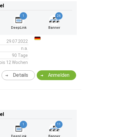
el
1
26
DeepLink
Banner
29.07.2022
n.a.
90 Tage
bis 12 Wochen
Details
Anmelden
el
1
11
DeepLink
Banner