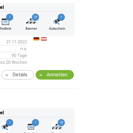
el
1
24
1
Textlink
Banner
Gutschein
21.11.2022
n.a.
90 Tage
bis 20 Wochen
Details
Anmelden
el
1
1
18