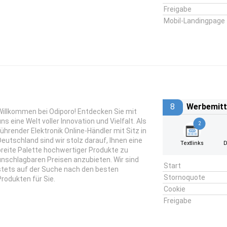
Freigabe
Mobil-Landingpage
8
Werbemitt
Willkommen bei Odiporo! Entdecken Sie mit
uns eine Welt voller Innovation und Vielfalt. Als
2
führender Elektronik Online-Händler mit Sitz in
Deutschland sind wir stolz darauf, Ihnen eine
Textlinks
D
breite Palette hochwertiger Produkte zu
unschlagbaren Preisen anzubieten. Wir sind
Start
stets auf der Suche nach den besten
Stornoquote
Produkten für Sie.
Cookie
Freigabe