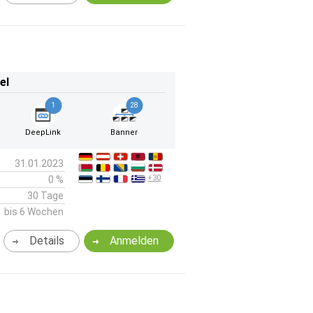
el
1
28
DeepLink
Banner
31.01.2023
+30
0 %
30 Tage
bis 6 Wochen
Details
Anmelden