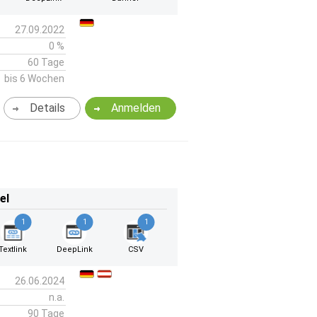
27.09.2022
0 %
60 Tage
bis 6 Wochen
Details
Anmelden
el
1
1
1
Textlink
DeepLink
CSV
26.06.2024
n.a.
90 Tage