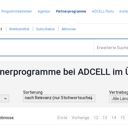
Programmbetreiber
Agentur
Partnerprogramme
ADCELL-Tools
Konta
ht
Werbemittel
Gutscheine
Aktionen
Erweiterte Suche
tnerprogramme bei ADCELL im 
Sortierung
Vertriebs
nach Relevanz (nur Stichwortsuche)
Alle Län
ebnisse.
Erste
Vorherige
12
13
14
15