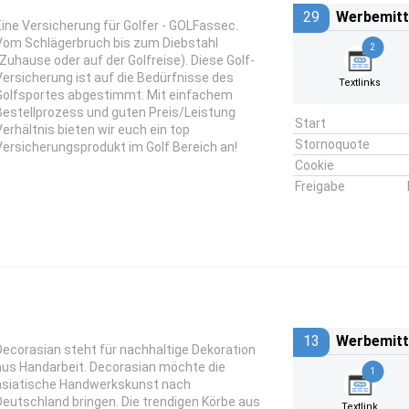
29
Werbemitt
Eine Versicherung für Golfer - GOLFassec.
Vom Schlägerbruch bis zum Diebstahl
2
(Zuhause oder auf der Golfreise). Diese Golf-
Versicherung ist auf die Bedürfnisse des
Textlinks
Golfsportes abgestimmt. Mit einfachem
Bestellprozess und guten Preis/Leistung
Start
Verhältnis bieten wir euch ein top
Stornoquote
Versicherungsprodukt im Golf Bereich an!
Cookie
Freigabe
13
Werbemitt
Decorasian steht für nachhaltige Dekoration
aus Handarbeit. Decorasian möchte die
1
asiatische Handwerkskunst nach
Deutschland bringen. Die trendigen Körbe aus
Textlink