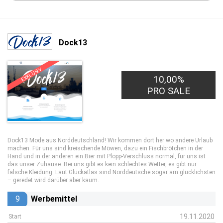
Dock13
EXKLUSIV
10,00%
PRO SALE
Dock13 Mode aus Norddeutschland! Wir kommen dort her wo andere Urlaub
machen. Für uns sind kreischende Möwen, dazu ein Fischbrötchen in der
Hand und in der anderen ein Bier mit Plopp-Verschluss normal, für uns ist
das unser Zuhause. Bei uns gibt es kein schlechtes Wetter, es gibt nur
falsche Kleidung. Laut Glückatlas sind Norddeutsche sogar am glücklichsten
– geredet wird darüber aber kaum.
9
Werbemittel
19.11.2020
Start