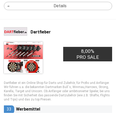
Details
Dartfieber
8,00%
PRO SALE
Dartfieber st ein Online Shop für Darts und Zubehör, für Profis und Anfänger.
Wir führen u.a. die bekannten Dartmarken Bull´s, Winmau,Harrows, Strong,
Karella, Target und Unicorn. Ob Anfänger oder ambitionierter Spieler, bei uns
finden Sie mit Sicherheit das passende Dartzubehör (wie z.B. Shäfte, Flights
und Tips) und das zu top Preisen.
33
Werbemittel