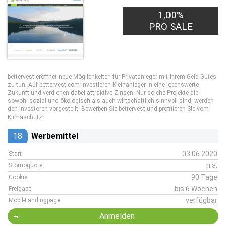
1,00%
2,00€
PRO LEAD
PRO SALE
bettervest eröffnet neue Möglichkeiten für Privatanleger mit ihrem Geld Gutes
zu tun. Auf bettervest.com investieren Kleinanleger in eine lebenswerte
Zukunft und verdienen dabei attraktive Zinsen. Nur solche Projekte die
sowohl sozial und ökologisch als auch wirtschaftlich sinnvoll sind, werden
den Investoren vorgestellt. Bewerben Sie bettervest und profitieren Sie vom
Klimaschutz!
18
Werbemittel
03.06.2020
Start
n.a.
Stornoquote
90 Tage
Cookie
bis 6 Wochen
Freigabe
verfügbar
Mobil-Landingpage
Anmelden