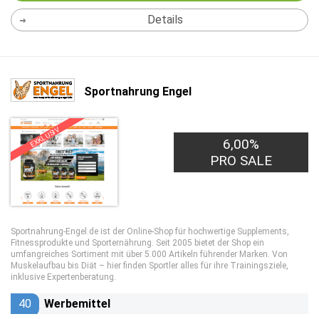
Details
Sportnahrung Engel
EXKLUSIV
6,00%
PRO SALE
Sportnahrung-Engel.de ist der Online-Shop für hochwertige Supplements,
Fitnessprodukte und Sporternährung. Seit 2005 bietet der Shop ein
umfangreiches Sortiment mit über 5.000 Artikeln führender Marken. Von
Muskelaufbau bis Diät – hier finden Sportler alles für ihre Trainingsziele,
inklusive Expertenberatung.
40
Werbemittel