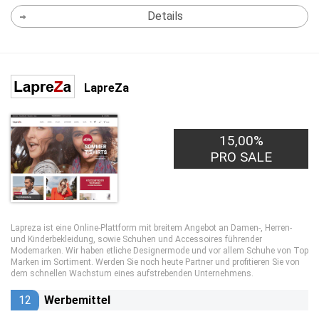
Details
LapreZa
15,00%
PRO SALE
Lapreza ist eine Online-Plattform mit breitem Angebot an Damen-, Herren-
und Kinderbekleidung, sowie Schuhen und Accessoires führender
Modemarken. Wir haben etliche Designermode und vor allem Schuhe von Top
Marken im Sortiment. Werden Sie noch heute Partner und profitieren Sie von
dem schnellen Wachstum eines aufstrebenden Unternehmens.
12
Werbemittel