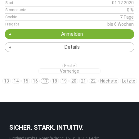
01.12.2020
Start
0 %
Stornoquote
7 Tage
Cookie
bis 6 Wochen
Freigabe
Anmelden
Details
Erste
Vorherige
13
14
15
16
17
18
19
20
21
22
Nächste
Letzte
SICHER. STARK. INTUITIV.
Firstlead GmbH, Rosenfelder St. 15-16, 10315 Berlin