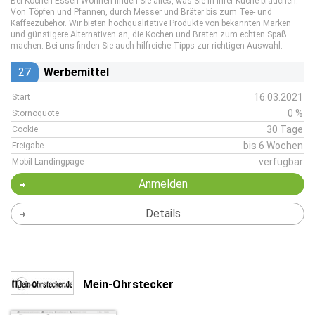
Bei Kochen-Essen-Wohnen finden Sie alles, was Sie in Ihrer Küche brauchen.
Von Töpfen und Pfannen, durch Messer und Bräter bis zum Tee- und
Kaffeezubehör. Wir bieten hochqualitative Produkte von bekannten Marken
und günstigere Alternativen an, die Kochen und Braten zum echten Spaß
machen. Bei uns finden Sie auch hilfreiche Tipps zur richtigen Auswahl.
27
Werbemittel
16.03.2021
Start
0 %
Stornoquote
30 Tage
Cookie
bis 6 Wochen
Freigabe
verfügbar
Mobil-Landingpage
Anmelden
Details
Mein-Ohrstecker