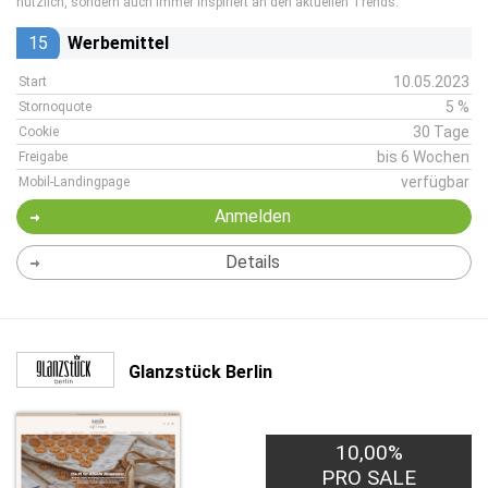
nützlich, sondern auch immer inspiriert an den aktuellen Trends.
15
Werbemittel
10.05.2023
Start
5 %
Stornoquote
30 Tage
Cookie
bis 6 Wochen
Freigabe
verfügbar
Mobil-Landingpage
Anmelden
Details
Glanzstück Berlin
10,00%
PRO SALE