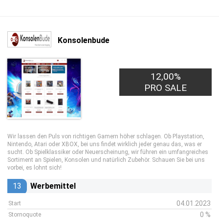
Konsolenbude
12,00%
PRO SALE
Wir lassen den Puls von richtigen Gamern höher schlagen. Ob Playstation,
Nintendo, Atari oder XBOX, bei uns findet wirklich jeder genau das, was er
sucht. Ob Spielklassiker oder Neuerscheinung, wir führen ein umfangreiches
Sortiment an Spielen, Konsolen und natürlich Zubehör. Schauen Sie bei uns
vorbei, es lohnt sich!
13
Werbemittel
04.01.2023
Start
0 %
Stornoquote