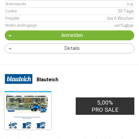
n.a.
Stornoquote
30 Tage
Cookie
bis 6 Wochen
Freigabe
verfügbar
Mobil-Landingpage
Anmelden
Details
Blauteich
5,00%
PRO SALE