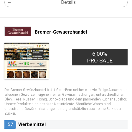
Details
Bremer-Gewuerzhandel
6,00%
PRO SALE
Der Bremer Gewürzhandel bietet Genießern seither eine vielfältige Auswahl an
erlesenen Gewürzen, eigenen feinen Gewürzmischungen, unterschiedlichen
Ölen, Tees, Nüssen, Honig, Schokolade und dem passenden Küchenzubehör.
Unsere Produkte sind absolute Naturtalente. Sämtliche Waren sind
unbestrahlt, Gewürzmischungen sind grundsätzlich auch ohne Salz oder
Zucker.
57
Werbemittel