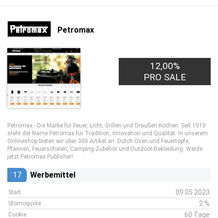
Petromax
12,00%
PRO SALE
Petromax - Die Marke für Feuer, Licht, Grillen und Draußen Kochen. Seit 1910
steht der Name Petromax für Tradition, Innovation und Qualität. In unserem
Onlineshop bieten wir über 300 Artikel an: Dutch Oven und Feuertöpfe,
Pfannen, Feuerschalen, Camping-Zubehör und Outdoor-Bekleidung. Werde
jetzt Petromax Publisher!
17
Werbemittel
09.05.2023
Start
2 %
Stornoquote
60 Tage
Cookie