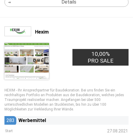
Details
Hexim
10,00%
PRO SALE
HEXIM - Ihr Ansprechpartner für Baudekoration. Bei uns finden Sie ein
reichhaltiges Portfolio an Produkten aus der Baudekoration, welches jedes
Traumprojekt realisierbar machen. Angefangen bei über 500
unterschiedlichen Modellen an Stuckleisten, bis hin zu über 100
Möglichkeiten zur Verkleidung Ihrer Wände.
283
Werbemittel
27.08.2021
Start