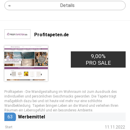
Details
Profitapeten.de
9,00%
PRO SALE
Profitapeten - Die Wandgestaltung im Wohnraum ist zum Ausdruck des
individuellen und persönlichen Geschmacks geworden. Die Tapete trägt
maßgeblich dazu bei und ist heute viel mehr nur eine schlichte
Wandbekleidung. Tapeten bringen Leben an die Wand und verleihen Ihren
Räumen ein Lebensgefühl und ein besonderes Ambiente.
63
Werbemittel
11.11.2022
Start