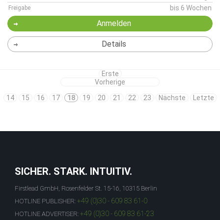
bis 6 Wochen
Freigabe
Anmelden
Details
Erste
Vorherige
14
15
16
17
18
19
20
21
22
23
Nächste
Letzte
SICHER. STARK. INTUITIV.
Firstlead GmbH, Rosenfelder St. 15-16, 10315 Berlin
+49 (0)30 - 609 83 61-0
HOTLINE PUBLISHER:
+49 (0)30 - 609 83 61-23
HOTLINE ADVERTISER: