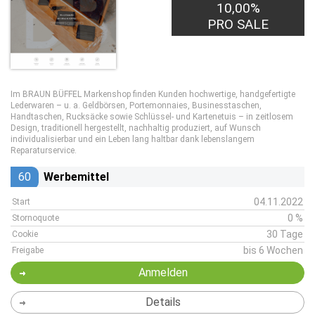
10,00%
PRO SALE
Im BRAUN BÜFFEL Markenshop finden Kunden hochwertige, handgefertigte
Lederwaren – u. a. Geldbörsen, Portemonnaies, Businesstaschen,
Handtaschen, Rucksäcke sowie Schlüssel- und Kartenetuis – in zeitlosem
Design, traditionell hergestellt, nachhaltig produziert, auf Wunsch
individualisierbar und ein Leben lang haltbar dank lebenslangem
Reparaturservice.
60
Werbemittel
04.11.2022
Start
0 %
Stornoquote
30 Tage
Cookie
bis 6 Wochen
Freigabe
Anmelden
Details