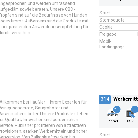
angesprochen und werden umfassend
aufgeklärt sowie beraten. Unsere CBD-
Start
Tropfen sind auf die Bedürfnisse von Hunden
Stornoquote
abgestimmt. Außerdem sind die Produkte mit
einer passenden Anwendungsempfehlung für
Cookie
Hunde versehen.
Freigabe
Mobil-
Landingpage
314
Werbemitt
Willkommen bei Häußler – Ihrem Experten für
Reinigungsgeräte, Saugroboter und
291
1
Rasenmäherroboter. Unsere Produkte stehen
für Qualität, Innovation und persönlichen
Banner
CSV
Service. Publisher profitieren von attraktiven
Provisionen, starken Werbemitteln und hoher
Start
Conversion. Von Balkonkraftwerken bis