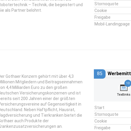
Stornoquote
Robotertechnik – Technik, die begeistert und
Sie als Partner belohnt.
Cookie
Freigabe
Mobil-Landingpage
85
Werbemitt
Der Gothaer Konzern gehört mit über 4,3
Millionen Mitgliedern und Beitragseinnahmen
10
von 4,4 Milliarden Euro zu den großen
deutschen Versicherungskonzernen und ist
Textlinks
bereits seit 200 Jahren einer der größten
Versicherungsvereine auf Gegenseitigkeit in
Start
Deutschland. Neben Haftpflicht, Hausrat,
Stornoquote
Jagdversicherung und Tierkranken bietet die
Gothaer auch Produkte der
Cookie
Krankenzusatzversicherungen an.
Freigabe