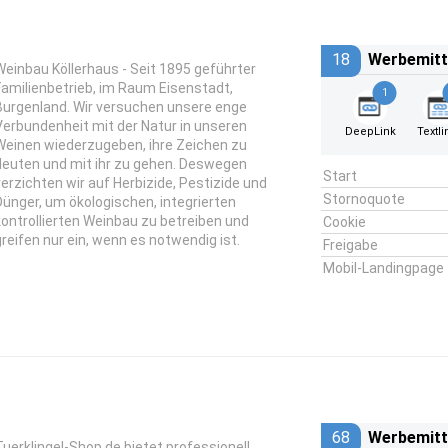
18
Werbemitt
Weinbau Köllerhaus - Seit 1895 geführter
Familienbetrieb, im Raum Eisenstadt,
1
Burgenland. Wir versuchen unsere enge
Verbundenheit mit der Natur in unseren
DeepLink
Textli
Weinen wiederzugeben, ihre Zeichen zu
deuten und mit ihr zu gehen. Deswegen
Start
verzichten wir auf Herbizide, Pestizide und
Stornoquote
Dünger, um ökologischen, integrierten
kontrollierten Weinbau zu betreiben und
Cookie
greifen nur ein, wenn es notwendig ist.
Freigabe
Mobil-Landingpage
68
Werbemitt
Tuerklingel-Shop.de bietet professionell