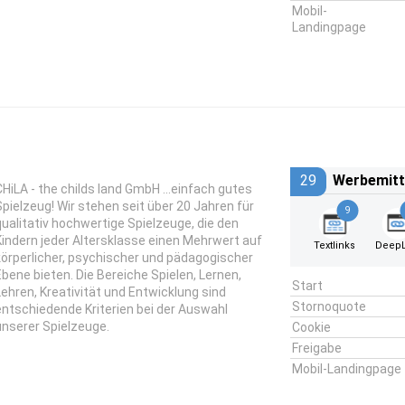
Mobil-
Landingpage
29
Werbemitt
CHiLA - the childs land GmbH ...einfach gutes
Spielzeug! Wir stehen seit über 20 Jahren für
9
qualitativ hochwertige Spielzeuge, die den
Kindern jeder Altersklasse einen Mehrwert auf
Textlinks
DeepL
körperlicher, psychischer und pädagogischer
Ebene bieten. Die Bereiche Spielen, Lernen,
Start
Lehren, Kreativität und Entwicklung sind
Stornoquote
entschiedende Kriterien bei der Auswahl
unserer Spielzeuge.
Cookie
Freigabe
Mobil-Landingpage