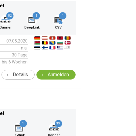
el
82
1
1
Banner
DeepLink
CSV
07.05.2020
+30
n.a.
30 Tage
bis 6 Wochen
Details
Anmelden
el
1
39
Textlink
Banner