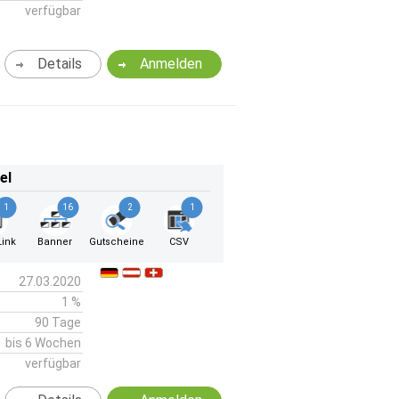
verfügbar
Details
Anmelden
el
1
16
2
1
ink
Banner
Gutscheine
CSV
27.03.2020
1 %
90 Tage
bis 6 Wochen
verfügbar