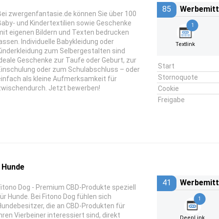
85
Werbemitt
Bei zwergenfantasie.de können Sie über 100
Baby- und Kindertextilien sowie Geschenke
1
mit eigenen Bildern und Texten bedrucken
lassen. Individuelle Babykleidung oder
Textlink
Kinderkleidung zum Selbergestalten sind
ideale Geschenke zur Taufe oder Geburt, zur
Start
Einschulung oder zum Schulabschluss – oder
Stornoquote
einfach als kleine Aufmerksamkeit für
zwischendurch. Jetzt bewerben!
Cookie
Freigabe
r Hunde
41
Werbemitt
Fitono Dog - Premium CBD-Produkte speziell
für Hunde. Bei Fitono Dog fühlen sich
1
Hundebesitzer, die an CBD-Produkten für
hren Vierbeiner interessiert sind, direkt
DeepLink