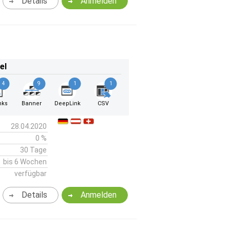
Details
Anmelden
el
4
9
1
1
nks
Banner
DeepLink
CSV
28.04.2020
0 %
30 Tage
bis 6 Wochen
verfügbar
Details
Anmelden