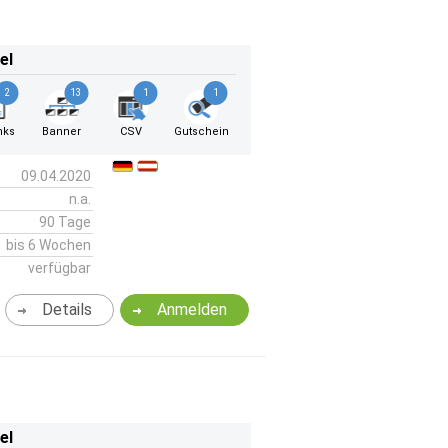
el
2
13
1
1
nks
Banner
CSV
Gutschein
09.04.2020
n.a.
90 Tage
bis 6 Wochen
verfügbar
Details
Anmelden
el