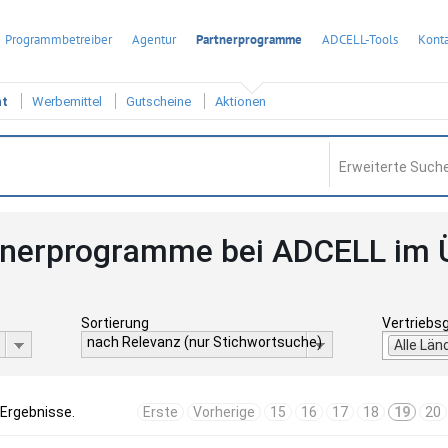
Programmbetreiber
Agentur
Partnerprogramme
ADCELL-Tools
Konta
ht
Werbemittel
Gutscheine
Aktionen
Erweiterte Suche
tnerprogramme bei ADCELL im 
Sortierung
Vertriebs
nach Relevanz (nur Stichwortsuche)
Alle Län
 Ergebnisse.
Erste
Vorherige
15
16
17
18
19
20