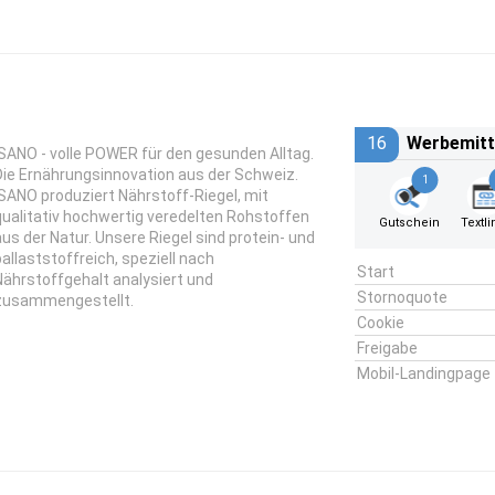
16
Werbemitt
iSANO - volle POWER für den gesunden Alltag.
Die Ernährungsinnovation aus der Schweiz.
1
iSANO produziert Nährstoff-Riegel, mit
qualitativ hochwertig veredelten Rohstoffen
Gutschein
Textli
aus der Natur. Unsere Riegel sind protein- und
ballaststoffreich, speziell nach
Start
Nährstoffgehalt analysiert und
Stornoquote
zusammengestellt.
Cookie
Freigabe
Mobil-Landingpage