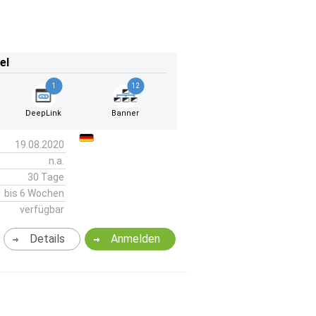
el
1
12
DeepLink
Banner
19.08.2020
n.a.
30 Tage
bis 6 Wochen
verfügbar
Details
Anmelden