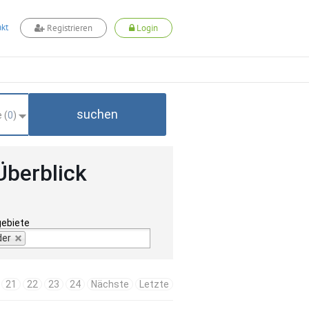
kt
Registrieren
Login
suchen
 (
0
)
Überblick
gebiete
der
21
22
23
24
Nächste
Letzte