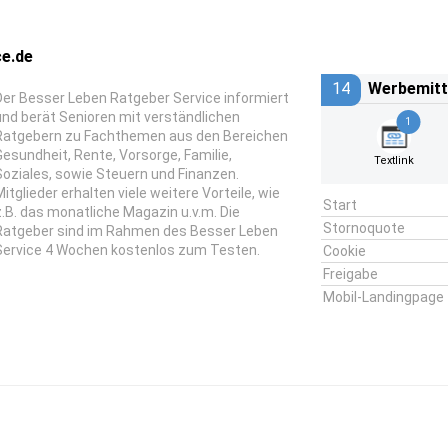
ce.de
14
Werbemitt
Der Besser Leben Ratgeber Service informiert
und berät Senioren mit verständlichen
1
Ratgebern zu Fachthemen aus den Bereichen
Gesundheit, Rente, Vorsorge, Familie,
Textlink
Soziales, sowie Steuern und Finanzen.
Mitglieder erhalten viele weitere Vorteile, wie
Start
z.B. das monatliche Magazin u.v.m. Die
Stornoquote
Ratgeber sind im Rahmen des Besser Leben
Service 4 Wochen kostenlos zum Testen.
Cookie
Freigabe
Mobil-Landingpage