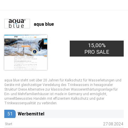
aqua blue
15,00%
10,00€
PRO LEAD
PRO SALE
aqua blue steht seit über 20 Jahren für Kalkschutz für Wasserleitungen und
Geräte mit gleichzeitiger Veredelung des Trinkwassers in hexagonaler
Struktur! Diese Alternative zur klassischen Wasserenthärtungsanlage für
Ein- und Mehrfamilienhäuser ist made in Germany und ermöglicht,
umweltbewusstes Handeln mit effizientem Kalkschutz und guter
Trinkwasserqualität zu verbinden.
51
Werbemittel
27.08.2024
Start