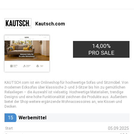
Kautsch.com
14,00%
PRO SALE
KAUTSCH.com ist ein Onlineshop für hochwertige Sofas und Sitzmöbel. Von
modernen Ecksofas über klassische 2- und 3-Sitzer bis hin zu gemütlichen
Relaxliegen – die Auswahl ist vielseitig. Hochwertige Materialien, trendige
Designs und eine hohe Funktionalität zeichnen die Produkte aus. Außerdem
bietet der Shop weitere ergänzende Wohnaccessoires an, wie Kissen und
Decken.
15
Werbemittel
05.09.2025
Start