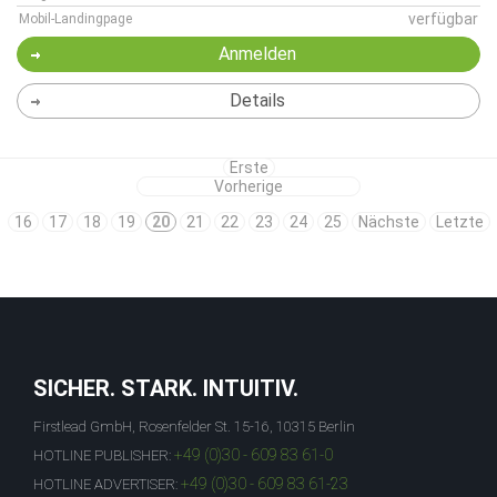
verfügbar
Mobil-Landingpage
Anmelden
Details
Erste
Vorherige
16
17
18
19
20
21
22
23
24
25
Nächste
Letzte
SICHER. STARK. INTUITIV.
Firstlead GmbH, Rosenfelder St. 15-16, 10315 Berlin
+49 (0)30 - 609 83 61-0
HOTLINE PUBLISHER:
+49 (0)30 - 609 83 61-23
HOTLINE ADVERTISER: