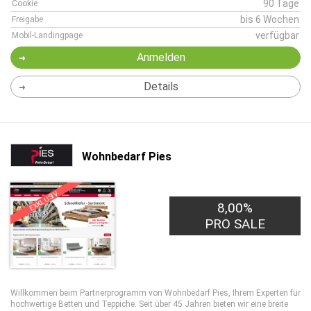
90 Tage
Cookie
bis 6 Wochen
Freigabe
verfügbar
Mobil-Landingpage
Anmelden
Details
Wohnbedarf Pies
EXKLUSIV
8,00%
PRO SALE
Willkommen beim Partnerprogramm von Wohnbedarf Pies, Ihrem Experten für
hochwertige Betten und Teppiche. Seit über 45 Jahren bieten wir eine breite