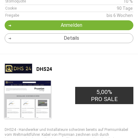
10 %
Stornoquote
90 Tage
Cookie
bis 6 Wochen
Freigabe
Anmelden
Details
DHS24
5,00%
PRO SALE
DHS24 - Handwerker und Installateure schwören bereits auf Premiumkabel
vom Weltmarktführer. Kabel von Prysmian zeichnen sich durch