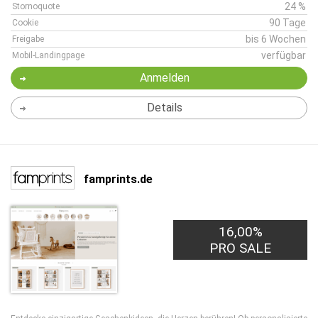
24 %
Stornoquote
90 Tage
Cookie
bis 6 Wochen
Freigabe
verfügbar
Mobil-Landingpage
Anmelden
Details
famprints.de
16,00%
PRO SALE