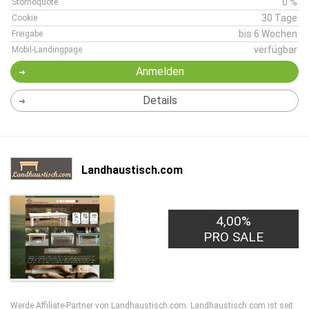
0 %
Stornoquote
30 Tage
Cookie
bis 6 Wochen
Freigabe
verfügbar
Mobil-Landingpage
Anmelden
Details
Landhaustisch.com
4,00%
PRO SALE
Werde Affiliate-Partner von Landhaustisch.com. Landhaustisch.com ist seit