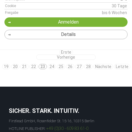
30 Tage
Cookie
bis 6 Wochen
Freigabe
Anmelden
Details
Erste
Vorherige
19
20
21
22
23
24
25
26
27
28
Nächste
Letzte
SICHER. STARK. INTUITIV.
Firstlead GmbH, Rosenfelder St. 15-16, 10315 Berlin
+49 (0)30 - 609 83 61-0
HOTLINE PUBLISHER: