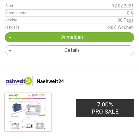
12.02.2021
Start
0 %
Stornoquote
90 Tage
Cookie
bis 6 Wochen
Freigabe
Anmelden
Details
Naehwelt24
7,00%
PRO SALE