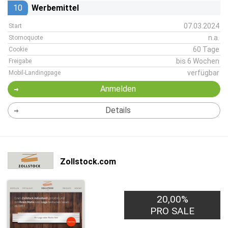
10
Werbemittel
07.03.2024
Start
n.a.
Stornoquote
60 Tage
Cookie
bis 6 Wochen
Freigabe
verfügbar
Mobil-Landingpage
Anmelden
Details
Zollstock.com
20,00%
PRO SALE