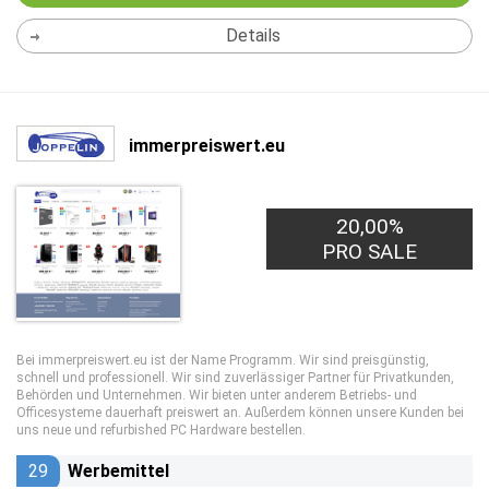
Details
immerpreiswert.eu
20,00%
PRO SALE
Bei immerpreiswert.eu ist der Name Programm. Wir sind preisgünstig,
schnell und professionell. Wir sind zuverlässiger Partner für Privatkunden,
Behörden und Unternehmen. Wir bieten unter anderem Betriebs- und
Officesysteme dauerhaft preiswert an. Außerdem können unsere Kunden bei
uns neue und refurbished PC Hardware bestellen.
29
Werbemittel