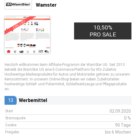
Wamster
EXKLUSIV
10,50%
PRO SALE
Herzlich willkommen beim Affiliate-Programm der WamSter UG. Seit 2013
betreibt die WamSter UG eine E-Commerce-Plattform für Kfz-Zubehör.
Hochwertige Markenprodukte für Autos und Motorräder gehören zu unserem
Kernsortiment. In unserem Online-Shop bieten wir neben Zubehörteilen
hochwertige Schleif- und Poliermittel, Schleifwerkzeuge und Pflegeprodukte
an.
13
Werbemittel
02.09.2020
Start
0 %
Stornoquote
90 Tage
Cookie
bis 6 Wochen
Freigabe