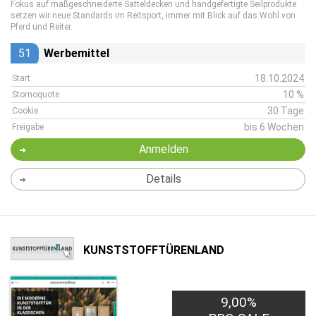
Fokus auf maßgeschneiderte Satteldecken und handgefertigte Seilprodukte
setzen wir neue Standards im Reitsport, immer mit Blick auf das Wohl von
Pferd und Reiter.
51
Werbemittel
18.10.2024
Start
10 %
Stornoquote
30 Tage
Cookie
bis 6 Wochen
Freigabe
Anmelden
Details
KUNSTSTOFFTÜRENLAND
9,00%