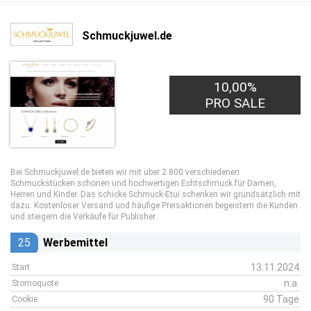
Schmuckjuwel.de
10,00%
PRO SALE
Bei Schmuckjuwel.de bieten wir mit über 2.800 verschiedenen
Schmuckstücken schönen und hochwertigen Echtschmuck für Damen,
Herren und Kinder. Das schicke Schmuck-Etui schenken wir grundsätzlich mit
dazu. Kostenloser Versand und häufige Preisaktionen begeistern die Kunden
und steigern die Verkäufe für Publisher.
25
Werbemittel
13.11.2024
Start
n.a.
Stornoquote
90 Tage
Cookie