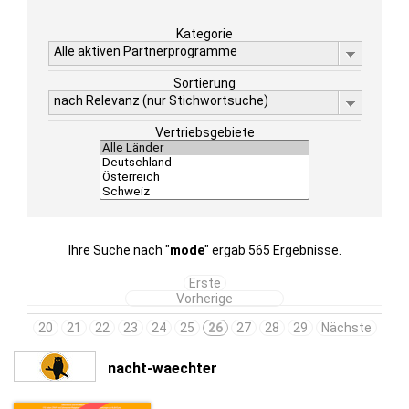
Kategorie
Alle aktiven Partnerprogramme
Sortierung
nach Relevanz (nur Stichwortsuche)
Vertriebsgebiete
Ihre Suche nach "
mode
" ergab 565 Ergebnisse.
Erste
Vorherige
20
21
22
23
24
25
26
27
28
29
Nächste
nacht-waechter