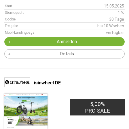
15.05.2025
Start
1 %
Stornoquote
30 Tage
Cookie
bis 10 Wochen
Freigabe
verfügbar
Mobil-Landingpage
Anmelden
Details
isinwheel DE
5,00%
PRO SALE