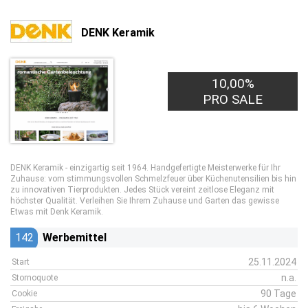
DENK Keramik
10,00%
PRO SALE
DENK Keramik - einzigartig seit 1964. Handgefertigte Meisterwerke für Ihr
Zuhause: vom stimmungsvollen Schmelzfeuer über Küchenutensilien bis hin
zu innovativen Tierprodukten. Jedes Stück vereint zeitlose Eleganz mit
höchster Qualität. Verleihen Sie Ihrem Zuhause und Garten das gewisse
Etwas mit Denk Keramik.
142
Werbemittel
25.11.2024
Start
n.a.
Stornoquote
90 Tage
Cookie