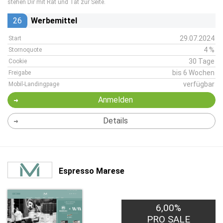
stehen Dir mit Rat und Tat zur Seite.
26
Werbemittel
29.07.2024
Start
4 %
Stornoquote
30 Tage
Cookie
bis 6 Wochen
Freigabe
verfügbar
Mobil-Landingpage
Anmelden
Details
Espresso Marese
6,00%
PRO SALE