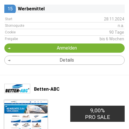
15
Werbemittel
28.11.2024
Start
n.a.
Stornoquote
90 Tage
Cookie
bis 6 Wochen
Freigabe
Anmelden
Details
Betten-ABC
9,00%
PRO SALE