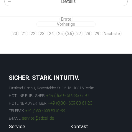
Details
Erste
Vorherige
20
21
22
23
24
25
26
27
28
29
Nächste
SICHER. STARK. INTUITIV.
Firstlead GmbH, Rosenfelder St. 15-16, 10315 Berlin
+49 (0)30 - 609 83 61-0
HOTLINE PUBLISHER:
+49 (0)30 - 609 83 61-23
HOTLINE ADVERTISER:
TELEFAX:
+49 (0)30 - 609 83 61-99
service@adcell.de
E-MAIL:
Service
Kontakt