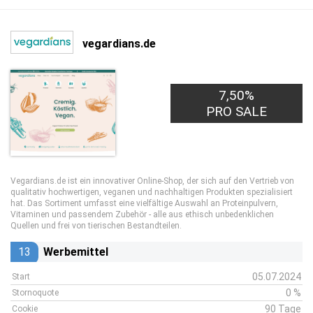
vegardians.de
7,50%
PRO SALE
Vegardians.de ist ein innovativer Online-Shop, der sich auf den Vertrieb von
qualitativ hochwertigen, veganen und nachhaltigen Produkten spezialisiert
hat. Das Sortiment umfasst eine vielfältige Auswahl an Proteinpulvern,
Vitaminen und passendem Zubehör - alle aus ethisch unbedenklichen
Quellen und frei von tierischen Bestandteilen.
13
Werbemittel
05.07.2024
Start
0 %
Stornoquote
90 Tage
Cookie