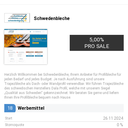
Schwedenbleche
5,00%
PRO SALE
Herzlich Willkommen bei Schwedenbleche, Ihrem Anbieter für Profilbleche für
jeden Bedarf und jedes Budget. Je nach Ausführung sind unsere
Trapezbleche als Dach- oder Wandprofil verwendbar. Wir führen Trapezbleche
des schwedischen Herstellers Dala Profil, welche mit unserem Siegel
„Qualität aus Schweden“ gekennzeichnet. Wir beraten Sie gerne und liefern
Ihnen Ihre Profilbleche bequem nach Hause.
18
Werbemittel
26.11.2024
Start
0 %
Stornoquote