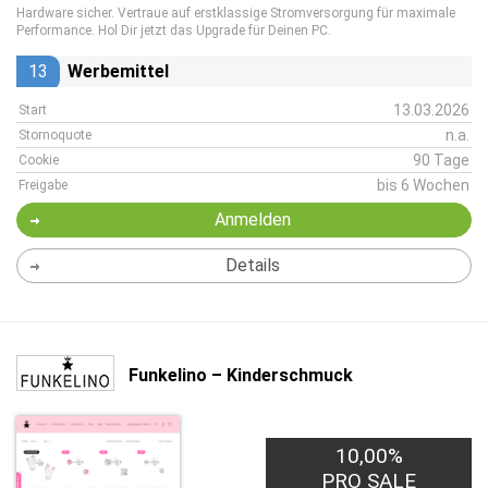
Hardware sicher. Vertraue auf erstklassige Stromversorgung für maximale
Performance. Hol Dir jetzt das Upgrade für Deinen PC.
13
Werbemittel
13.03.2026
Start
n.a.
Stornoquote
90 Tage
Cookie
bis 6 Wochen
Freigabe
Anmelden
Details
Funkelino – Kinderschmuck
10,00%
PRO SALE