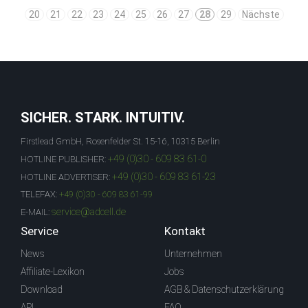
20
21
22
23
24
25
26
27
28
29
Nächste
SICHER. STARK. INTUITIV.
Firstlead GmbH, Rosenfelder St. 15-16, 10315 Berlin
+49 (0)30 - 609 83 61-0
HOTLINE PUBLISHER:
+49 (0)30 - 609 83 61-23
HOTLINE ADVERTISER:
TELEFAX:
+49 (0)30 - 609 83 61-99
service@adcell.de
E-MAIL:
Service
Kontakt
News
Unternehmen
Affiliate-Lexikon
Jobs
Download
AGB & Datenschutzerklärung
API
FAQ