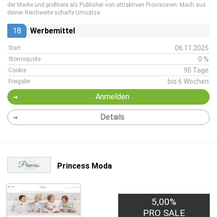
der Marke und profitiere als Publisher von attraktiven Provisionen. Mach aus
deiner Reichweite scharfe Umsätze.
18
Werbemittel
06.11.2025
Start
0 %
Stornoquote
90 Tage
Cookie
bis 6 Wochen
Freigabe
Anmelden
Details
Princess Moda
5,00%
PRO SALE