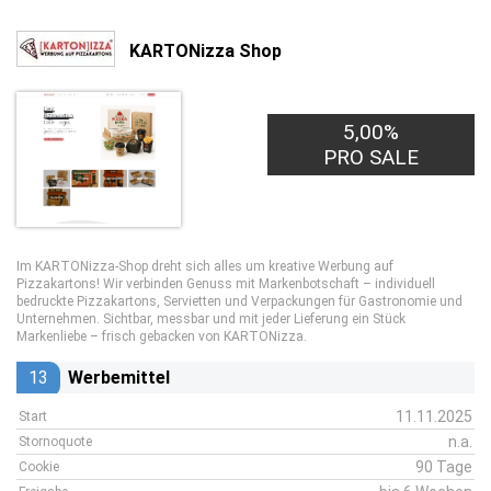
KARTONizza Shop
5,00%
PRO SALE
Im KARTONizza-Shop dreht sich alles um kreative Werbung auf
Pizzakartons! Wir verbinden Genuss mit Markenbotschaft – individuell
bedruckte Pizzakartons, Servietten und Verpackungen für Gastronomie und
Unternehmen. Sichtbar, messbar und mit jeder Lieferung ein Stück
Markenliebe – frisch gebacken von KARTONizza.
13
Werbemittel
11.11.2025
Start
n.a.
Stornoquote
90 Tage
Cookie