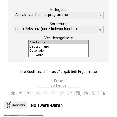
Kategorie
Alle aktiven Partnerprogramme
Sortierung
nach Relevanz (nur Stichwortsuche)
Vertriebsgebiete
Ihre Suche nach "
mode
" ergab 565 Ergebnisse.
Erste
Vorherige
20
21
22
23
24
25
26
27
28
29
Nächste
Holzwerk-Uhren