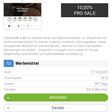
10,00%
PRO SALE
Holzwerk® steht für stilvolle Uhren aus Naturmaterialien. Im Shop finden Sie
leichte Armbanduhren für Damen & Herren, markante Chronographen sowie
ausgewählte Wanduhren und Armbänder. Jede Uhr ist dank individueller
Maserungen ein Unikat – angenehm zu tragen und modern im Design.
Regelmäßig neue Modelle und detailverliebter Verarbeitung.
13
Werbemittel
17.10.2025
Start
14 %
Stornoquote
90 Tage
Cookie
bis 6 Wochen
Freigabe
Anmelden
Details