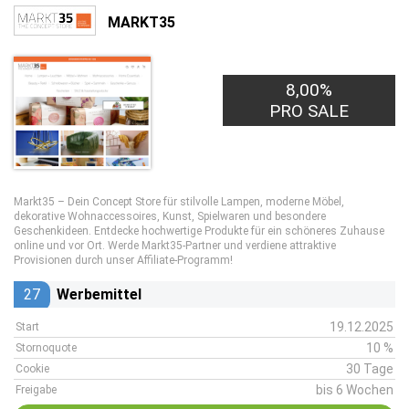
MARKT35
8,00%
PRO SALE
Markt35 – Dein Concept Store für stilvolle Lampen, moderne Möbel,
dekorative Wohnaccessoires, Kunst, Spielwaren und besondere
Geschenkideen. Entdecke hochwertige Produkte für ein schöneres Zuhause
online und vor Ort. Werde Markt35-Partner und verdiene attraktive
Provisionen durch unser Affiliate-Programm!
27
Werbemittel
19.12.2025
Start
10 %
Stornoquote
30 Tage
Cookie
bis 6 Wochen
Freigabe