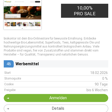
10,00%
PRO SALE
biokontor ist dein Bio-Onlinestore für bewusste Ernährung. Entdecke
hochwertige Bio-Lebensmittel, Superfoods, Tees, kaltgepresste Öle und
Nahrungsergänzungsmittel aus kontrolliert biologischem Anbau. Viele
Produkte sind vegan, frei von Zusatzstoffen und stammen direkt vom
Hersteller – für Qualität, Transparenz und natürlichen Genuss.
46
Werbemittel
18.02.2026
Start
0 %
Stornoquote
90 Tage
Cookie
bis 6 Wochen
Freigabe
Anmelden
Details