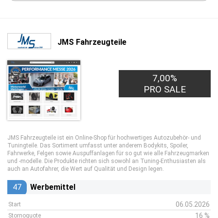
JMS Fahrzeugteile
7,00%
PRO SALE
JMS Fahrzeugteile ist ein Online-Shop für hochwertiges Autozubehör- und
Tuningteile. Das Sortiment umfasst unter anderem Bodykits, Spoiler,
Fahrwerke, Felgen sowie Auspuffanlagen für so gut wie alle Fahrzeugmarken
und -modelle. Die Produkte richten sich sowohl an Tuning-Enthusiasten als
auch an Autofahrer, die Wert auf Qualität und Design legen.
47
Werbemittel
06.05.2026
Start
16 %
Stornoquote