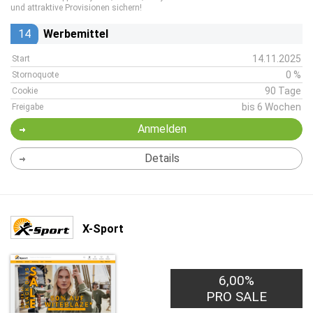
und attraktive Provisionen sichern!
14
Werbemittel
14.11.2025
Start
0 %
Stornoquote
90 Tage
Cookie
bis 6 Wochen
Freigabe
Anmelden
Details
X-Sport
6,00%
PRO SALE