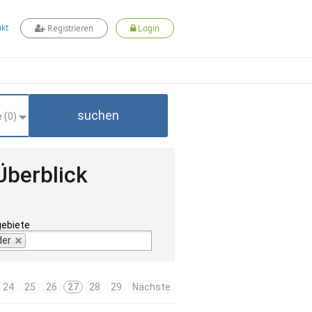
kt
Registrieren
Login
suchen
 (
0
)
Überblick
gebiete
der
24
25
26
27
28
29
Nächste