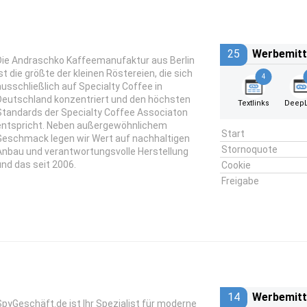
25
Werbemitt
Die Andraschko Kaffeemanufaktur aus Berlin
ist die größte der kleinen Röstereien, die sich
4
ausschließlich auf Specialty Coffee in
Deutschland konzentriert und den höchsten
Textlinks
DeepL
Standards der Specialty Coffee Associaton
entspricht. Neben außergewöhnlichem
Start
Geschmack legen wir Wert auf nachhaltigen
Stornoquote
Anbau und verantwortungsvolle Herstellung
und das seit 2006.
Cookie
Freigabe
14
Werbemitt
SpyGeschäft.de ist Ihr Spezialist für moderne