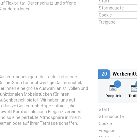
Start
auf Flexibilität, Datenschutz und offene
Stornoquote
Standards legen.
Cookie
Freigabe
20
Werbemitt
Gartenmoebelgigant.de ist der führende
Online-Shop für hochwertige Gartenmöbel,
1
der Ihnen eine große Auswahl an stilvollen und
funktionalen Möbelstücken für Ihren
DeepLink
Textl
Außenbereich bietet. Wir haben uns auf
exklusive Gartenmöbel spezialisiert, die
Start
sowohl Komfort als auch Eleganz vereinen
Stornoquote
und so eine perfekte Atmosphäre in Ihrem
Garten oder auf Ihrer Terrasse schaffen.
Cookie
Freigabe