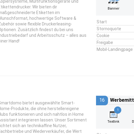
Kopiersysteme, Multifunktionsgeräte und
Etikettendrucker. Wir bieten dir
Banner
maßgeschneiderte Etiketten im
Wunschformat, hochwertige Software &
Start
Zubehör sowie flexible Druckerleasing-
Stornoquote
Optionen. Zusätzlich findest du bei uns
Industriebedarf und Arbeitsschutz – alles aus
Cookie
einer Hand!
Freigabe
Mobil-Landingpage
16
Werbemitt
Smartdomo bietet ausgewählte Smart-
Home-Produkte, die ohne herstellereigene
1
Hubs funktionieren und sich nahtlos in Home
Assistant integrieren lassen. Unser Sortiment
Textlink
D
richtet sich an technikaffine Nutzer,
Fachbetriebe und Wiederverkäufer, die Wert