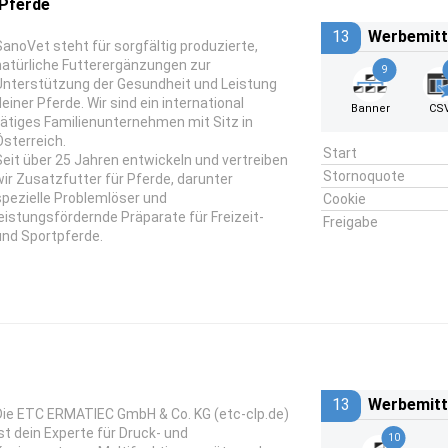
 Pferde
13
Werbemitt
SanoVet steht für sorgfältig produzierte,
natürliche Futterergänzungen zur
9
Unterstützung der Gesundheit und Leistung
deiner Pferde. Wir sind ein international
Banner
CS
tätiges Familienunternehmen mit Sitz in
Österreich.
Start
Seit über 25 Jahren entwickeln und vertreiben
Stornoquote
wir Zusatzfutter für Pferde, darunter
spezielle Problemlöser und
Cookie
leistungsfördernde Präparate für Freizeit-
Freigabe
und Sportpferde.
13
Werbemitt
Die ETC ERMATIEC GmbH & Co. KG (etc-clp.de)
ist dein Experte für Druck- und
10