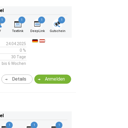
el
1
1
1
1
V
Textlink
DeepLink
Gutschein
24.04.2025
0 %
30 Tage
bis 6 Wochen
Details
Anmelden
el
1
1
1