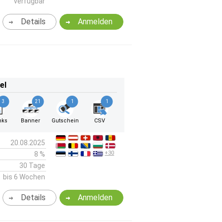
verfügbar
Details
Anmelden
el
3
21
1
1
nks
Banner
Gutschein
CSV
20.08.2025
+30
8 %
30 Tage
bis 6 Wochen
Details
Anmelden