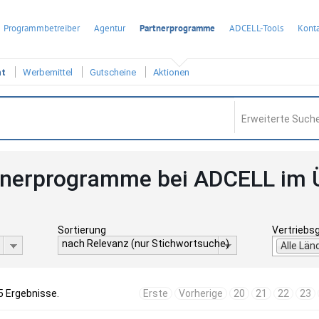
Programmbetreiber
Agentur
Partnerprogramme
ADCELL-Tools
Konta
ht
Werbemittel
Gutscheine
Aktionen
Erweiterte Suche
tnerprogramme bei ADCELL im 
Sortierung
Vertriebs
nach Relevanz (nur Stichwortsuche)
Alle Län
5 Ergebnisse.
Erste
Vorherige
20
21
22
23