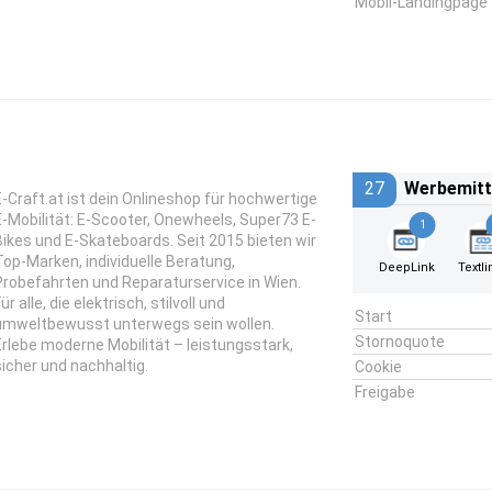
Mobil-Landingpage
27
Werbemitt
E-Craft.at ist dein Onlineshop für hochwertige
E-Mobilität: E-Scooter, Onewheels, Super73 E-
1
Bikes und E-Skateboards. Seit 2015 bieten wir
Top-Marken, individuelle Beratung,
DeepLink
Textli
Probefahrten und Reparaturservice in Wien.
ür alle, die elektrisch, stilvoll und
Start
umweltbewusst unterwegs sein wollen.
Stornoquote
Erlebe moderne Mobilität – leistungsstark,
sicher und nachhaltig.
Cookie
Freigabe