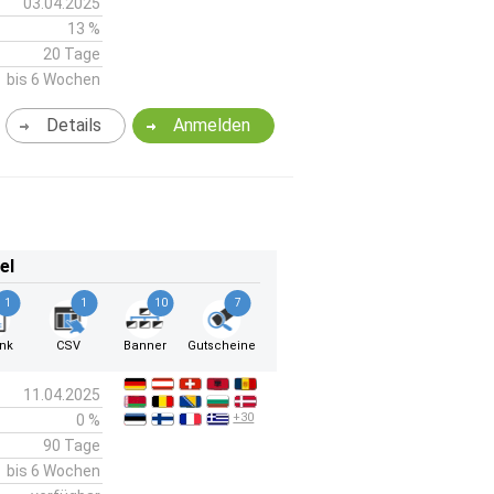
03.04.2025
13 %
20 Tage
bis 6 Wochen
Details
Anmelden
el
1
1
10
7
ink
CSV
Banner
Gutscheine
11.04.2025
+30
0 %
90 Tage
bis 6 Wochen