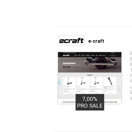
e-craft
F
7,00%
PRO SALE