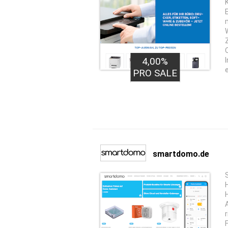
4,00%
PRO SALE
smartdomo.de