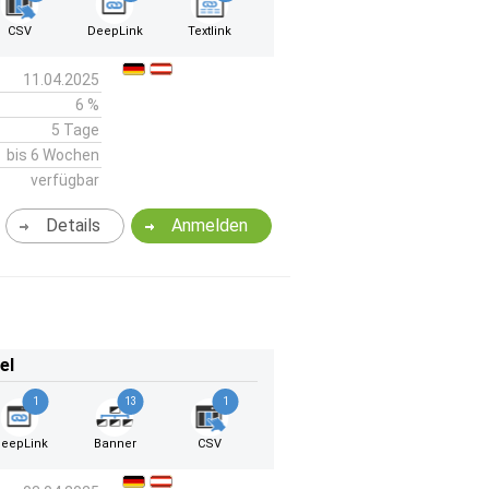
CSV
DeepLink
Textlink
11.04.2025
6 %
5 Tage
bis 6 Wochen
verfügbar
Details
Anmelden
el
1
13
1
eepLink
Banner
CSV