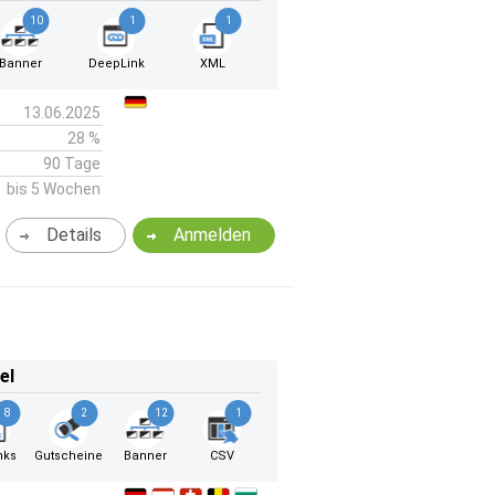
10
1
1
Banner
DeepLink
XML
13.06.2025
28 %
90 Tage
bis 5 Wochen
Details
Anmelden
el
8
2
12
1
nks
Gutscheine
Banner
CSV