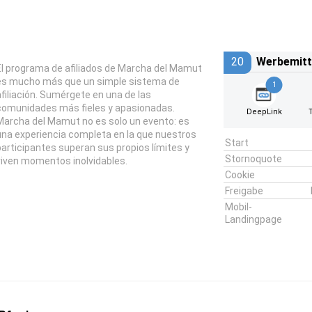
20
Werbemitt
El programa de afiliados de Marcha del Mamut
es mucho más que un simple sistema de
1
afiliación. Sumérgete en una de las
comunidades más fieles y apasionadas.
DeepLink
Marcha del Mamut no es solo un evento: es
una experiencia completa en la que nuestros
Start
participantes superan sus propios límites y
Stornoquote
viven momentos inolvidables.
Cookie
Freigabe
Mobil-
Landingpage