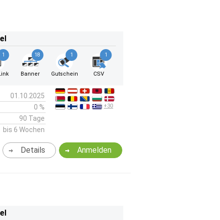
el
1
18
1
1
ink
Banner
Gutschein
CSV
01.10.2025
+30
0 %
90 Tage
bis 6 Wochen
Details
Anmelden
el