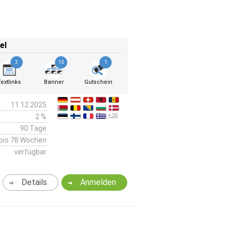
el
3
15
1
Textlinks
Banner
Gutschein
11.12.2025
+30
2 %
90 Tage
bis 78 Wochen
verfügbar
Details
Anmelden