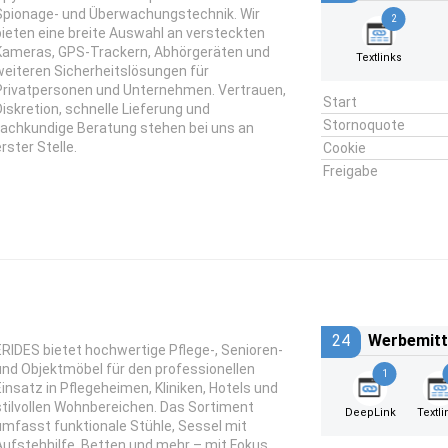
Spionage- und Überwachungstechnik. Wir
2
bieten eine breite Auswahl an versteckten
Kameras, GPS-Trackern, Abhörgeräten und
Textlinks
weiteren Sicherheitslösungen für
Privatpersonen und Unternehmen. Vertrauen,
Start
Diskretion, schnelle Lieferung und
Stornoquote
fachkundige Beratung stehen bei uns an
rster Stelle.
Cookie
Freigabe
24
Werbemitt
ERIDES bietet hochwertige Pflege-, Senioren-
und Objektmöbel für den professionellen
1
Einsatz in Pflegeheimen, Kliniken, Hotels und
stilvollen Wohnbereichen. Das Sortiment
DeepLink
Textli
umfasst funktionale Stühle, Sessel mit
Aufstehhilfe, Betten und mehr – mit Fokus