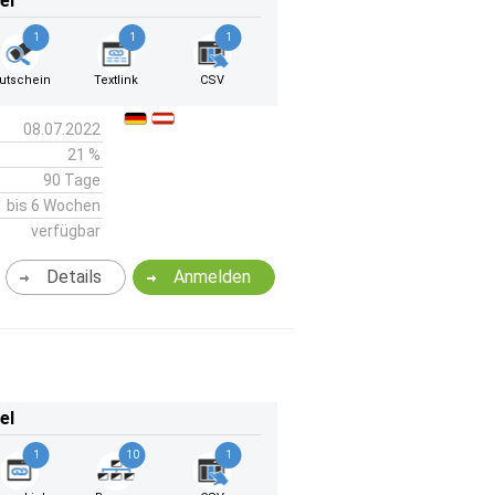
el
1
1
1
utschein
Textlink
CSV
08.07.2022
21 %
90 Tage
bis 6 Wochen
verfügbar
Details
Anmelden
el
1
10
1