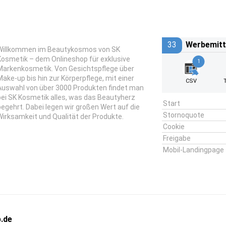
33
Werbemitt
Willkommen im Beautykosmos von SK
Kosmetik – dem Onlineshop für exklusive
1
Markenkosmetik. Von Gesichtspflege über
Make-up bis hin zur Körperpflege, mit einer
CSV
Auswahl von über 3000 Produkten findet man
bei SK Kosmetik alles, was das Beautyherz
Start
begehrt. Dabei legen wir großen Wert auf die
Stornoquote
Wirksamkeit und Qualität der Produkte.
Cookie
Freigabe
Mobil-Landingpage
.de