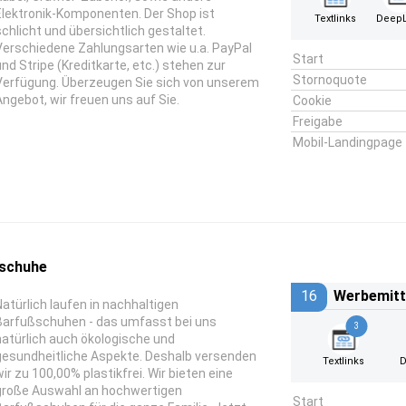
Elektronik-Komponenten. Der Shop ist
Textlinks
DeepL
schlicht und übersichtlich gestaltet.
Verschiedene Zahlungsarten wie u.a. PayPal
Start
und Stripe (Kreditkarte, etc.) stehen zur
Stornoquote
Verfügung. Überzeugen Sie sich von unserem
Angebot, wir freuen uns auf Sie.
Cookie
Freigabe
Mobil-Landingpage
sschuhe
16
Werbemitt
Natürlich laufen in nachhaltigen
Barfußschuhen - das umfasst bei uns
3
natürlich auch ökologische und
gesundheitliche Aspekte. Deshalb versenden
Textlinks
D
wir zu 100,00% plastikfrei. Wir bieten eine
große Auswahl an hochwertigen
Start