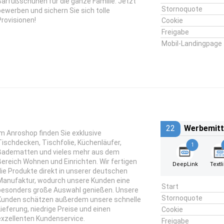
Barfußschuhen für die ganze Familie. Jetzt
Stornoquote
bewerben und sichern Sie sich tolle
Provisionen!
Cookie
Freigabe
Mobil-Landingpage
22
Werbemitt
Im Anroshop finden Sie exklusive
Tischdecken, Tischfolie, Küchenläufer,
1
Badematten und vieles mehr aus dem
Bereich Wohnen und Einrichten. Wir fertigen
DeepLink
Textl
die Produkte direkt in unserer deutschen
Manufaktur, wodurch unsere Kunden eine
Start
besonders große Auswahl genießen. Unsere
Stornoquote
Kunden schätzen außerdem unsere schnelle
Lieferung, niedrige Preise und einen
Cookie
exzellenten Kundenservice.
Freigabe