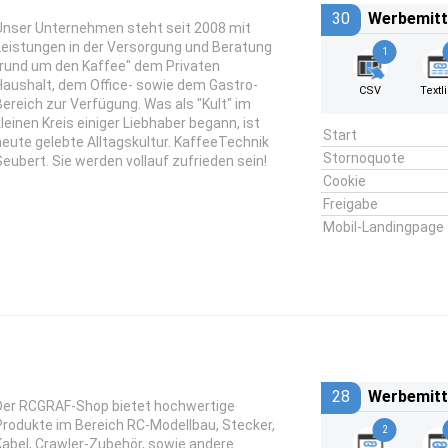
30
Werbemitt
Unser Unternehmen steht seit 2008 mit
Leistungen in der Versorgung und Beratung
1
"rund um den Kaffee" dem Privaten
Haushalt, dem Office- sowie dem Gastro-
CSV
Textl
Bereich zur Verfügung. Was als "Kult" im
kleinen Kreis einiger Liebhaber begann, ist
Start
heute gelebte Alltagskultur. KaffeeTechnik
Stornoquote
Seubert. Sie werden vollauf zufrieden sein!
Cookie
Freigabe
Mobil-Landingpage
28
Werbemitt
Der RCGRAF-Shop bietet hochwertige
Produkte im Bereich RC-Modellbau, Stecker,
2
Kabel, Crawler-Zubehör, sowie andere