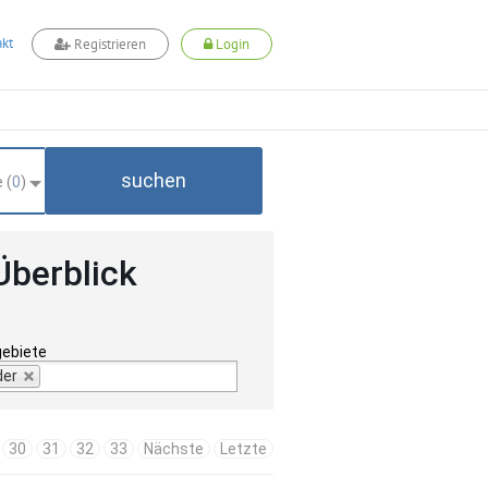
kt
Registrieren
Login
suchen
 (
0
)
Überblick
gebiete
der
30
31
32
33
Nächste
Letzte