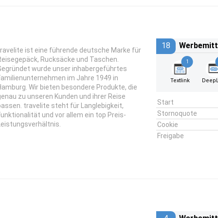
18
Werbemitt
travelite ist eine führende deutsche Marke für
Reisegepäck, Rucksäcke und Taschen.
1
Gegründet wurde unser inhabergeführtes
Familienunternehmen im Jahre 1949 in
Textlink
DeepL
Hamburg. Wir bieten besondere Produkte, die
genau zu unseren Kunden und ihrer Reise
Start
passen. travelite steht für Langlebigkeit,
Stornoquote
Funktionalität und vor allem ein top Preis-
Leistungsverhältnis.
Cookie
Freigabe