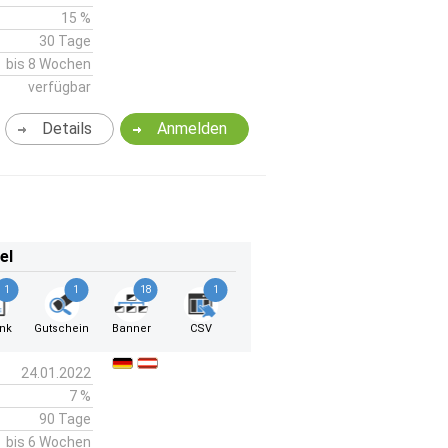
15 %
30 Tage
bis 8 Wochen
verfügbar
Details
Anmelden
el
1
1
18
1
ink
Gutschein
Banner
CSV
24.01.2022
7 %
90 Tage
bis 6 Wochen