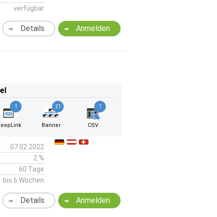
verfügbar
Details
Anmelden
el
1
21
1
eepLink
Banner
CSV
07.02.2022
2 %
60 Tage
bis 6 Wochen
Details
Anmelden