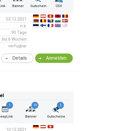
ink
Banner
Gutschein
CSV
02.12.2021
+30
n.a.
90 Tage
bis 6 Wochen
verfügbar
Details
Anmelden
el
1
10
2
eepLink
Banner
Gutscheine
10.12.2021