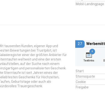
Mobil-Landingpage
27
Werbemitt
Mit tausenden Kunden, eigener App und
besten Bewertungen bei Trustpilot, ist
4
Galaxieregister einer der größten Anbieter für
Sterntaufen weltweit und eine der ersten
Textlinks
D
Anlaufstellen, auf der Suche nach einem
einzigartigen und personalisierten Geschenk.
Start
Die Sterntaufe ist seit Jahren eines der
Stornoquote
beliebtesten Geschenke für Hochzeiten,
Taufen, Geburtstage oder auch als
Cookie
würdevolles Trauergeschenk.
Freigabe