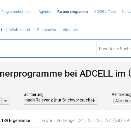
Programmbetreiber
Agentur
Partnerprogramme
ADCELL-Tools
Konta
ht
Werbemittel
Gutscheine
Aktionen
Erweiterte Suche
tnerprogramme bei ADCELL im 
Sortierung
Vertriebs
nach Relevanz (nur Stichwortsuche)
Alle Län
 1189 Ergebnisse.
Erste
Vorherige
24
25
26
27
28
29