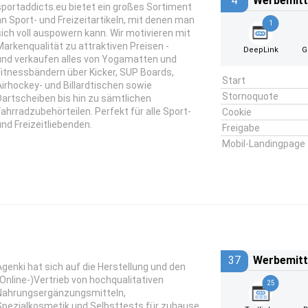
4
Werbemitt
sportaddicts.eu bietet ein großes Sortiment
an Sport- und Freizeitartikeln, mit denen man
1
sich voll auspowern kann. Wir motivieren mit
Markenqualität zu attraktiven Preisen -
DeepLink
G
und verkaufen alles von Yogamatten und
Fitnessbändern über Kicker, SUP Boards,
Start
Airhockey- und Billardtischen sowie
Stornoquote
Dartscheiben bis hin zu sämtlichen
Fahrradzubehörteilen. Perfekt für alle Sport-
Cookie
und Freizeitliebenden.
Freigabe
Mobil-Landingpage
37
Werbemitt
Agenki hat sich auf die Herstellung und den
(Online-)Vertrieb von hochqualitativen
25
Nahrungsergänzungsmitteln,
Spezialkosmetik und Selbsttests für zuhause