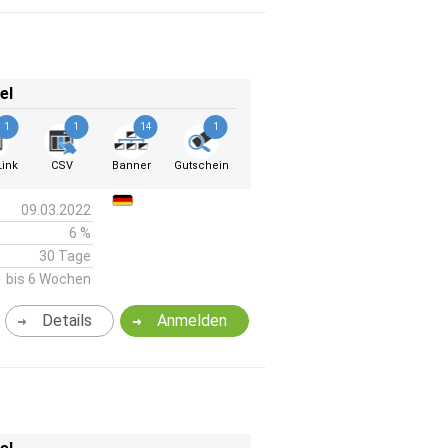
el
1
1
14
1
ink
CSV
Banner
Gutschein
09.03.2022
6 %
30 Tage
bis 6 Wochen
Details
Anmelden