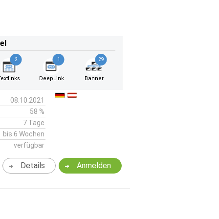
el
2
1
29
Textlinks
DeepLink
Banner
08.10.2021
58 %
7 Tage
bis 6 Wochen
verfügbar
Details
Anmelden