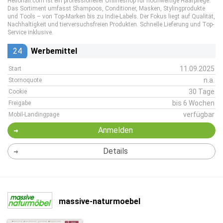
Hellohair.com ist ein professioneller Onlineshop für hochwertige Haarpflege.
Das Sortiment umfasst Shampoos, Conditioner, Masken, Stylingprodukte
und Tools – von Top-Marken bis zu Indie-Labels. Der Fokus liegt auf Qualität,
Nachhaltigkeit und tierversuchsfreien Produkten. Schnelle Lieferung und Top-
Service inklusive.
24
Werbemittel
11.09.2025
Start
n.a.
Stornoquote
30 Tage
Cookie
bis 6 Wochen
Freigabe
verfügbar
Mobil-Landingpage
Anmelden
Details
massive-naturmoebel