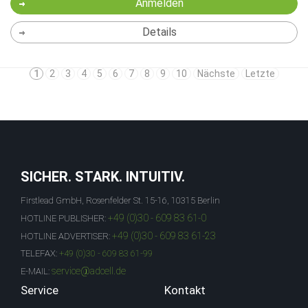
Anmelden
Details
1
2
3
4
5
6
7
8
9
10
Nächste
Letzte
SICHER. STARK. INTUITIV.
Firstlead GmbH, Rosenfelder St. 15-16, 10315 Berlin
+49 (0)30 - 609 83 61-0
HOTLINE PUBLISHER:
+49 (0)30 - 609 83 61-23
HOTLINE ADVERTISER:
TELEFAX:
+49 (0)30 - 609 83 61-99
service@adcell.de
E-MAIL:
Service
Kontakt