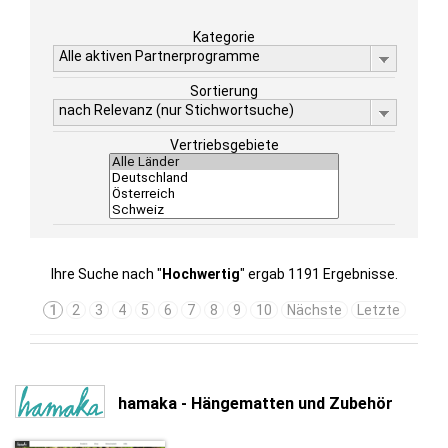
Kategorie
Alle aktiven Partnerprogramme
Sortierung
nach Relevanz (nur Stichwortsuche)
Vertriebsgebiete
Ihre Suche nach "
Hochwertig
" ergab 1191 Ergebnisse.
1
2
3
4
5
6
7
8
9
10
Nächste
Letzte
hamaka - Hängematten und Zubehör