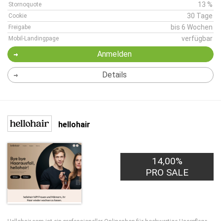
13 %
Stornoquote
30 Tage
Cookie
bis 6 Wochen
Freigabe
verfügbar
Mobil-Landingpage
Anmelden
Details
hellohair
14,00%
PRO SALE