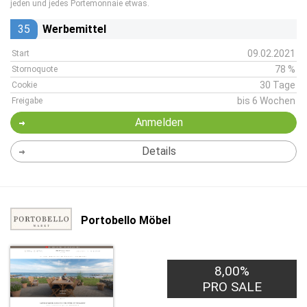
jeden und jedes Portemonnaie etwas.
35
Werbemittel
09.02.2021
Start
78 %
Stornoquote
30 Tage
Cookie
bis 6 Wochen
Freigabe
Anmelden
Details
Portobello Möbel
8,00%
PRO SALE