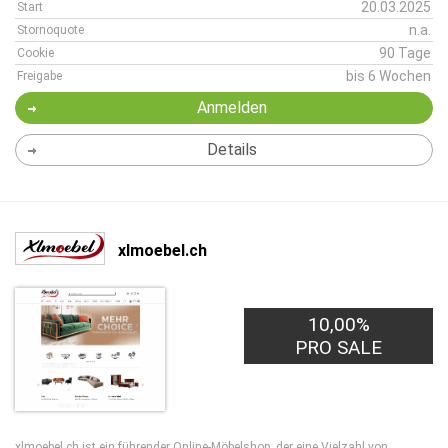
20.03.2025
Start
n.a.
Stornoquote
90 Tage
Cookie
bis 6 Wochen
Freigabe
Anmelden
Details
xlmoebel.ch
10,00%
PRO SALE
xlmoebel.ch ist ein führender Online-Möbelshop, der eine Vielzahl von