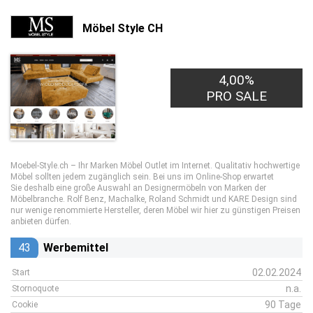
Möbel Style CH
4,00%
PRO SALE
Moebel-Style.ch – Ihr Marken Möbel Outlet im Internet. Qualitativ hochwertige
Möbel sollten jedem zugänglich sein. Bei uns im Online-Shop erwartet
Sie deshalb eine große Auswahl an Designermöbeln von Marken der
Möbelbranche. Rolf Benz, Machalke, Roland Schmidt und KARE Design sind
nur wenige renommierte Hersteller, deren Möbel wir hier zu günstigen Preisen
anbieten dürfen.
43
Werbemittel
02.02.2024
Start
n.a.
Stornoquote
90 Tage
Cookie