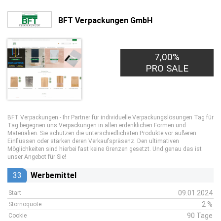
BFT Verpackungen GmbH
7,00%
PRO SALE
BFT Verpackungen - Ihr Partner für individuelle Verpackungslösungen Tag für
Tag begegnen uns Verpackungen in allen erdenklichen Formen und
Materialien. Sie schützen die unterschiedlichsten Produkte vor äußeren
Einflüssen oder stärken deren Verkaufspräsenz. Den ultimativen
Möglichkeiten sind hierbei fast keine Grenzen gesetzt. Und genau das ist
unser Angebot für Sie!
33
Werbemittel
09.01.2024
Start
2 %
Stornoquote
90 Tage
Cookie