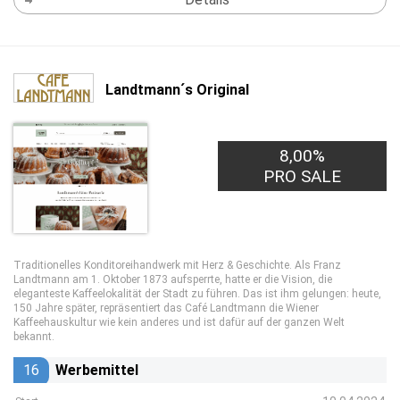
Landtmann´s Original
8,00%
PRO SALE
Traditionelles Konditoreihandwerk mit Herz & Geschichte. Als Franz
Landtmann am 1. Oktober 1873 aufsperrte, hatte er die Vision, die
eleganteste Kaffeelokalität der Stadt zu führen. Das ist ihm gelungen: heute,
150 Jahre später, repräsentiert das Café Landtmann die Wiener
Kaffeehauskultur wie kein anderes und ist dafür auf der ganzen Welt
bekannt.
16
Werbemittel