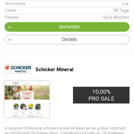
n.a.
Stornoquote
90 Tage
Cookie
bis 6 Wochen
Freigabe
Anmelden
Details
Schicker Mineral
10,00%
1,00€
PRO LEAD
PRO SALE
In unserem Onlineshop schicker-mineral.de bieten wir ein großes Sortiment
an Schüttgütern für Garten, Haus, Tierhaltung und mehr an. Ob Sackware,