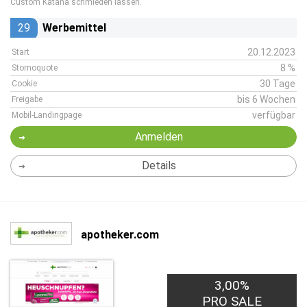
Custom Katana schmieden lassen.
29
Werbemittel
20.12.2023
Start
8 %
Stornoquote
30 Tage
Cookie
bis 6 Wochen
Freigabe
verfügbar
Mobil-Landingpage
Anmelden
Details
apotheker.com
3,00%
PRO SALE