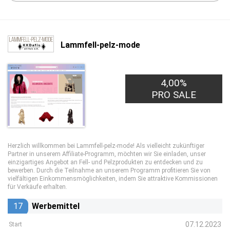
Lammfell-pelz-mode
4,00%
PRO SALE
Herzlich willkommen bei Lammfell-pelz-mode! Als vielleicht zukünftiger
Partner in unserem Affiliate-Programm, möchten wir Sie einladen, unser
einzigartiges Angebot an Fell- und Pelzprodukten zu entdecken und zu
bewerben. Durch die Teilnahme an unserem Programm profitieren Sie von
vielfältigen Einkommensmöglichkeiten, indem Sie attraktive Kommissionen
für Verkäufe erhalten.
17
Werbemittel
07.12.2023
Start