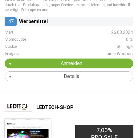
Zierelemente sind in unserem Shop verfügbar. Unsere Shop zeichnet sich
durch tolle Produktqualität, super Service, schnelle Lieferung und individuell
gefertigte Fototapeten aus.
47
Werbemittel
26.03.2024
Start
0 %
Stornoquote
30 Tage
Cookie
bis 6 Wochen
Freigabe
Anmelden
Details
LEDTECH-SHOP
7,00%
PRO SALE