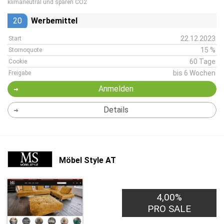
klimaneutral und sparen CO2
20
Werbemittel
22.12.2023
Start
15 %
Stornoquote
60 Tage
Cookie
bis 6 Wochen
Freigabe
Anmelden
Details
Möbel Style AT
4,00%
PRO SALE