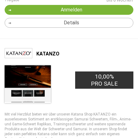
bis 6 Wochen
Freigabe
Anmelden
Details
KATANZO
10,00%
PRO SALE
Mit viel Herzblut bieten wir über unseren Katana Shop KATANZO ein
auserlesenes Sortiment an erstklassigen Samurai Schwertern, Film-, Anime-
und Game-Schwert Replikas, Trainingsschwerter und weitere spannende
Produkte aus der Welt der Schwerter und Samurai. In unserem Shop findet
jeder sein perfektes Katana oder kann sich ganz einfach sein eigenes