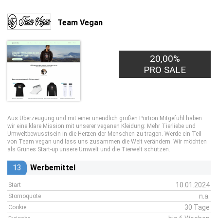
Team Vegan
20,00%
PRO SALE
Aus Überzeugung und mit einer unendlich großen Portion Mitgefühl haben
wir eine klare Mission mit unserer veganen Kleidung: Mehr Tierliebe und
Umweltbewusstsein in die Herzen der Menschen zu tragen. Werde ein Teil
von Team vegan und lass uns zusammen die Welt verändern. Wir möchten
als Grünes Start-up unsere Umwelt und die Tierwelt schützen.
13
Werbemittel
10.01.2024
Start
n.a.
Stornoquote
30 Tage
Cookie