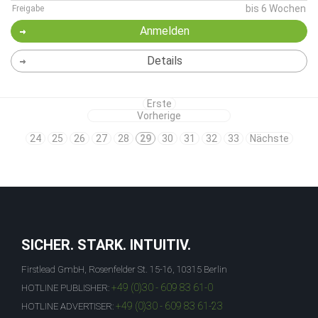
bis 6 Wochen
Freigabe
Anmelden
Details
Erste
Vorherige
24
25
26
27
28
29
30
31
32
33
Nächste
SICHER. STARK. INTUITIV.
Firstlead GmbH, Rosenfelder St. 15-16, 10315 Berlin
+49 (0)30 - 609 83 61-0
HOTLINE PUBLISHER:
+49 (0)30 - 609 83 61-23
HOTLINE ADVERTISER: