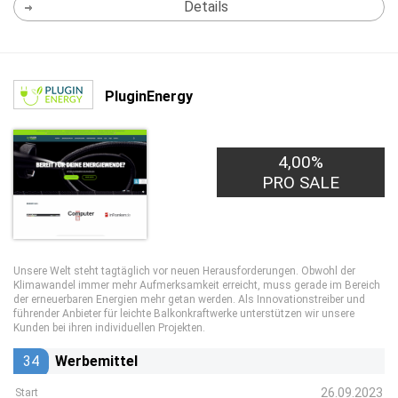
Details
PluginEnergy
4,00%
PRO SALE
Unsere Welt steht tagtäglich vor neuen Herausforderungen. Obwohl der
Klimawandel immer mehr Aufmerksamkeit erreicht, muss gerade im Bereich
der erneuerbaren Energien mehr getan werden. Als Innovationstreiber und
führender Anbieter für leichte Balkonkraftwerke unterstützen wir unsere
Kunden bei ihren individuellen Projekten.
34
Werbemittel
26.09.2023
Start