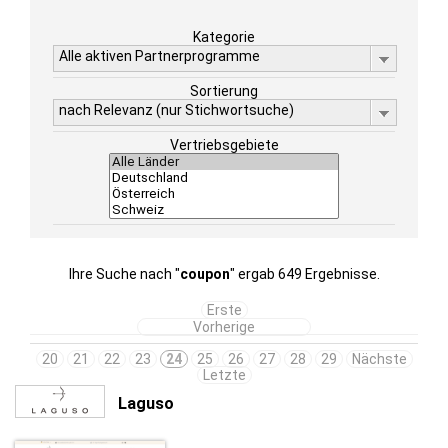
Kategorie
Alle aktiven Partnerprogramme
Sortierung
nach Relevanz (nur Stichwortsuche)
Vertriebsgebiete
Ihre Suche nach "
coupon
" ergab 649 Ergebnisse.
Erste
Vorherige
20
21
22
23
24
25
26
27
28
29
Nächste
Letzte
Laguso