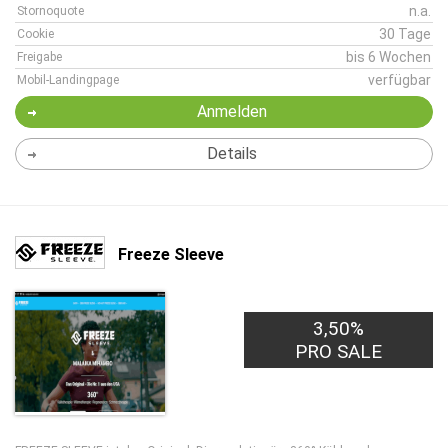
n.a.
Stornoquote
30 Tage
Cookie
bis 6 Wochen
Freigabe
verfügbar
Mobil-Landingpage
Anmelden
Details
Freeze Sleeve
3,50%
PRO SALE