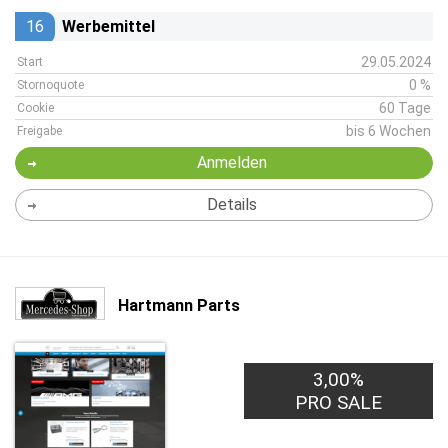
16
Werbemittel
29.05.2024
Start
0 %
Stornoquote
60 Tage
Cookie
bis 6 Wochen
Freigabe
Anmelden
Details
Hartmann Parts
3,00%
PRO SALE