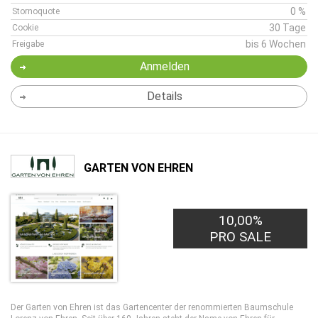
0 %
Stornoquote
30 Tage
Cookie
bis 6 Wochen
Freigabe
Anmelden
Details
GARTEN VON EHREN
10,00%
PRO SALE
Der Garten von Ehren ist das Gartencenter der renommierten Baumschule