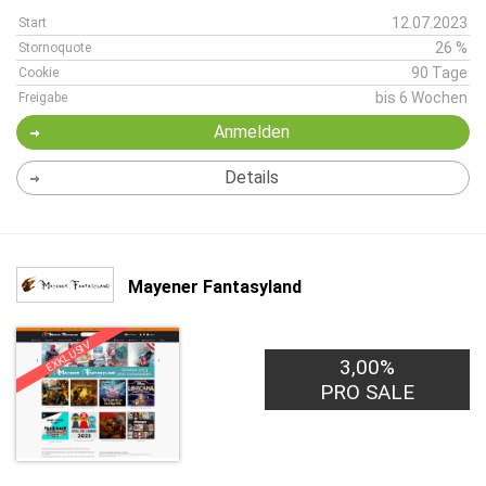
12.07.2023
Start
26 %
Stornoquote
90 Tage
Cookie
bis 6 Wochen
Freigabe
Anmelden
Details
Mayener Fantasyland
EXKLUSIV
3,00%
PRO SALE