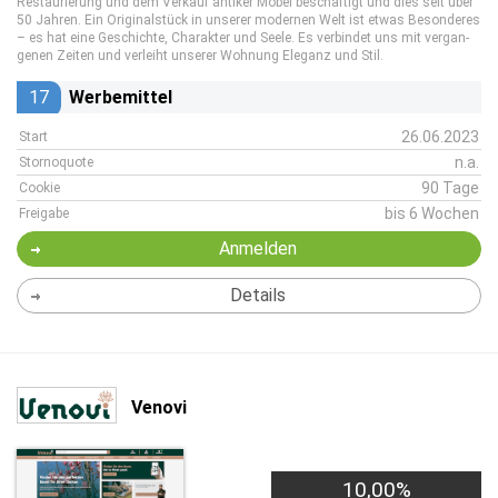
Restaurierung und dem Verkauf antiker Möbel beschäftigt und dies seit über
50 Jahren. Ein Ori­gi­nal­stück in unserer mo­der­nen Welt ist etwas Be­son­de­res
– es hat eine Ge­schich­te, Cha­rak­ter und Seele. Es ver­bin­det uns mit ver­gan­
ge­nen Zeiten und ver­leiht unserer Wohnung Eleganz und Stil.
17
Werbemittel
26.06.2023
Start
n.a.
Stornoquote
90 Tage
Cookie
bis 6 Wochen
Freigabe
Anmelden
Details
Venovi
10,00%