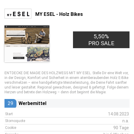
MY ESEL - Holz Bikes
5,50%
PRO SALE
ENTDECKE DIE MAGIE DES HOLZWEGS MIT MY ESEL. Stelle Dir eine Welt vor,
in der Design, Komfort und Sicherheit in einem atemberaubenden Holz E-Bike
verschmelzen – eine handgefertigte Meisterleistung, die Deine Fahrt sanfter
und leiser gestaltet. Regional gewachsen, designed & gefertigt. Folge deinem
Herzen und betrete den Holzweg – denn dort beginnt die Magie.
29
Werbemittel
14.08.2023
Start
n.a.
Stornoquote
90 Tage
Cookie