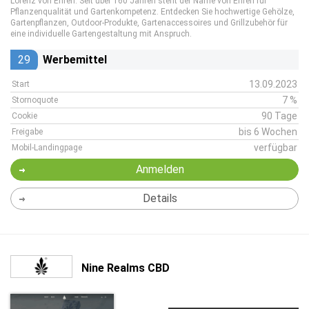
Lorenz von Ehren. Seit über 160 Jahren steht der Name von Ehren für
Pflanzenqualität und Gartenkompetenz. Entdecken Sie hochwertige Gehölze,
Gartenpflanzen, Outdoor-Produkte, Gartenaccessoires und Grillzubehör für
eine individuelle Gartengestaltung mit Anspruch.
29
Werbemittel
13.09.2023
Start
7 %
Stornoquote
90 Tage
Cookie
bis 6 Wochen
Freigabe
verfügbar
Mobil-Landingpage
Anmelden
Details
Nine Realms CBD