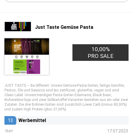
Just Taste Gemüse Pasta
10,00%
PRO SALE
JUST TASTE – Be different. Unsere Gemüse-Pasta-Sorten, fertige Gerichte,
Pestos, Öle und Gewürze sind bio zertifiziert, glutenfrei, vegan und sind
Clean Label. Unsere trendigen Pasta-Sorten Edamame, Black Bean,
Kichererbse-Soja und zwei Süßkartoffel-Varianten bestehen aus ein oder zwei
Zutaten. Die drei Bohnen-Sorten sind zusätzlich Lower Carb (minus 80,00%)
und zudem High Protein (plus 37,00%).
13
Werbemittel
17.07.2023
Start