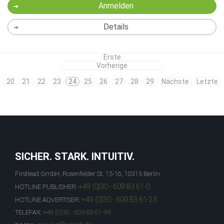
Anmelden
Details
Erste
Vorherige
20
21
22
23
24
25
26
27
28
29
Nächste
Letzte
SICHER. STARK. INTUITIV.
Firstlead GmbH, Rosenfelder St. 15-16, 10315 Berlin
+49 (0)30 - 609 83 61-0
HOTLINE PUBLISHER:
+49 (0)30 - 609 83 61-23
HOTLINE ADVERTISER:
TELEFAX:
+49 (0)30 - 609 83 61-99